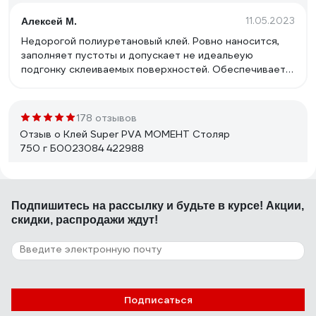
11.05.2023
Алексей М.
Недорогой полиуретановый клей. Ровно наносится,
заполняет пустоты и допускает не идеальеую
подгонку склеиваемых поверхностей. Обеспечивает
прочный шов. При положительной температуре
достаточно быстро склеивает и позволяет через
час-два дальнейшую обработку деталей. В
178 отзывов
свежнанесенном виде скользкий, позволяет легко
Отзыв о Клей Super PVA МОМЕНТ Столяр
позиционировать детали друг относительно друга.
750 г Б0023084 422988
13.10.2019
Сергей Андреевич Запорожец
Подпишитесь
на рассылку
и будьте в курсе! Акции,
Доступный как по цене, так и по наличию в регионах.
скидки, распродажи ждут!
142 отзыва
Отзыв о Клей ПВА Akfix D3, 500 гр AS3242
Подписаться