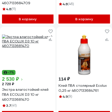
4607133684709
4.8
(46)
4.8
(11)
В корзину
В корзину
-7%
2 530 ₽
114 ₽
2 720 ₽
Клей ПВА столярный Ecolux
Экстра влагостойкий клей
0,25 кг 4607133684761
ПВА ECOLUX D3 10 кг
4.9
(9)
4607133681470
3.7
(41)