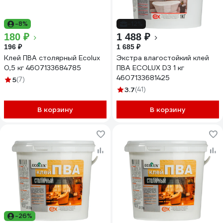
-8%
-12%
180 ₽
1 488 ₽
196 ₽
1 685 ₽
Клей ПВА столярный Ecolux
Экстра влагостойкий клей
0,5 кг 4607133684785
ПВА ECOLUX D3 1 кг
4607133681425
5
(7)
3.7
(41)
В корзину
В корзину
-26%