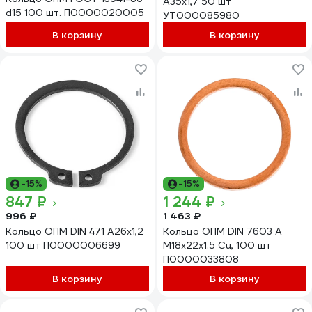
А35x1,7 50 шт
d15 100 шт. П0000020005
УТ000085980
В корзину
В корзину
-15%
-15%
847 ₽
1 244 ₽
996 ₽
1 463 ₽
Кольцо ОПМ DIN 471 А26x1,2
Кольцо ОПМ DIN 7603 A
100 шт П0000006699
М18x22x1.5 Cu, 100 шт
П0000033808
В корзину
В корзину