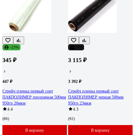
-23%
-8%
345 ₽
3 115 ₽
447 ₽
3 392 ₽
Стрейч пленка первый сорт
Стрейч пленка первый сорт
ПАКПОЛИМЕР прозрачная 500мм
ПАКПОЛИМЕР черная 500мм
950гр 20мкм
950гр 23мкм
4.4
4.3
(86)
(92)
В корзину
В корзину