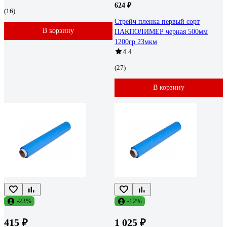
624 ₽
(16)
Стрейч пленка первый сорт
В корзину
ПАКПОЛИМЕР черная 500мм
1200гр 23мкм
4.4
(27)
В корзину
-23%
-12%
415 ₽
1 025 ₽