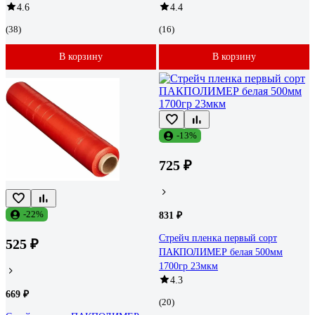
4.6
4.4
(38)
(16)
В корзину
В корзину
-13%
725 ₽
-22%
831 ₽
Стрейч пленка первый сорт
525 ₽
ПАКПОЛИМЕР белая 500мм
1700гр 23мкм
4.3
669 ₽
(20)