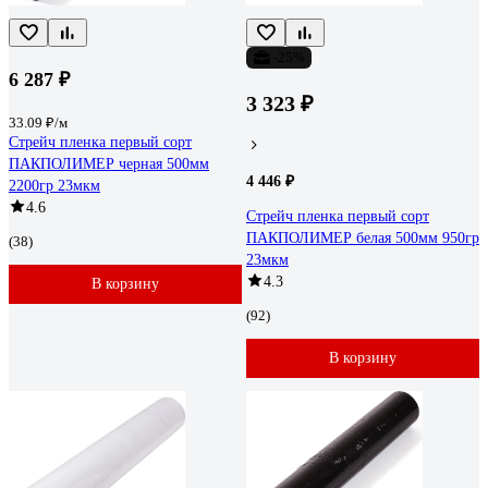
-25%
6 287 ₽
3 323 ₽
33.09 ₽/м
Стрейч пленка первый сорт
ПАКПОЛИМЕР черная 500мм
4 446 ₽
2200гр 23мкм
4.6
Стрейч пленка первый сорт
ПАКПОЛИМЕР белая 500мм 950гр
(38)
23мкм
4.3
В корзину
(92)
В корзину