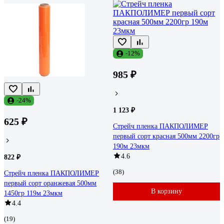
-12%
985 ₽
-24%
1 123 ₽
625 ₽
Стрейч пленка ПАКПОЛИМЕР
первый сорт красная 500мм 2200гр
190м 23мкм
4.6
822 ₽
(38)
Стрейч пленка ПАКПОЛИМЕР
первый сорт оранжевая 500мм
В корзину
1450гр 119м 23мкм
4.4
(19)