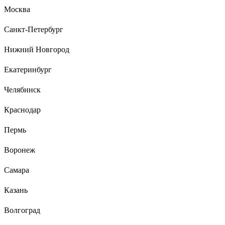
Москва
Плёнка для обёртывания. Когда тянешь- плёнка сильно
вытягивается и утончается, но не кретично.
Санкт-Петербург
Нижний Новгород
20 отзывов
Отзыв о Стрейч пленка второй сорт
Екатеринбург
ПАКПОЛИМЕР серая 500мм 1200гр 23мкм
Челябинск
Алена Р.
20.09.2022
Краснодар
Цена.
Пермь
Воронеж
Самара
Казань
Волгоград