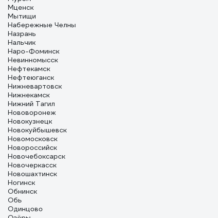
Мценск
Мытищи
Набережные Челны
Назрань
Нальчик
Наро-Фоминск
Невинномысск
Нефтекамск
Нефтеюганск
Нижневартовск
Нижнекамск
Нижний Тагил
Нововоронеж
Новокузнецк
Новокуйбышевск
Новомосковск
Новороссийск
Новочебоксарск
Новочеркасск
Новошахтинск
Ногинск
Обнинск
Обь
Одинцово
Озёры