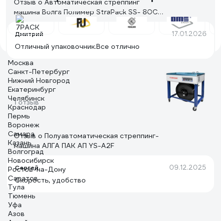
Отзыв о Автоматическая стреппинг
машина Волга Полимер StraPack SS- 80C
(850х600, 12 мм) StraPackSS- 80C-12
17.01.2026
Дмитрий
Отличный упаковочник.Все отлично
Москва
Санкт-Петербург
Нижний Новгород
Екатеринбург
Челябинск
1 отзыв
Краснодар
Пермь
Воронеж
Самара
Отзыв о Полуавтоматическая стреппинг-
Казань
машина АЛГА ПАК АП YS-A2F
Волгоград
Новосибирск
09.12.2025
Сергей
Ростов-на-Дону
Саратов
Скорость, удобство
Тула
Тюмень
Уфа
Азов