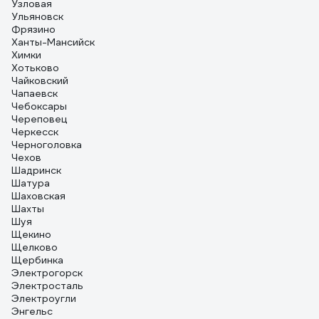
Узловая
Ульяновск
Фрязино
Ханты-Мансийск
Химки
Хотьково
Чайковский
Чапаевск
Чебоксары
Череповец
Черкесск
Черноголовка
Чехов
Шадринск
Шатура
Шаховская
Шахты
Шуя
Щекино
Щелково
Щербинка
Электрогорск
Электросталь
Электроугли
Энгельс