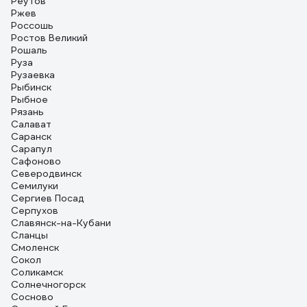
Реутов
Ржев
Россошь
Ростов Великий
Рошаль
Руза
Рузаевка
Рыбинск
Рыбное
Рязань
Салават
Саранск
Сарапул
Сафоново
Северодвинск
Семилуки
Сергиев Посад
Серпухов
Славянск-на-Кубани
Сланцы
Смоленск
Сокол
Соликамск
Солнечногорск
Сосново