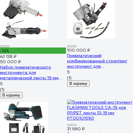
100 000 ₽
-14%
Пневматический
43 138 ₽
комбинированный стреппинг
50 000 ₽
инструмент для
Набор пневматического
металлических лент АЛГА ПАК
5
инструмента для
АП KZ 32 B
металлической ленты 19 мм
(1)
АЛГА ПАК АП FTLS 19
5
В корзину
(1)
В корзину
31 990 ₽