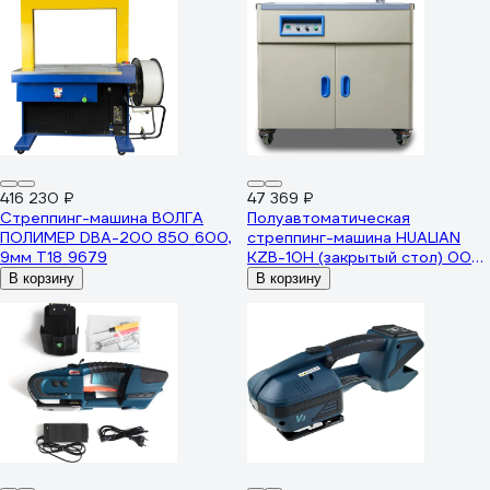
416 230 ₽
47 369 ₽
Стреппинг-машина ВОЛГА
Полуавтоматическая
ПОЛИМЕР DBA-200 850_600,
стреппинг-машина HUALIAN
9мм Т18_9679
KZB-10H (закрытый стол) 00-
00004612
В корзину
В корзину