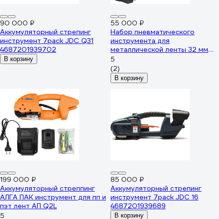
90 000 ₽
55 000 ₽
Аккумуляторный стрепинг
Набор пневматического
инструмент 7pack JDC Q31
инструмента для
4687201939702
металлической ленты 32 мм
АЛГА ПАК АП FTLS 32
5
В корзину
(2)
В корзину
199 000 ₽
85 000 ₽
Аккумуляторный стреппинг
Аккумуляторный стрепинг
АЛГА ПАК инструмент для пп и
инструмент 7pack JDC 16
пэт лент АП Q2L
4687201939689
5
В корзину