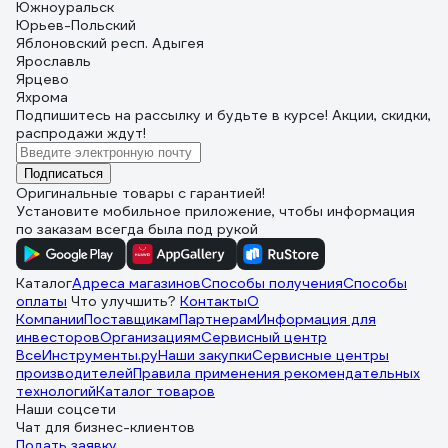
Южноуральск
Юрьев-Польский
Яблоновский респ. Адыгея
Ярославль
Ярцево
Яхрома
Подпишитесь
на рассылку
и будьте в курсе! Акции, скидки,
распродажи ждут!
Подписаться
Оригинальные товары с гарантией!
Установите мобильное приложение, чтобы информация
по заказам всегда была под рукой
Каталог
Адреса магазинов
Способы получения
Способы
оплаты
Что улучшить?
Контакты
О
Компании
Поставщикам
Партнерам
Информация для
инвесторов
Организациям
Сервисный центр
ВсеИнструменты.ру
Наши закупки
Сервисные центры
производителей
Правила применения рекомендательных
технологий
Каталог товаров
Наши соцсети
Чат для бизнес-клиентов
Подать заявку