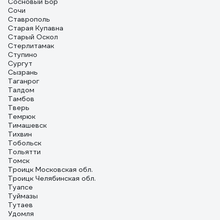
Сосновый Бор
Сочи
Ставрополь
Старая Купавна
Старый Оскол
Стерлитамак
Ступино
Сургут
Сызрань
Таганрог
Талдом
Тамбов
Тверь
Темрюк
Тимашевск
Тихвин
Тобольск
Тольятти
Томск
Троицк Московская обл.
Троицк Челябинская обл.
Туапсе
Туймазы
Тутаев
Удомля