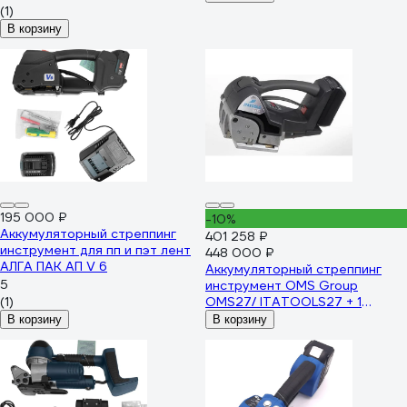
(1)
В корзину
195 000 ₽
-10%
Аккумуляторный стреппинг
401 258 ₽
инструмент для пп и пэт лент
448 000 ₽
АЛГА ПАК АП V 6
Аккумуляторный стреппинг
5
инструмент OMS Group
(1)
OMS27/ ITATOOLS27 + 1
BATTERY+CHARGER T2799971
В корзину
В корзину