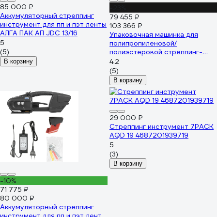
85 000 ₽
-23%
Аккумуляторный стреппинг
79 455 ₽
инструмент для пп и пэт ленты
103 366 ₽
АЛГА ПАК АП JDC 13/16
Упаковочная машинка для
5
полипропиленовой/
(5)
полиэстеровой стреппинг-
ленты vertextools 14.4 volt li-ion
4.2
В корзину
V2
(5)
В корзину
29 000 ₽
Cтреппинг инструмент 7PACK
AQD 19 4687201939719
5
(3)
В корзину
-10%
71 775 ₽
80 000 ₽
Аккумуляторный стреппинг
инструмент для пп и пэт лент