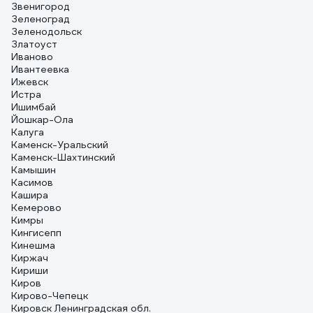
Звенигород
Зеленоград
Зеленодольск
Златоуст
Иваново
Ивантеевка
Ижевск
Истра
Ишимбай
Йошкар-Ола
Калуга
Каменск-Уральский
Каменск-Шахтинский
Камышин
Касимов
Кашира
Кемерово
Кимры
Кингисепп
Кинешма
Киржач
Кириши
Киров
Кирово-Чепецк
Кировск Ленинградская обл.