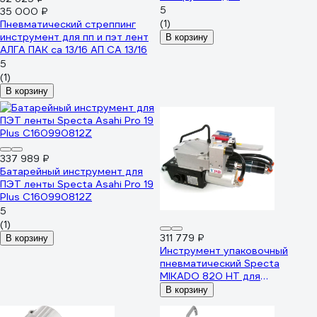
металлических лент АЛГА ПАК
5
35 000 ₽
АП KZ 19
(1)
Пневматический стреппинг
инструмент для пп и пэт лент
В корзину
АЛГА ПАК са 13/16 АП СА 13/16
5
(1)
В корзину
337 989 ₽
Батарейный инструмент для
ПЭТ ленты Specta Asahi Pro 19
Plus C160990812Z
5
(1)
311 779 ₽
В корзину
Инструмент упаковочный
пневматический Specta
MIKADO 820 HT для
пластиковой ленты 19 мм
В корзину
C110190630Z