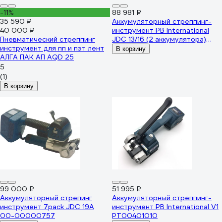
-11%
88 981 ₽
35 590 ₽
Аккумуляторный стреппинг-
40 000 ₽
инструмент PB International
Пневматический стреппинг
JDC 13/16 (2 аккумулятора)
инструмент для пп и пэт лент
PT00401005
В корзину
АЛГА ПАК АП AQD 25
5
(1)
В корзину
99 000 ₽
51 995 ₽
Аккумуляторный стрепинг
Аккумуляторный стреппинг-
инструмент 7pack JDC 19A
инструмент PB International V1
00-00000757
PT00401010