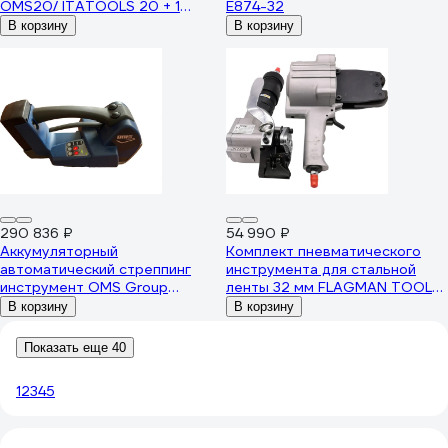
OMS20/ ITATOOLS 20 + 1
E874-32
BATTER + CHARGER T2099971
В корзину
В корзину
290 836 ₽
54 990 ₽
Аккумуляторный
Комплект пневматического
автоматический стреппинг
инструмента для стальной
инструмент OMS Group
ленты 32 мм FLAGMAN TOOLS
OMS24/ ITATOOLS24 + 1
FTLS-32 PT00300550
В корзину
В корзину
BATTER +CHARGER T2499971
Показать еще 40
1
2
3
4
5