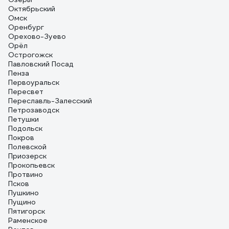
Октябрьский
Омск
Оренбург
Орехово-Зуево
Орёл
Острогожск
Павловский Посад
Пенза
Первоуральск
Пересвет
Переславль-Залесский
Петрозаводск
Петушки
Подольск
Покров
Полевской
Приозерск
Прокопьевск
Протвино
Псков
Пушкино
Пущино
Пятигорск
Раменское