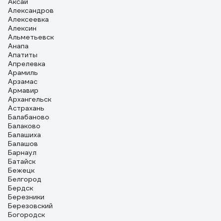
Аксай
Александров
Алексеевка
Алексин
Альметьевск
Анапа
Апатиты
Апрелевка
Арамиль
Арзамас
Армавир
Архангельск
Астрахань
Балабаново
Балаково
Балашиха
Балашов
Барнаул
Батайск
Бежецк
Белгород
Бердск
Березники
Березовский
Богородск