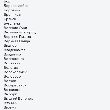
Бор
Борисоглебск
Боровичи
Бронницы
Брянск
Бугульма
Великие Луки
Великий Новгород
Верхняя Пышма
Верхняя Салда
Видное
Владикавказ
Владимир
Волгодонск
Волжский
Вологда
Волоколамск
Волосово
Волхов
Воскресенск
Воткинск
Выборг
Вышний Волочек
Вязники
Вязьма