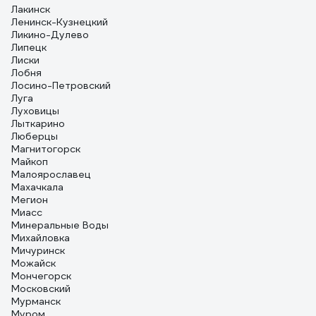
Лакинск
Ленинск-Кузнецкий
Ликино-Дулево
Липецк
Лиски
Лобня
Лосино-Петровский
Луга
Луховицы
Лыткарино
Люберцы
Магнитогорск
Майкоп
Малоярославец
Махачкала
Мегион
Миасс
Минеральные Воды
Михайловка
Мичуринск
Можайск
Мончегорск
Московский
Мурманск
Муром