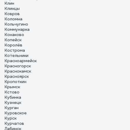
Клин
Клинцы
Ковров
Коломна
Кольчугино
Коммунарка
Конаково
Копейск
Королёв
Кострома
Котельники
Красноармейск
Красногорск
Краснокамск
Красноярск
Кропоткин
Крымск
Кстово
Кубинка
Кузнецк
Курган
Куровское
Курск
Курчатов
Лабинск