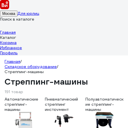
Для юрлиц
Москва
Поиск в каталоге
Главная
Каталог
Корзина
Избранное
Профиль
Главная
/
Складское оборудование
/
Стреппинг-машины
Стреппинг-машины
191 товар
Автоматические
Пневматический
Полуавтоматическ
стреппинг-
стреппинг
ие стреппинг-
машины
инструмент
машины