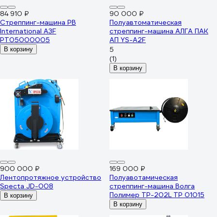
84 910 ₽
90 000 ₽
Стреппинг-машина PB
Полуавтоматическая
International A3F
стреппинг-машина АЛГА ПАК
PT05000005
АП YS-A2F
5
В корзину
(1)
В корзину
900 000 ₽
169 000 ₽
Лентопротяжное устройство
Полуавотамическая
Specta JD-008
стреппинг-машина Волга
Полимер ТР-202L ТP 01015
В корзину
В корзину