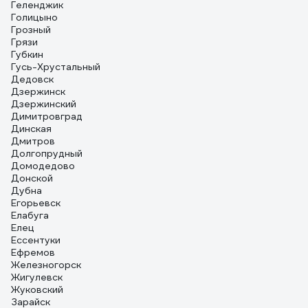
Геленджик
Голицыно
Грозный
Грязи
Губкин
Гусь-Хрустальный
Дедовск
Дзержинск
Дзержинский
Димитровград
Динская
Дмитров
Долгопрудный
Домодедово
Донской
Дубна
Егорьевск
Елабуга
Елец
Ессентуки
Ефремов
Железногорск
Жигулевск
Жуковский
Зарайск