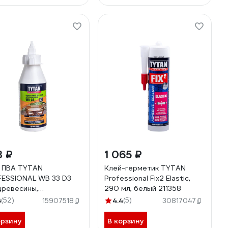
3 ₽
1 065 ₽
 ПВА TYTAN
Клей-герметик TYTAN
ESSIONAL WB 33 D3
Professional Fix2 Elastic,
древесины,
290 мл, белый 211358
стойкий, белый 175 г
6
(52)
4.4
(5)
15907518
30817047
8 272841
орзину
В корзину