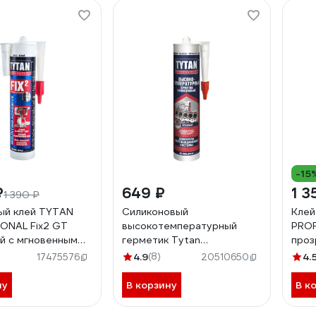
-15
₽
649 ₽
1 3
1 390 ₽
ый клей TYTAN
Силиконовый
Клей
ONAL Fix2 GT
высокотемпературный
PROF
й с мгновенным
герметик Tytan
проз
м схватыванием,
PROFESSIONAL красный,
2113
4.9
(8)
4.
17475576
20510650
3891
280 мл 59598 208113
ну
В корзину
В к