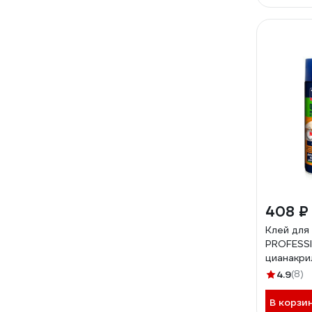
408 ₽
Клей для
PROFESS
цианакри
2-х комп.
4.9
(8)
прозрачн
В корзи