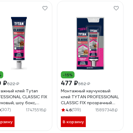
%
-15%
9 ₽
477 ₽
622 ₽
562 ₽
ажный клей Tytan
Монтажный каучуковый
ESSIONAL CLASSIC FIX
клей TYTAN PROFESSIONAL
уковый, шоу бокс,
CLASSIC FIX прозрачный
рачный, 100 мл 72955
100 мл 388
9
(307)
4.6
(139)
17475516
15897348
39
орзину
В корзину