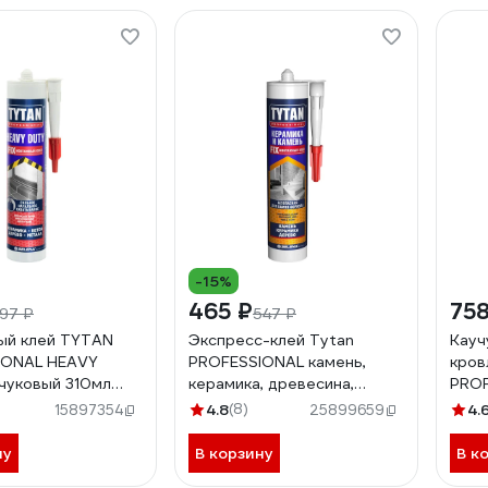
-15%
465 ₽
758
97 ₽
547 ₽
ый клей TYTAN
Экспресс-клей Tytan
Кауч
IONAL HEAVY
PROFESSIONAL камень,
кров
чуковый 310мл
керамика, древесина,
PROF
015
белый, 310 мл 16134 247385
310м
4.8
(8)
4.
15897354
25899659
ну
В корзину
В к