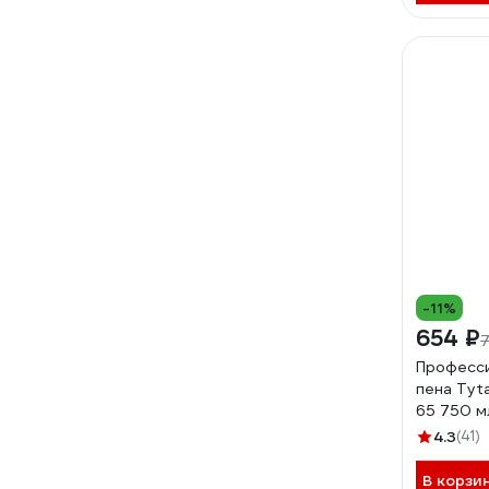
-11%
654 ₽
7
Професси
пена Tyt
65 750 м
4.3
(41)
В корзи