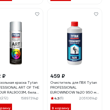
 ₽
459 ₽
зольная краска Tytan
Очиститель для ПВХ Tytan
ESSIONAL ART OF THE
PROFESSIONAL
UR RAL9003M, белая
EUROWINDOW №20 950 мл
вая 400мл 61331
234905
2
(212)
4.3
(6)
15897314
20510614
25
орзину
В корзину