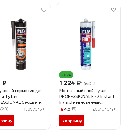
-15%
 ₽
1 224 ₽
1 440 ₽
уковый герметик для
Монтажный клей Tytan
ли Tytan
PROFESSIONAL Fix2 Instant
ESSIONAL бесцветный
Invisible мгновенный,
л 43025 279777
невидимый, 290 мл 85597
6
(28)
4.6
(15)
15897345
20510494
234891
орзину
В корзину