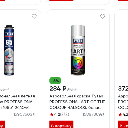
-8%
284 ₽
372
36 ₽
310 ₽
ональная летняя
Аэрозольная краска Tytan
Аэро
an PROFESSIONAL
PROFESSIONAL ART OF THE
PROF
л 16951 244044
COLOUR RAL9003, белая
COLO
глянец 400мл 61317 54036
мато
4.2
(212)
4.
15907503
15897369
540
ну
В корзину
В к