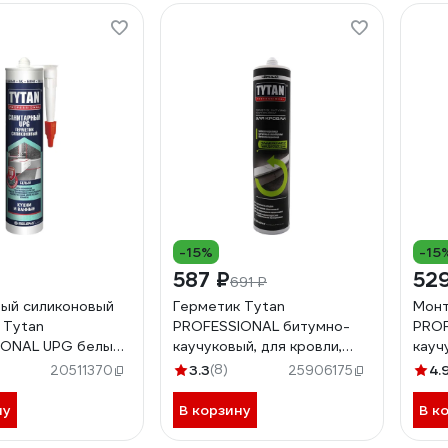
-15%
-15
587 ₽
52
691 ₽
ый силиконовый
Герметик Tytan
Монт
 Tytan
PROFESSIONAL битумно-
PROF
ONAL UPG белый,
каучуковый, для кровли,
кауч
7584 229540
черный, 310 мл 250693
проз
3.3
(8)
4.
20511370
25906175
250693
2464
ну
В корзину
В к