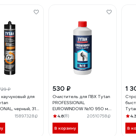
530 ₽
1 3
729 ₽
 каучуковый для
Очиститель для ПВХ Tytan
Стро
ytan
PROFESSIONAL
быст
ONAL, черный, 310
EUROWINDOW №10 950 мл
Tyta
48
10870 234904
SEC
4.8
(8)
4.
15897328
20510758
ну
В корзину
В к