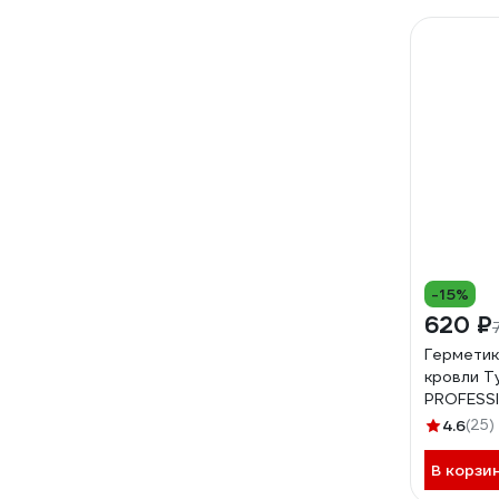
-15%
620 ₽
Герметик
кровли T
PROFESSI
мл. 2825
4.6
(25)
В корзи