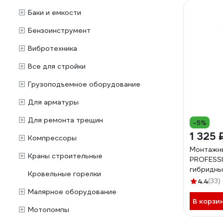
Баки и емкости
Бензоинструмент
Вибротехника
Все для стройки
Грузоподъемное оборудование
Для арматуры
Для ремонта трещин
-5%
1 325 
Компрессоры
Монтажн
Краны строительные
PROFESSI
гибридны
Кровельные горелки
начальны
4.4
(33)
290 мл 7
Малярное оборудование
В корзи
Мотопомпы