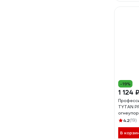
-19%
1 124 
Професси
TYTAN P
огнеупор
4.2
(19)
В корзи