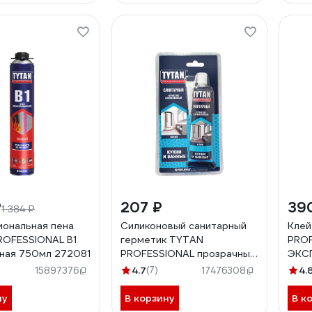
₽
207 ₽
39
1 384 ₽
ональная пена
Силиконовый санитарный
Клей
ROFESSIONAL В1
герметик TYTAN
PRO
ная 750мл 272081
PROFESSIONAL прозрачный,
ЭКСП
85 мл 17649 270880
1610
4.7
(7)
4.
15897376
17476308
ну
В корзину
В к