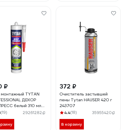
0 ₽
372 ₽
 монтажный TYTAN
Очиститель застывшей
FESSIONAL ДЕКОР
пены Tytan HAUSER 420 г
РЕСС белый 310 мл
243707
3 247380
8
(19)
4.4
(18)
29261282
35955420
орзину
В корзину