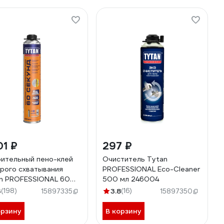
01 ₽
297 ₽
ительный пено-клей
Очиститель Tytan
рого схватывания
PROFESSIONAL Еco-Cleaner
n PROFESSIONAL 60
500 мл 246004
ONDS 750мл 279470
3
(198)
3.8
(16)
15897335
15897350
орзину
В корзину