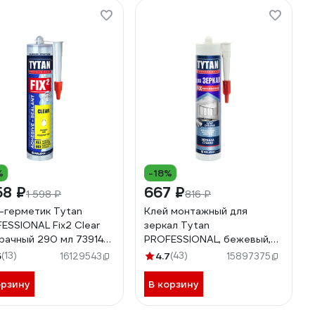
%
-18%
58 ₽
667 ₽
1 598 ₽
816 ₽
-герметик Tytan
Клей монтажный для
ESSIONAL Fix2 Clear
зеркал Tytan
рачный 290 мл 73914
PROFESSIONAL, бежевый,
59
310 мл, 96221, 27103
5
(13)
4.7
(43)
16129543
15897375
орзину
В корзину