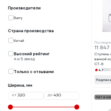
Производители
Barry
Страна производства
Китай
Последня
11 847
Высокий рейтинг
Ступень 
4 и 5 звезд
ванной к
СТ-6
4.7
(120
Только с отзывами
Подпис
Ширина, мм
от
до
Нет в на