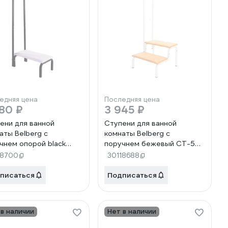
едняя цена
Последняя цена
80 ₽
3 945 ₽
ени для ванной
Ступени для ванной
аты Belberg с
комнаты Belberg с
чнем опорой black
поручнем бежевый CT-5
ion CT-2 BLACK
БЕЖ
18700
30118688
писаться
Подписаться
 в наличии
Нет в наличии