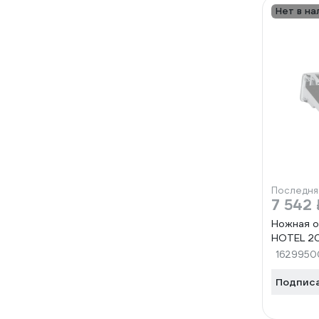
Нет в на
Последня
7 542 
Ножная 
HOTEL 2
1629950
Подпис