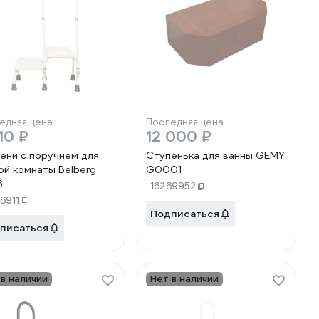
едняя цена
Последняя цена
10 ₽
12 000 ₽
ени с поручнем для
Ступенька для ванны GEMY
ой комнаты Belberg
G0001
6
16269952
6911
Подписаться
писаться
 в наличии
Нет в наличии