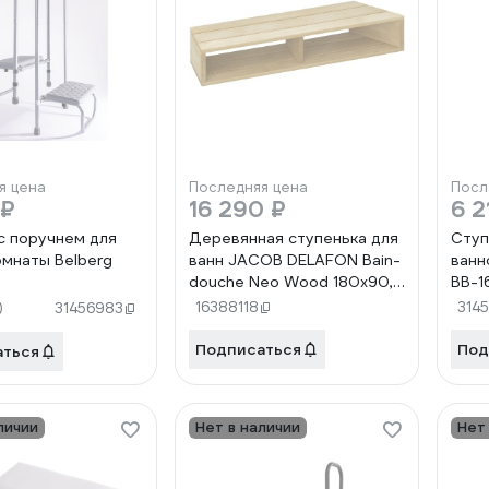
я цена
Последняя цена
Посл
 ₽
16 290 ₽
6 2
с поручнем для
Деревянная ступенька для
Ступ
омнаты Belberg
ванн JACOB DELAFON Bain-
ванн
douche Neo Wood 180x90,
BB-1
70 см E6D005-00
)
16388118
3145
31456983
00000030209
Подписаться
Под
аться
личии
Нет в наличии
Нет