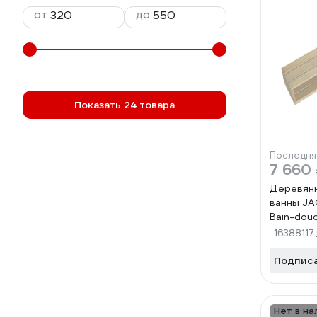
от
до
Показать 24 товара
Последня
7 660
Деревянн
ванны J
Bain-dou
170x90, 
16388117
000000
Подпис
Нет в на