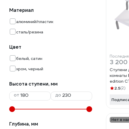
Материал
алюминий/пластик
сталь/резина
Цвет
Последня
белый, сатин
3 200
хром, черный
Ступени 
комнаты B
edition 
Высота ступени, мм
2.5
(2)
от
до
Подпис
Нет в на
Глубина, мм