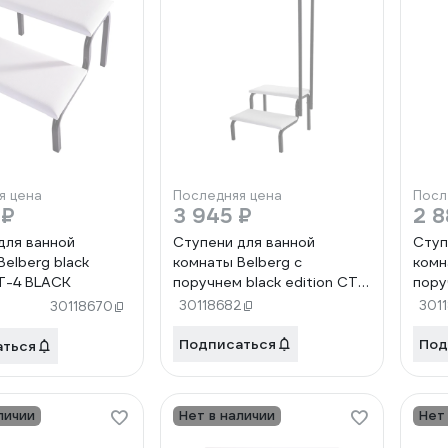
я цена
Последняя цена
Посл
 ₽
3 945 ₽
2 8
для ванной
Ступени для ванной
Ступ
elberg black
комнаты Belberg с
комн
CT-4 BLACK
поручнем black edition CT-
пору
5 BLACK
edit
30118682
301
30118670
Подписаться
Под
аться
личии
Нет в наличии
Нет