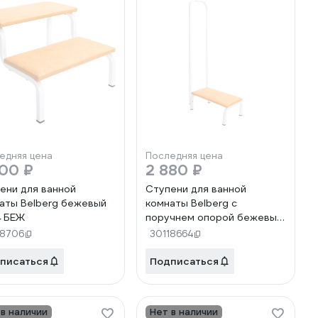
едняя цена
Последняя цена
200 ₽
2 880 ₽
ени для ванной
Ступени для ванной
аты Belberg бежевый
комнаты Belberg с
 БЕЖ
поручнем опорой бежевый
CT-2 БЕЖ
18706
30118664
писаться
Подписаться
 в наличии
Нет в наличии