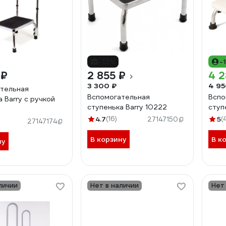
-13%
-
 ₽
2 855 ₽
4 2
3 300 ₽
4 95
тельная
Вспомогательная
Вспо
 Barry с ручкой
ступенька Barry 10222
ступ
4.7
(16)
5
(
27147150
27147174
В корзину
В к
ну
личии
Нет в наличии
Нет