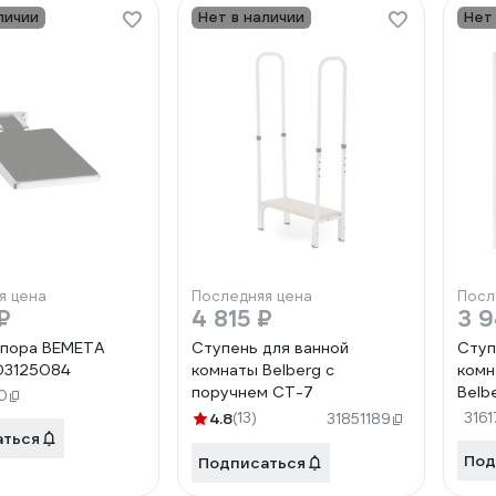
личии
Нет в наличии
Нет
я цена
Последняя цена
Посл
₽
4 815 ₽
3 9
опора BEMETA
Ступень для ванной
Ступ
03125084
комнаты Belberg с
комн
поручнем СТ-7
Belb
0
4.8
(13)
3161
31851189
аться
Под
Подписаться