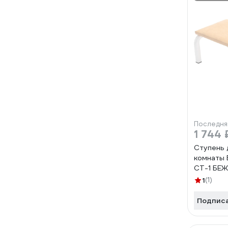
Последня
1 744 
Ступень 
комнаты 
CT-1 БЕЖ
1
(1)
Подпис