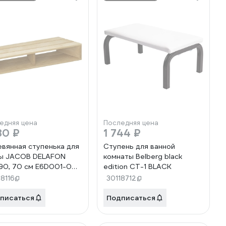
едняя цена
Последняя цена
80 ₽
1 744 ₽
вянная ступенька для
Ступень для ванной
ы JACOB DELAFON
комнаты Belberg black
90, 70 cм E6D001-00
edition CT-1 BLACK
00028381
8116
30118712
писаться
Подписаться