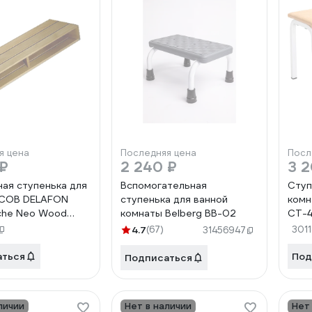
я цена
Последняя цена
Посл
 ₽
2 240 ₽
3 
ая ступенька для
Вспомогательная
Ступ
ACOB DELAFON
ступенька для ванной
комн
che Neo Wood
комнаты Belberg BB-02
CT-4
70 cм E6D003-00
4.7
(67)
301
31456947
29080
аться
Под
Подписаться
личии
Нет в наличии
Нет