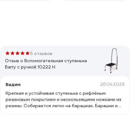
5 отзывов
Отзыв о Вспомогательная ступенька
Barry с ручкой 10222 H
Вадим
26.04.2026
Крепкая и устойчивая ступенька с рифлёным
резиновым покрытием и нескользящими ножками из
резины. Собирается легко на барашках. Барашки и
ручку при сборке надо расположить правильно - см.
фото. Пользоваться тоже надо правильно - на
ступеньку можно смело вставать, а за ручку при
этом только придерживаться для поддержания
равновесия. Опираться всем весом на ручку, не