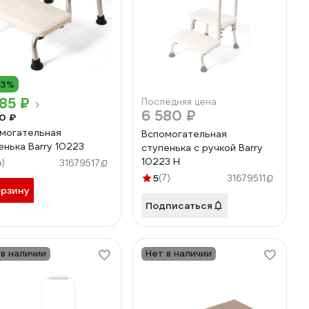
13%
85 ₽
Последняя цена
6 580 ₽
0 ₽
могательная
Вспомогательная
енька Barry 10223
ступенька с ручкой Barry
10223 H
4)
31679517
5
(7)
31679511
орзину
Подписаться
 в наличии
Нет в наличии