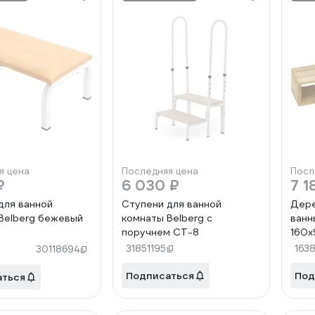
я цена
Последняя цена
Посл
₽
6 030 ₽
7 1
для ванной
Ступени для ванной
Дере
Belberg бежевый
комнаты Belberg с
ванн
поручнем СТ-8
160x
000
31851195
1638
30118694
Подписаться
Под
аться