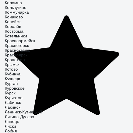
Коломна
Кольчугино
Коммунарка
Конаково
Копейск
Королёв
Кострома
Котельники
Красноармейск
Красногорск
Краснокамск
Красноярск
Кропоткин
Крымск
Кстово
Кубинка
Кузнецк
Курган
Куровское
Курск
Курчатов
Лабинск
Лакинск
Ленинск-Кузнецкий
Ликино-Дулево
Липецк
Лиски
Лобня