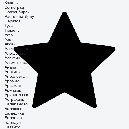
Казань
Волгоград
Новосибирск
Ростов-на-Дону
Саратов
Тула
Тюмень
Уфа
Азов
Аксай
Александров
Алексеевка
Алексин
Альметьевск
Анапа
Апатиты
Апрелевка
Арамиль
Арзамас
Армавир
Архангельск
Астрахань
Балабаново
Балаково
Балашиха
Балашов
Барнаул
Батайск