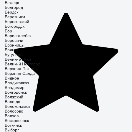
Бежецк
Белгород
Бердск
Березники
Березовский
Богородск
Бор
Борисоглебск
Боровичи
Бронницы
Брянск
Бугульма
Великие Луки
Великий Новгород
Верхняя Пышма
Верхняя Салда
Видное
Владикавказ
Владимир
Волгодонск
Волжский
Вологда
Волоколамск
Волосово
Волхов
Воскресенск
Воткинск
Выборг