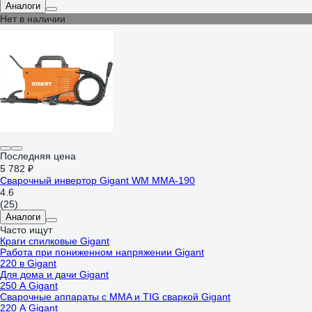
Аналоги
Нет в наличии
Последняя цена
5 782 ₽
Сварочный инвертор Gigant WM MMA-190
4.6
(25)
Аналоги
Часто ищут
Краги спилковые Gigant
Работа при пониженном напряжении Gigant
220 в Gigant
Для дома и дачи Gigant
250 А Gigant
Сварочные аппараты с MMA и TIG сваркой Gigant
220 А Gigant