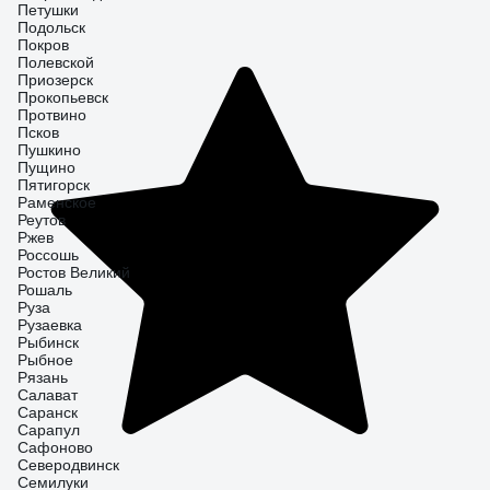
Петушки
Подольск
Покров
Полевской
Приозерск
Прокопьевск
Протвино
Псков
Пушкино
Пущино
Пятигорск
Раменское
Реутов
Ржев
Россошь
Ростов Великий
Рошаль
Руза
Рузаевка
Рыбинск
Рыбное
Рязань
Салават
Саранск
Сарапул
Сафоново
Северодвинск
Семилуки