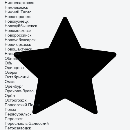
Нижневартовск
Нижнекамск
Нижний Тагил
Нововоронеж
Новокузнецк
Новокуйбышевск
Новомосковск
Новороссийск
Новочебоксарск
Новочеркасск
Новошахтинск
Ногинск
Обнинск
Обь
Одинцово
Озёры
Октябрьский
Омск
Оренбург
Орехово-Зуево
Орёл
Острогожск
Павловский Посад
Пенза
Первоуральск
Пересвет
Переславль-Залесский
Петрозаводск