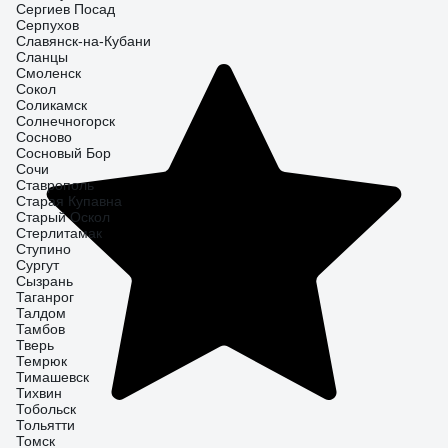
Сергиев Посад
Серпухов
Славянск-на-Кубани
Сланцы
Смоленск
Сокол
Соликамск
Солнечногорск
Сосново
Сосновый Бор
Сочи
Ставрополь
Старая Купавна
Старый Оскол
Стерлитамак
Ступино
Сургут
Сызрань
Таганрог
Талдом
Тамбов
Тверь
Темрюк
Тимашевск
Тихвин
Тобольск
Тольятти
Томск