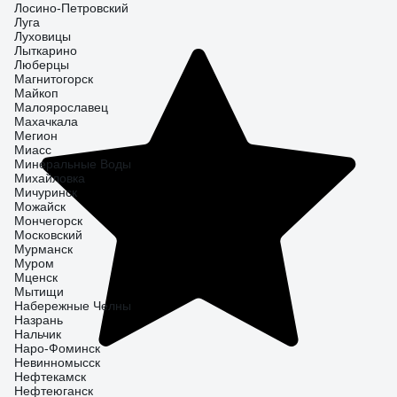
Лосино-Петровский
Луга
Луховицы
Лыткарино
Люберцы
Магнитогорск
Майкоп
Малоярославец
Махачкала
Мегион
Миасс
Минеральные Воды
Михайловка
Мичуринск
Можайск
Мончегорск
Московский
Мурманск
Муром
Мценск
Мытищи
Набережные Челны
Назрань
Нальчик
Наро-Фоминск
Невинномысск
Нефтекамск
Нефтеюганск