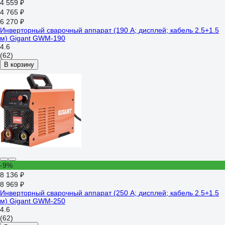
4 559 ₽
4 765 ₽
6 270 ₽
Инверторный сварочный аппарат (190 А; дисплей; кабель 2.5+1.5
м) Gigant GWM-190
4.6
(62)
В корзину
-9%
8 136 ₽
8 969 ₽
Инверторный сварочный аппарат (250 А; дисплей; кабель 2.5+1.5
м) Gigant GWM-250
4.6
(62)