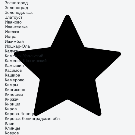
Звенигород
Зеленоград
Зеленодольск
Златоуст
Иваново
Ивантеевка
Ижевск
Истра
Ишимбай
Йошкар-Ола
Калуга
Каменск-Уральский
Каменск-Шахтинский
Камышин
Касимов
Кашира
Кемерово
Кимры
Кингисепп
Кинешма
Киржач
Кириши
Киров
Кирово-Чепецк
Кировск Ленинградская обл.
Клин
Клинцы
Ковров