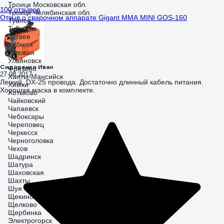
Троицк Московская обл.
100 отзывов
Троицк Челябинская обл.
Отзыв о сварочном аппарате Gigant MMA MINI GOS-160
Туапсе
Туймазы
Тутаев
Удомля
Узловая
Ульяновск
Сидоренко Иван
Фрязино
27.08.2017
Ханты-Мансийск
Легкий, DX-25 провода. Достаточно длинный кабель питания.
Химки
Хорошая маска в комплекте.
Хотьково
Чайковский
Чапаевск
Чебоксары
Череповец
Черкесск
Черноголовка
Чехов
Шадринск
Шатура
Шаховская
Шахты
Шуя
Щекино
Щелково
Щербинка
Электрогорск