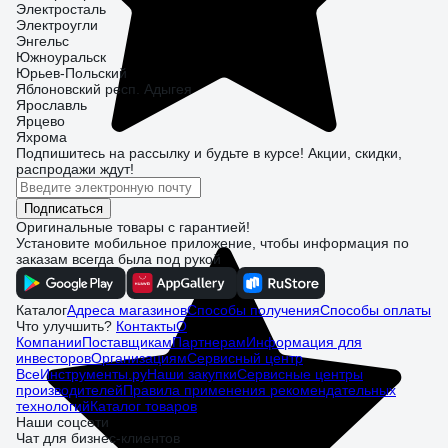
Электросталь
Электроугли
Энгельс
Южноуральск
Юрьев-Польский
Яблоновский респ. Адыгея
Ярославль
Ярцево
Яхрома
Подпишитесь
на рассылку
и будьте в курсе! Акции, скидки,
распродажи ждут!
Подписаться
Оригинальные товары с гарантией!
Установите мобильное приложение, чтобы информация по
заказам всегда была под рукой
Каталог
Адреса магазинов
Способы получения
Способы оплаты
Что улучшить?
Контакты
О
Компании
Поставщикам
Партнерам
Информация для
инвесторов
Организациям
Сервисный центр
ВсеИнструменты.ру
Наши закупки
Сервисные центры
производителей
Правила применения рекомендательных
технологий
Каталог товаров
Наши соцсети
Чат для бизнес-клиентов