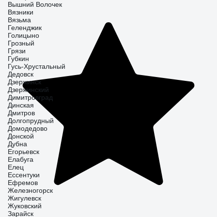
Вышний Волочек
Вязники
Вязьма
Геленджик
Голицыно
Грозный
Грязи
Губкин
Гусь-Хрустальный
Дедовск
Дзержинск
Дзержинский
Димитровград
Динская
Дмитров
Долгопрудный
Домодедово
Донской
Дубна
Егорьевск
Елабуга
Елец
Ессентуки
Ефремов
Железногорск
Жигулевск
Жуковский
Зарайск