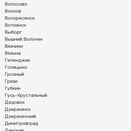
Волосово
Волхов
Воскресенск
Воткинск
Выборг
Вышний Волочек
Вязники
Вязьма
Геленджик
Голицыно
Грозный
Грязи
Губкин
Гусь-Хрустальный
Дедовск
Дзержинск
Дзержинский
Димитровград
Динская