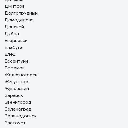
Дмитров
Долгопрудный
Домодедово
Донской
Дубна
Егорьевск
Елабуга
Елец
Ессентуки
Ефремов
Железногорск
Жигулевск
Жуковский
Зарайск
Звенигород
Зеленоград
Зеленодольск
Златоуст