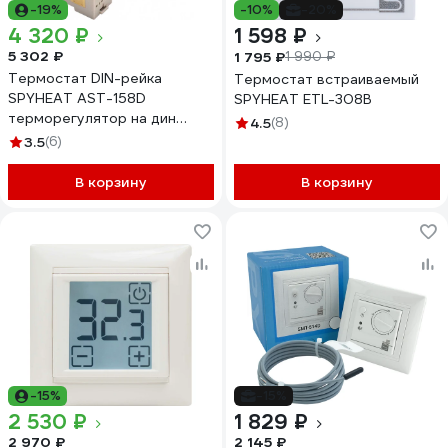
-19%
-10%
-20%
4 320 ₽
1 598 ₽
5 302 ₽
1 795 ₽
1 990 ₽
Термостат DIN-рейка
Термостат встраиваемый
SPYHEAT AST-158D
SPYHEAT ETL-308B
терморегулятор на дин
4.5
(8)
программируемый
3.5
(6)
В корзину
В корзину
-15%
-15%
2 530 ₽
1 829 ₽
2 970 ₽
2 145 ₽