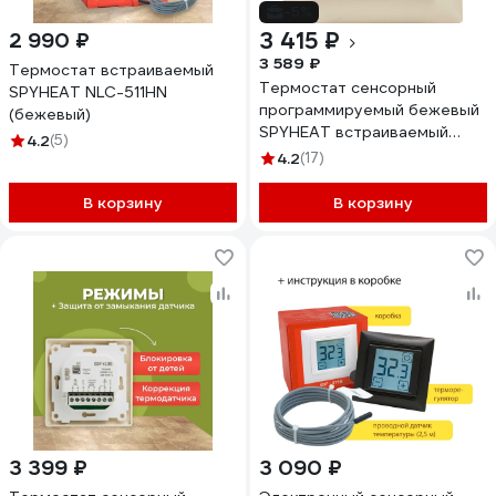
-5%
3 415 ₽
2 990 ₽
3 589 ₽
Термостат встраиваемый
Термостат сенсорный
SPYHEAT NLC-511HN
программируемый бежевый
(бежевый)
SPYHEAT встраиваемый
4.2
(5)
SDF-421Hбеж SDF-421H
4.2
(17)
(бежевый)
В корзину
В корзину
3 399 ₽
3 090 ₽