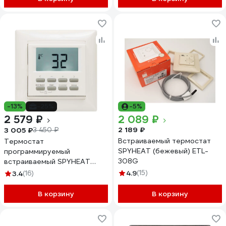
-13%
-25%
-5%
2 579 ₽
2 089 ₽
2 189 ₽
3 005 ₽
3 450 ₽
Встраиваемый термостат
Термостат
SPYHEAT (бежевый) ETL-
программируемый
308G
встраиваемый SPYHEAT
NLC-527HN
4.9
(15)
3.4
(16)
В корзину
В корзину