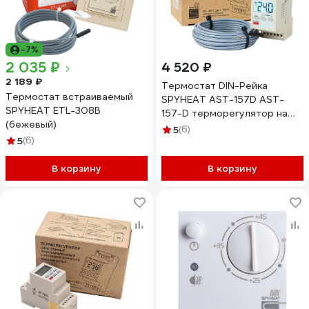
-7%
2 035 ₽
4 520 ₽
2 189 ₽
Термостат DIN-Рейка
Термостат встраиваемый
SPYHEAT AST-157D AST-
SPYHEAT ETL-308B
157-D терморегулятор на
(бежевый)
дин непрограммируемый
5
(6)
5
(6)
В корзину
В корзину