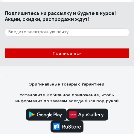
Григорий
16.05.2022
Подпишитесь
на рассылку
и будьте в курсе!
Пока только тестировали на полдня. Все ок работает.
Акции, скидки, распродажи ждут!
Немного сложноватое меню, но в целом понра.
6 отзывов
Отзыв о SPYHEAT DIN-рейка
Подписаться
Дмитрий С.
04.08.2020
Достоинства: устанавливается на дин рейку,
Оригинальные товары с гарантией!
показывает потребляемую силу тока. Недостатки: не
плотно сидит на дин рейке.
Установите мобильное приложение, чтобы
информация по заказам всегда была под рукой