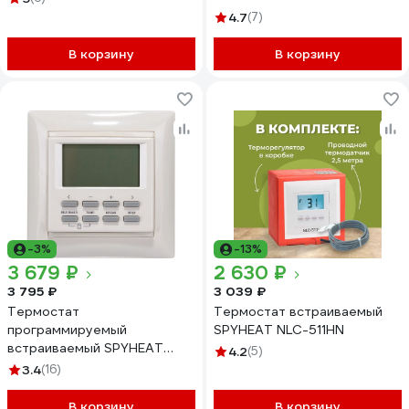
4.7
(7)
В корзину
В корзину
-3%
-13%
3 679 ₽
2 630 ₽
3 795 ₽
3 039 ₽
Термостат
Термостат встраиваемый
программируемый
SPYHEAT NLC-511HN
встраиваемый SPYHEAT
4.2
(5)
NLC-527HN (бежевый)
3.4
(16)
В корзину
В корзину