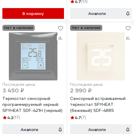
дин двухдиапазонный AST-
4.7
(13)
257-D терморегулятор на
дин двухдиапазонный
В корзину
Аналоги
Нет в наличии
Нет в наличии
Последняя цена
Последняя цена
3 450 ₽
2 990 ₽
Термостат сенсорный
Сенсорный встраиваемый
программируемый черный
термостат SPYHEAT
SPYHEAT SDF-421H (черный)
(бежевый) SDF-488S
4.2
(17)
4.7
(7)
Аналоги
Аналоги