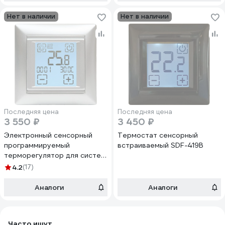
Нет в наличии
Нет в наличии
Последняя цена
Последняя цена
3 550 ₽
3 450 ₽
Электронный сенсорный
Термостат сенсорный
программируемый
встраиваемый SDF-419B
терморегулятор для систем
нагрева SPYHEAT ( +15с-
4.2
(17)
+45с) SDF-421H (серебро)
Аналоги
Аналоги
Часто ищут