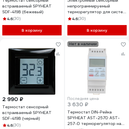
Термостат сенсорный
Электронный сенсорный
встраиваемый SPYHEAT
непрограммируемый
SDF-419B (бежевый)
терморегулятор для систем
нагрева SPYHEAT ( +15с-
4.6
(30)
4.6
(30)
+45с) SDF-419B (графит)
В корзину
В корзину
Нет в наличии
2 990 ₽
Последняя цена
3 630 ₽
Термостат сенсорный
Термостат DIN-Рейка
встраиваемый SPYHEAT
SPYHEAT AST-257D AST-
SDF-419B (черный)
257-D терморегулятор на
4.6
(30)