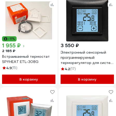
-11%
1 955 ₽
3 550 ₽
2 185 ₽
Электронный сенсорный
Встраиваемый термостат
программируемый
SPYHEAT ETL-308G
терморегулятор для систем
4.9
(15)
нагрева SPYHEAT ( +15с-
4.2
(17)
+45с) SDF-421H (графит)
В корзину
В корзину