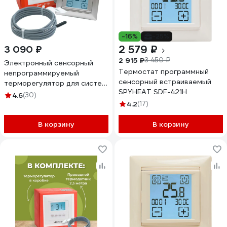
-16%
-25%
2 579 ₽
3 090 ₽
2 915 ₽
3 450 ₽
Электронный сенсорный
Термостат программный
непрограммируемый
сенсорный встраиваемый
терморегулятор для систем
SPYHEAT SDF-421H
нагрева SPYHEAT ( +15с-
4.6
(30)
+45с) SDF-419B (серебро)
4.2
(17)
В корзину
В корзину