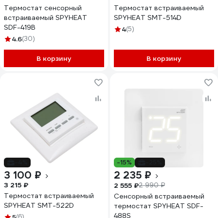
Термостат сенсорный
Термостат встраиваемый
встраиваемый SPYHEAT
SPYHEAT SMT-514D
SDF-419B
4
(5)
4.6
(30)
В корзину
В корзину
-4%
-15%
-25%
3 100 ₽
2 235 ₽
3 215 ₽
2 555 ₽
2 990 ₽
Термостат встраиваемый
Сенсорный встраиваемый
SPYHEAT SMT-522D
термостат SPYHEAT SDF-
488S
5
(6)