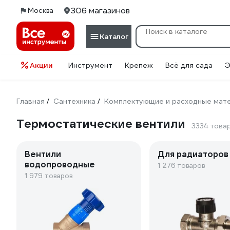
306 магазинов
Москва
Каталог
Акции
Инструмент
Крепеж
Всё для сада
Э
Главная
Сантехника
Комплектующие и расходные мате
/
/
Термостатические вентили
3334 това
Вентили
Для радиаторов
водопроводные
1 276 товаров
1 979 товаров