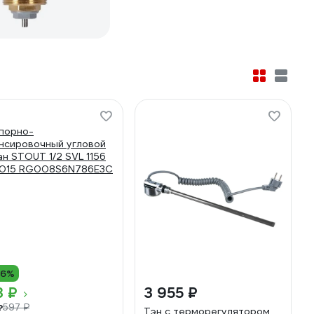
16%
3 ₽
3 955 ₽
₽
597 ₽
Тэн с терморегулятором