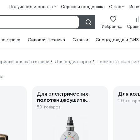
Получение и оплата
Сервис и поддержка
О нас
Инве
Избранное
лектрика
Силовая техника
Станки
Спецодежда и СИЗ
риалы для сантехники
Для радиаторов
Термостатические
/
/
ра
Для электрических
Для кол
полотенцесушител
20 товаро
ей
59 товаров