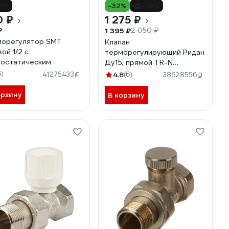
11%
-32%
-38%
0 ₽
1 275 ₽
₽
1 395 ₽
2 050 ₽
орегулятор SMT
Клапан
ой 1/2 с
терморегулирующий Ридан
остатическим
Ду15, прямой TR-N
аном и головкой,
013G7014R 013G7014R
6)
41275433
4.8
(6)
38628556
1LN0004
орзину
В корзину