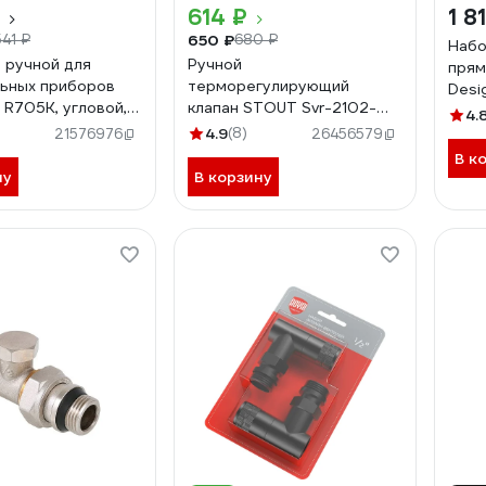
614 ₽
1 8
650 ₽
541 ₽
680 ₽
Набо
 ручной для
Ручной
прям
ьных приборов
терморегулирующий
Desi
 R705K, угловой,
клапан STOUT Svr-2102-
НС-1
4.
 ВН, хромированный
100015 угловой 1/2" (с
4.9
(8)
21576976
26456579
03
дополнительным
В к
уплотнением)
ну
В корзину
RG008VL0HJS7HS