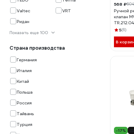
TEBO
Terma
568 ₽
604
Valtec
VRT
Ручной р
клапан M
Ридан
TR.212.04
5
(6)
Показать еще 100
В корзи
Страна производства
Германия
Италия
Китай
Польша
Россия
Тайвань
Турция
-17%