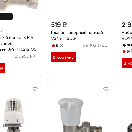
-33%
519 ₽
2 
 ₽
Клапан запорный прямой
Набо
ный вентиль MVI
1/2" STI 2034
ROY
ручной
прям
5
(5)
29803076
ки 3/4" TR.212.05
НС-1
5
(
21095014
В корзину
В к
ну