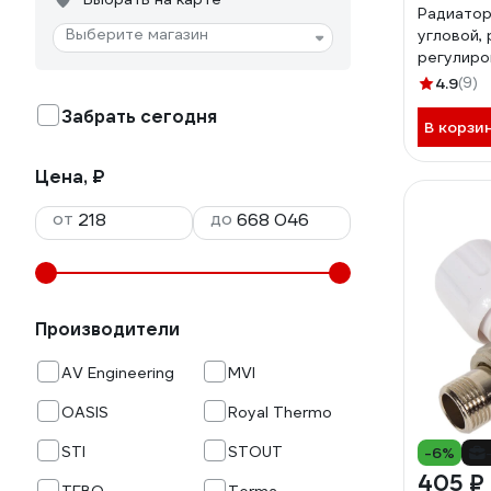
Радиатор
Выберите магазин
угловой,
регулиров
4.9
(9)
Забрать сегодня
В корзи
Цена, ₽
от
до
Производители
AV Engineering
MVI
OASIS
Royal Thermo
STI
STOUT
-6%
405 ₽