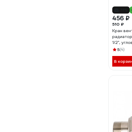
-11%
456 ₽
510 ₽
Кран вен
радиатор
1/2", угл
AVE3940
5
(4)
В корзи