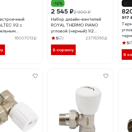
-12%
-
2 545 ₽
82
2 900 ₽
917 
астроечный
Набор дизайн-вентилей
Терм
ALTEC 1/2 с
ROYAL THERMO PIANO
углов
тельным
угловой (черный) 1/2
терм
ием VT.020.NR.04
НС-1422585
5
(2)
16007013
23716395
клап
5
(
120
ну
В корзину
В к