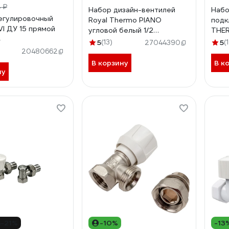
 ₽
Набор дизайн-вентилей
Набо
егулировочный
Royal Thermo PIANO
подк
VI ДУ 15 прямой
угловой белый 1/2
THER
НС-1422581
разд
5
(13)
5
(
27044390
НС-1
20480662
В корзину
В к
ну
-21%
-10%
-13