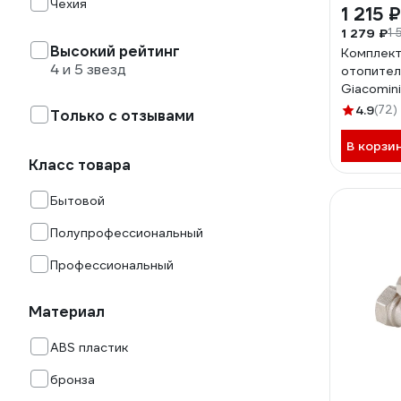
Чехия
1 215 ₽
1 279 ₽
1 
Высокий рейтинг
Комплект
4 и 5 звезд
отопител
Giacomini
1/2, 1/2,
4.9
(72)
Только с отзывами
R705KX0
В корзи
Класс товара
Бытовой
Полупрофессиональный
Профессиональный
Материал
ABS пластик
бронза