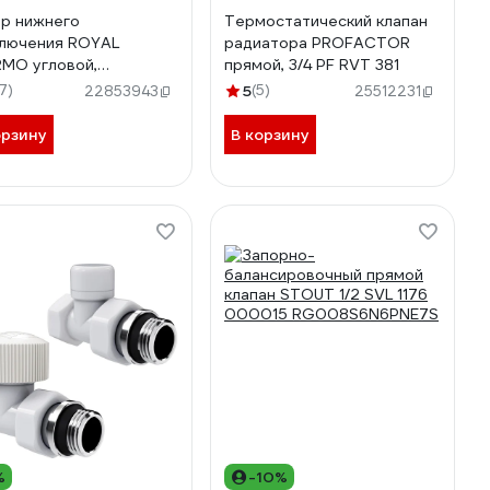
р нижнего
Термостатический клапан
лючения ROYAL
радиатора PROFACTOR
MO угловой,
прямой, 3/4 PF RVT 381
ельный, 3/4x3/4ЕК
17)
5
(5)
22853943
25512231
353996
орзину
В корзину
%
-10%