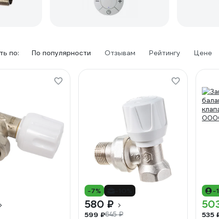
ь по:
По популярности
Отзывам
Рейтингу
Цене
-7%
-10%
-
580 ₽
50
599 ₽
535 
645 ₽