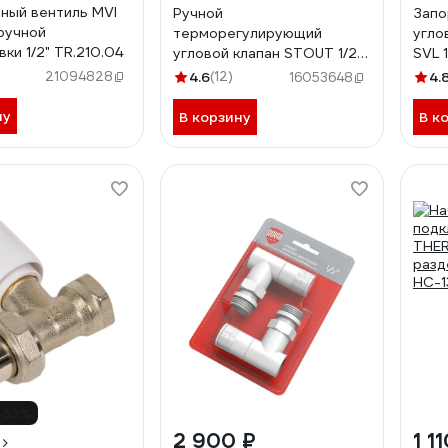
ный вентиль MVI
Ручной
Запо
 ручной
терморегулирующий
угло
ки 1/2" TR.210.04
угловой клапан STOUT 1/2
SVL 
SVR 2102 000015
RG0
21094828
4.6
(12)
4.
16053648
RG008S6N6NPVV7
ну
В корзину
В к
-33%
2 900 ₽
1 1