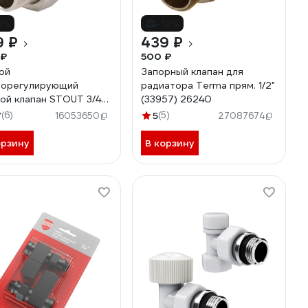
9%
-12%
9 ₽
439 ₽
 ₽
500 ₽
ой
Запорный клапан для
морегулирующий
радиатора Terma прям. 1/2"
ой клапан STOUT 3/4
(33957) 26240
 2122 000020
7
(6)
5
(5)
16053650
27087674
08S6N6MSUF0
орзину
В корзину