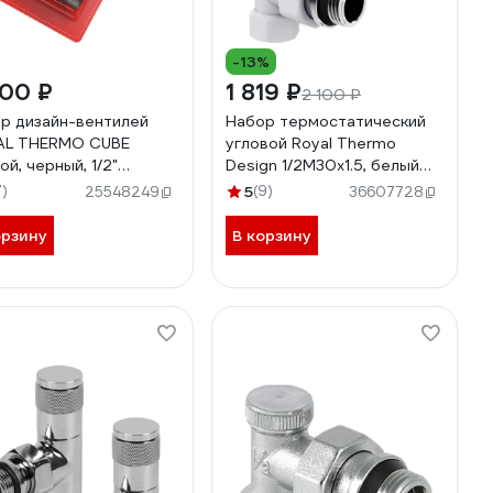
-13%
900 ₽
1 819 ₽
2 100 ₽
р дизайн-вентилей
Набор термостатический
AL THERMO CUBE
угловой Royal Thermo
ой, черный, 1/2"
Design 1/2М30x1.5, белый
422575
НС-1640379
7)
5
(9)
25548249
36607728
орзину
В корзину