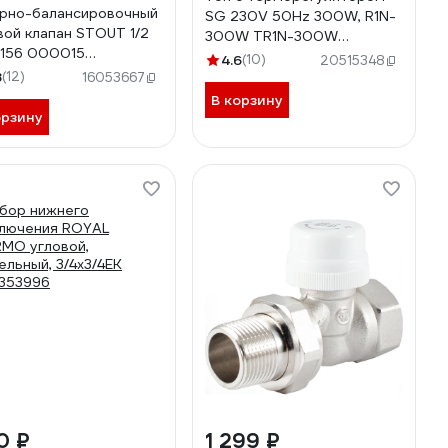
рно-балансировочный
SG 230V 50Hz 300W, R1N-
вой клапан STOUT 1/2
300W TR1N-300W
1156 000015
SGTR1N-300W
4.6
(10)
20515348
08S6N786E3C
8
(12)
16053667
В корзину
орзину
10 ₽
1 299 ₽