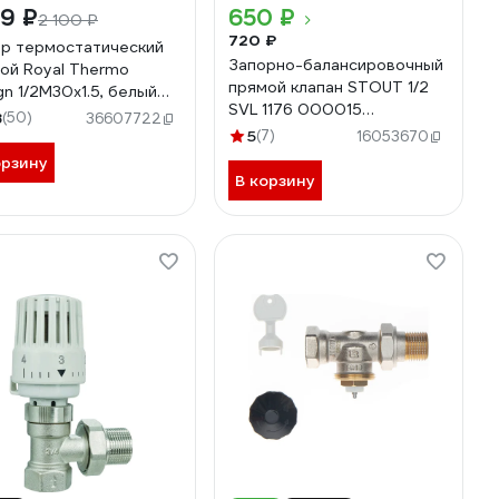
19 ₽
650 ₽
2 100 ₽
720 ₽
р термостатический
Запорно-балансировочный
ой Royal Thermo
прямой клапан STOUT 1/2
gn 1/2М30x1.5, белый
SVL 1176 000015
640376
8
(50)
36607722
RG008S6N6PNE7S
5
(7)
16053670
орзину
В корзину