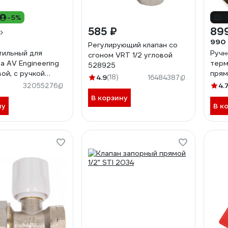
-5%
-
585 ₽
89
990
Регулирующий клапан со
тильный для
Ручн
сгоном VRT 1/2 угловой
а AV Engineering
тер
528925
овой, с ручкой
прям
4.9
(18)
16484387
12
SVR
4.
32055276
RG0
В корзину
ну
В к