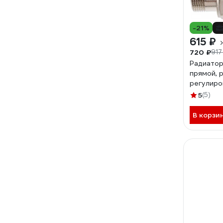
-21%
615 ₽
720 ₽
917
Радиатор
прямой, 
регулиров
5
(5)
В корзи