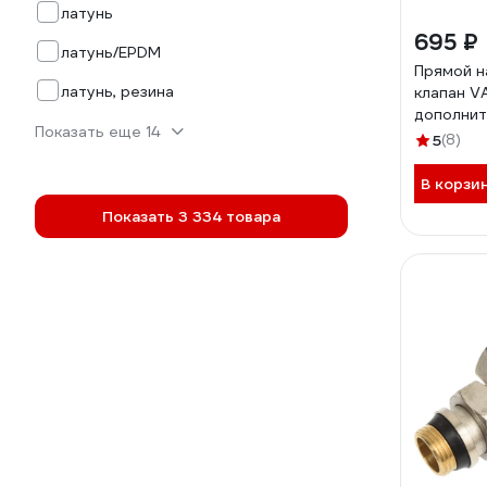
латунь
695 ₽
латунь/EPDM
Прямой н
латунь, резина
клапан V
дополни
Показать еще 14
уплотнен
5
(8)
В корзи
Показать 3 334 товара