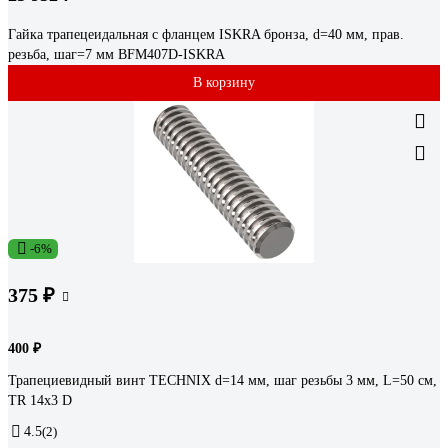
Гайка трапецеидальная c фланцем ISKRA бронза, d=40 мм, прав.
резьба, шаг=7 мм BFM407D-ISKRA
В корзину
-6%
375 ₽
400 ₽
Трапециевидный винт TECHNIX d=14 мм, шаг резьбы 3 мм, L=50 см,
TR 14х3 D
4.5
(2)