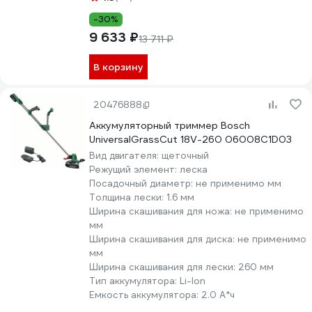
-30%
9 633 ₽
13 711 ₽
В корзину
20476888
Аккумуляторный триммер Bosch
UniversalGrassCut 18V-260 06008C1D03
Вид двигателя:
щеточный
Режущий элемент:
леска
Посадочный диаметр:
не применимо мм
Толщина лески:
1.6 мм
Ширина скашивания для ножа:
не применимо
мм
Ширина скашивания для диска:
не применимо
мм
Ширина скашивания для лески:
260 мм
Тип аккумулятора:
Li-lon
Емкость аккумулятора:
2.0 А*ч