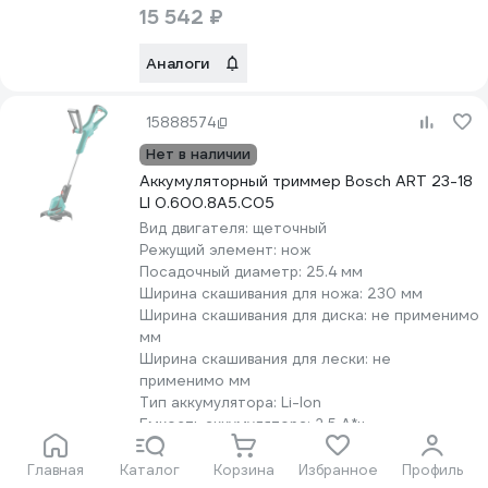
15 542 ₽
Аналоги
15888574
Нет в наличии
Аккумуляторный триммер Bosch ART 23-18
LI 0.600.8A5.C05
Вид двигателя:
щеточный
Режущий элемент:
нож
Посадочный диаметр:
25.4 мм
Ширина скашивания для ножа:
230 мм
Ширина скашивания для диска:
не применимо
мм
Ширина скашивания для лески:
не
применимо мм
Тип аккумулятора:
Li-lon
Емкость аккумулятора:
2.5 А*ч
Вес нетто:
2.3 кг
Главная
Каталог
Корзина
Избранное
Профиль
Последняя цена