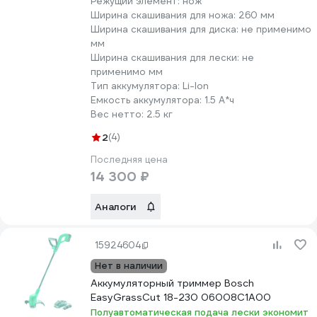
Режущий элемент:
нож
Ширина скашивания для ножа:
260 мм
Ширина скашивания для диска:
не применимо
мм
Ширина скашивания для лески:
не
применимо мм
Тип аккумулятора:
Li-lon
Емкость аккумулятора:
1.5 А*ч
Вес нетто:
2.5 кг
2
(4)
Последняя цена
14 300 ₽
Аналоги
15924604
Нет в наличии
Аккумуляторный триммер Bosch
EasyGrassCut 18-230 06008C1A00
Полуавтоматическая подача лески экономит