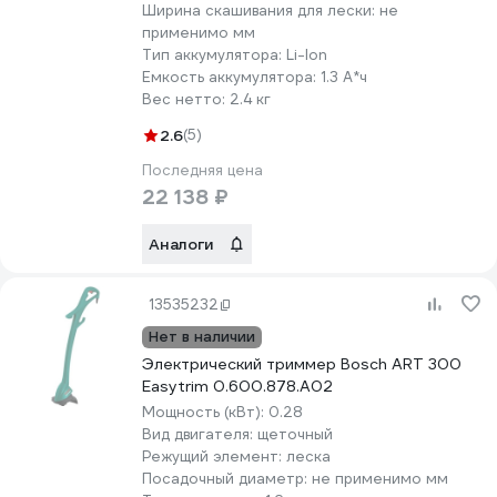
Ширина скашивания для лески:
не
применимо мм
Тип аккумулятора:
Li-lon
Емкость аккумулятора:
1.3 А*ч
Вес нетто:
2.4 кг
2.6
(5)
Последняя цена
22 138 ₽
Аналоги
13535232
Нет в наличии
Электрический триммер Bosch ART 300
Easytrim 0.600.878.A02
Мощность (кВт):
0.28
Вид двигателя:
щеточный
Режущий элемент:
леска
Посадочный диаметр:
не применимо мм