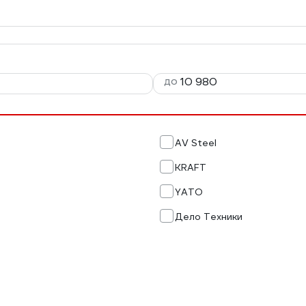
до
AV Steel
KRAFT
YATO
Дело Техники