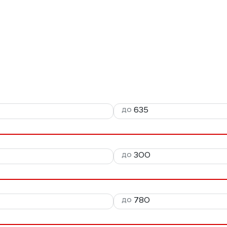
до
до
до