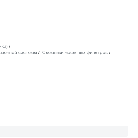
ики)
/
азочной системы
Съемники масляных фильтров
/
/