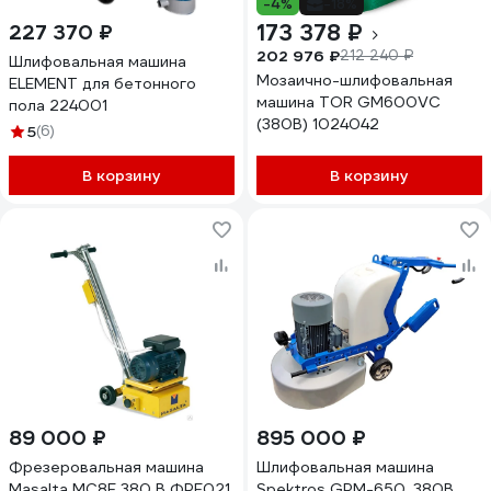
-4%
-18%
173 378 ₽
227 370 ₽
202 976 ₽
212 240 ₽
Шлифовальная машина
Мозаично-шлифовальная
ELEMENT для бетонного
машина TOR GM600VC
пола 224001
(380В) 1024042
5
(6)
В корзину
В корзину
89 000 ₽
895 000 ₽
Фрезеровальная машина
Шлифовальная машина
Masalta МС8Е 380 В ФРЕ021
Spektros GPM-650, 380В,