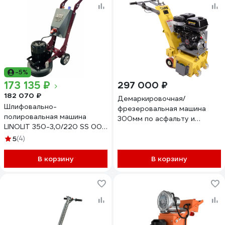
-5%
173 135 ₽
297 000 ₽
182 070 ₽
Демаркировочная/
Шлифовально-
фрезеровальная машина
полировальная машина
300мм по асфальту и
LINOLIT 350-3,0/220 SS 00-
бетону DM 300S TARS Q-
00008655
5
(4)
DM300S
В корзину
В корзину