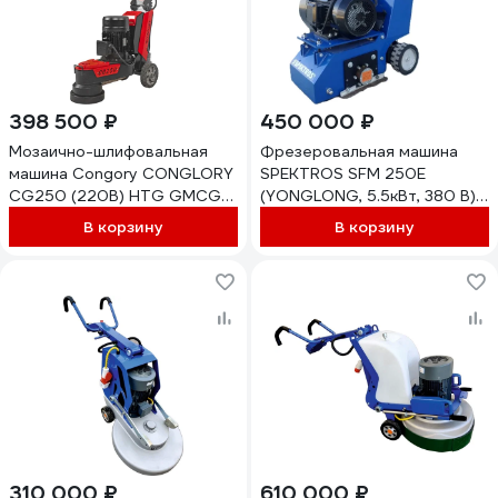
398 500 ₽
450 000 ₽
Мозаично-шлифовальная
Фрезеровальная машина
машина Congory CONGLORY
SPEKTROS SFM 250Е
CG250 (220В) HTG GMCG-
(YONGLONG, 5.5кВт, 380 В) с
250-220
гидравлическим
В корзину
В корзину
управлением 57359
310 000 ₽
610 000 ₽