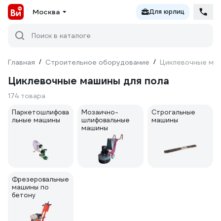
Москва
Для юрлиц
Поиск в каталоге
Главная
/
Строительное оборудование
/
Циклевочные маш
Циклевочные машины для пола
174 товара
Паркетошлифова
Мозаично-
Строгальные
льные машины
шлифовальные
машины
машины
Фрезеровальные
машины по
бетону