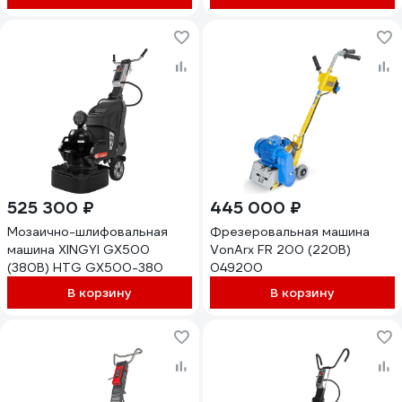
525 300 ₽
445 000 ₽
Мозаично-шлифовальная
Фрезеровальная машина
машина XINGYI GX500
VonArx FR 200 (220В)
(380В) HTG GX500-380
049200
В корзину
В корзину