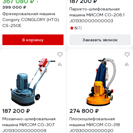
367 080 ₽
187 200 ₽
399 000 ₽
Паркето-шлифовальная
Фрезеровальная машина
машина МИСОМ СО-206.1
Congory CONGLORY (HTG)
J01330000000003
CS-250E
5
(3)
В корзину
Заказать звонок
187 200 ₽
274 800 ₽
Мозаично-шлифовальная
Плоскошлифовальная
машина МИСОМ СО-307
машина МИСОМ СО-318
J01330000000009
J01330000000020