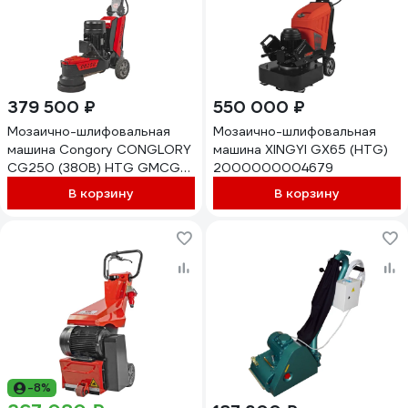
379 500 ₽
550 000 ₽
Мозаично-шлифовальная
Мозаично-шлифовальная
машина Congory CONGLORY
машина XINGYI GX65 (HTG)
CG250 (380В) HTG GMCG-
2000000004679
250-380
В корзину
В корзину
-8%