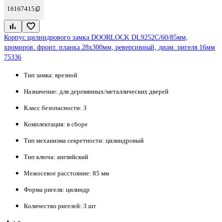
16167415
Корпус цилиндрового замка DOORLOCK DL9252С/60/85мм,
хромиров. фронт. планка 28х300мм, реверсивный, диам. ригеля 16мм
75336
Тип замка:
врезной
Назначение:
для деревянных/металлических дверей
Класс безопасности:
3
Комплектация:
в сборе
Тип механизма секретности:
цилиндровый
Тип ключа:
английский
Межосевое расстояние:
85 мм
Форма ригеля:
цилиндр
Количество ригелей:
3 шт