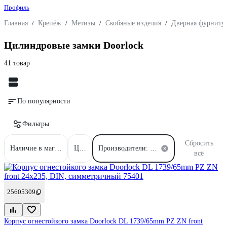
Профиль
Главная
/
Крепёж
/
Метизы
/
Скобяные изделия
/
Дверная фурниту
Цилиндровые замки Doorlock
41 товар
По популярности
Фильтры
Сбросить
Наличие в магазинах
Цена
Производители: Doorlock
всё
25605309
Корпус огнестойкого замка Doorlock DL 1739/65mm PZ ZN front