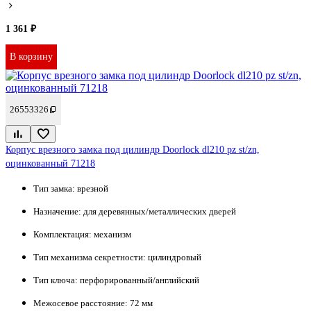
1 361 ₽
В корзину
26553326
Корпус врезного замка под цилиндр Doorlock dl210 pz st/zn,
оцинкованный 71218
Тип замка:
врезной
Назначение:
для деревянных/металлических дверей
Комплектация:
механизм
Тип механизма секретности:
цилиндровый
Тип ключа:
перфорированный/английский
Межосевое расстояние:
72 мм