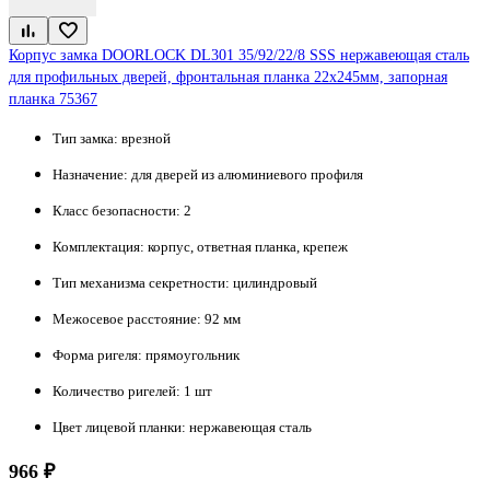
Корпус замка DOORLOCK DL301 35/92/22/8 SSS нержавеющая сталь
для профильных дверей, фронтальная планка 22x245мм, запорная
планка 75367
Тип замка:
врезной
Назначение:
для дверей из алюминиевого профиля
Класс безопасности:
2
Комплектация:
корпус, ответная планка, крепеж
Тип механизма секретности:
цилиндровый
Межосевое расстояние:
92 мм
Форма ригеля:
прямоугольник
Количество ригелей:
1 шт
Цвет лицевой планки:
нержавеющая сталь
966 ₽