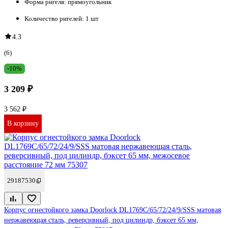
Форма ригеля:
прямоугольник
Количество ригелей:
1 шт
4.3
(6)
-10%
3 209 ₽
3 562 ₽
В корзину
29187530
Корпус огнестойкого замка Doorlock DL1769С/65/72/24/9/SSS матовая
нержавеющая сталь, реверсивный, под цилиндр, бэксет 65 мм,