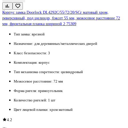
Корпус замка Doorlock DL4292С/55/72/20/SCr матовый хром,
реверсивный, под цилиндр, бэксет 55 мм, межосевое расстояние 72
мм, фронтальная планка шириной 2 75309
Тип замка:
врезной
Назначение:
для деревянных/металлических дверей
Класс безопасности:
3
Комплектация:
корпус
Тип механизма секретности:
цилиндровый
Межосевое расстояние:
72 мм
Форма ригеля:
прямоугольник
Количество ригелей:
1 шт
Цвет лицевой планки:
хром матовый
4.2