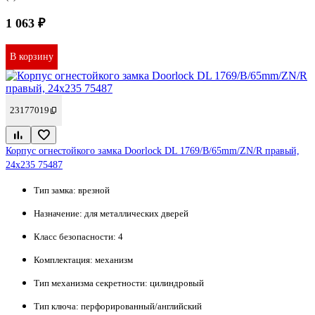
1 063 ₽
В корзину
23177019
Корпус огнестойкого замка Doorlock DL 1769/B/65mm/ZN/R правый,
24x235 75487
Тип замка:
врезной
Назначение:
для металлических дверей
Класс безопасности:
4
Комплектация:
механизм
Тип механизма секретности:
цилиндровый
Тип ключа:
перфорированный/английский