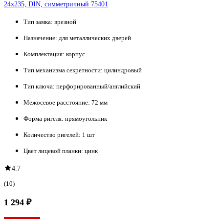
24x235, DIN, симметричный 75401
Тип замка:
врезной
Назначение:
для металлических дверей
Комплектация:
корпус
Тип механизма секретности:
цилиндровый
Тип ключа:
перфорированный/английский
Межосевое расстояние:
72 мм
Форма ригеля:
прямоугольник
Количество ригелей:
1 шт
Цвет лицевой планки:
цинк
4.7
(10)
1 294 ₽