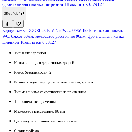
39614694
Корпус замка DOORLOCK V 432/WC/50/96/18/SN, матовый никель,
WC, бэксет 50мм, межосевое расстояние 96мм, фронтальная планка
шириной 18мм, шток 6 79127
Тип замка:
врезной
Назначение:
для деревянных дверей
Класс безопасности:
2
Комплектация:
корпус, ответная планка, крепеж
Тип механизма секретности:
не применимо
Тип ключа:
не применимо
Межосевое расстояние:
96 мм
Цвет лицевой планки:
матовый никель
С защелкой:
да