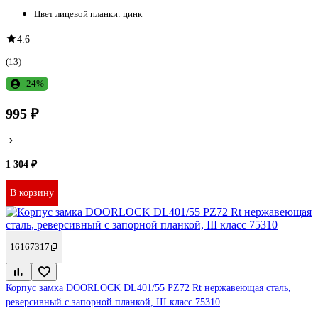
Цвет лицевой планки:
цинк
4.6
(13)
-24%
995 ₽
1 304 ₽
В корзину
16167317
Корпус замка DOORLOCK DL401/55 PZ72 Rt нержавеющая сталь,
реверсивный с запорной планкой, III класс 75310