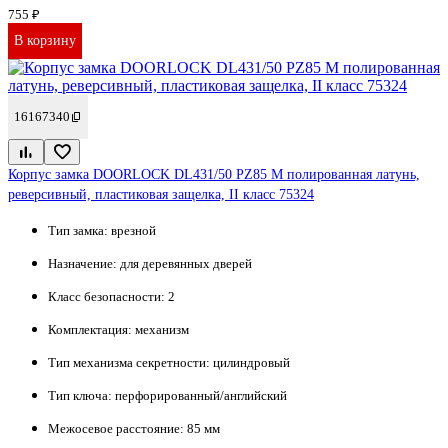
755 ₽
В корзину
16167340
Корпус замка DOORLOCK DL431/50 PZ85 M полированная латунь,
реверсивный, пластиковая защелка, II класс 75324
Тип замка:
врезной
Назначение:
для деревянных дверей
Класс безопасности:
2
Комплектация:
механизм
Тип механизма секретности:
цилиндровый
Тип ключа:
перфорированный/английский
Межосевое расстояние:
85 мм