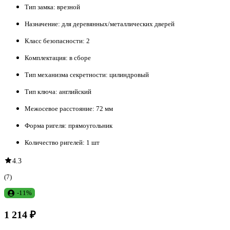
Тип замка:
врезной
Назначение:
для деревянных/металлических дверей
Класс безопасности:
2
Комплектация:
в сборе
Тип механизма секретности:
цилиндровый
Тип ключа:
английский
Межосевое расстояние:
72 мм
Форма ригеля:
прямоугольник
Количество ригелей:
1 шт
4.3
(7)
-11%
1 214 ₽