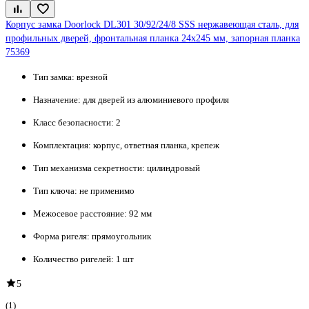
Корпус замка Doorlock DL301 30/92/24/8 SSS нержавеющая сталь, для
профильных дверей, фронтальная планка 24x245 мм, запорная планка
75369
Тип замка:
врезной
Назначение:
для дверей из алюминиевого профиля
Класс безопасности:
2
Комплектация:
корпус, ответная планка, крепеж
Тип механизма секретности:
цилиндровый
Тип ключа:
не применимо
Межосевое расстояние:
92 мм
Форма ригеля:
прямоугольник
Количество ригелей:
1 шт
5
(1)