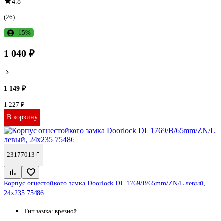
4.8
(26)
-15%
1 040 ₽
1 149 ₽
1 227 ₽
В корзину
23177013
Корпус огнестойкого замка Doorlock DL 1769/B/65mm/ZN/L левый,
24x235 75486
Тип замка:
врезной