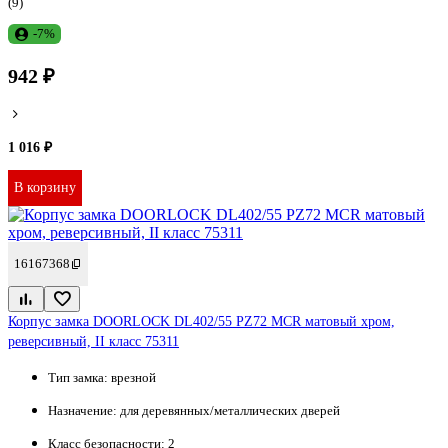
(9)
-7%
942 ₽
1 016 ₽
В корзину
16167368
Корпус замка DOORLOCK DL402/55 PZ72 MCR матовый хром,
реверсивный, II класс 75311
Тип замка:
врезной
Назначение:
для деревянных/металлических дверей
Класс безопасности:
2