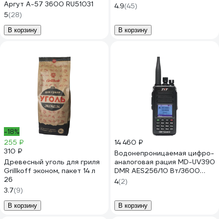
Аргут А-57 3600 RU51031
4.9
(45)
5
(28)
В корзину
В корзину
-18%
255 ₽
14 460 ₽
310 ₽
Водонепроницаемая цифро-
Древесный уголь для гриля
аналоговая рация MD-UV390
Grillkoff эконом, пакет 14 л
DMR AES256/10 Вт/3600
26
TAPE-C TYT 00030365
4
(2)
3.7
(9)
В корзину
В корзину