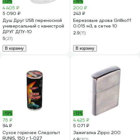
-13%
-18%
4 405 ₽
200 ₽
5 090 ₽
243 ₽
Душ Друг USB переносной
Березовые дрова Grillkoff
универсальный с канистрой
0.015 м3, в сетке 10
ДРУГ ДПУ-10
2.9
(11)
5
(21)
В корзину
В корзину
-19%
-13%
76 ₽
4 425 ₽
94 ₽
5 071 ₽
Сухое горючее Следопыт
Зажигалка Zippo 200
RUNIS, 150 г 1-027
4.8
(30)