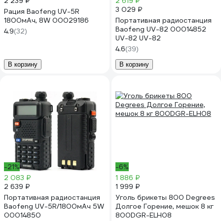
2 239 ₽
2 619 ₽
3 029 ₽
Рация Baofeng UV-5R
1800мАч, 8W 00029186
Портативная радиостанция
Baofeng UV-82 00014852
4.9
(32)
UV-82 UV-82
4.6
(39)
В корзину
В корзину
-21%
-6%
2 083 ₽
1 886 ₽
2 639 ₽
1 999 ₽
Портативная радиостанция
Уголь брикеты 800 Degrees
Baofeng UV-5R/1800мАч 5W
Долгое Горение, мешок 8 кг
00014850
800DGR-ELH08