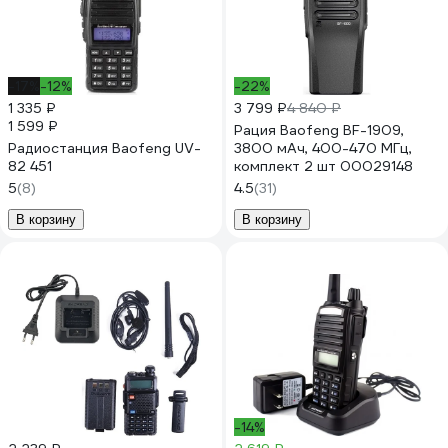
-17%
-12%
-22%
1 335 ₽
3 799 ₽
4 840 ₽
1 599 ₽
Рация Baofeng BF-1909,
Радиостанция Baofeng UV-
3800 мАч, 400-470 МГц,
82 451
комплект 2 шт 00029148
5
(8)
4.5
(31)
В корзину
В корзину
-14%