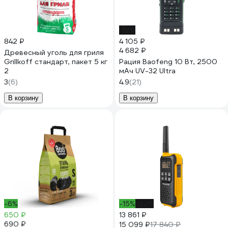
-12%
842 ₽
4 105 ₽
4 682 ₽
Древесный уголь для гриля
Grillkoff стандарт, пакет 5 кг
Рация Baofeng 10 Вт, 2500
2
мАч UV-32 Ultra
3
(6)
4.9
(21)
В корзину
В корзину
-6%
-15%
-22%
650 ₽
13 861 ₽
690 ₽
15 099 ₽
17 840 ₽