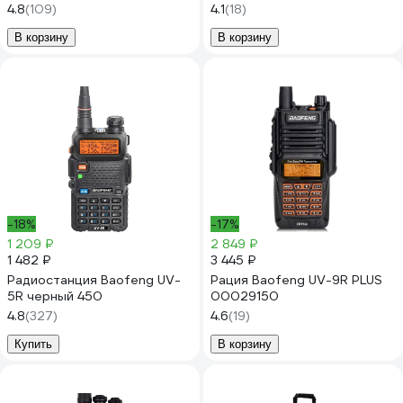
4.8
(109)
4.1
(18)
В корзину
В корзину
-18%
-17%
1 209 ₽
2 849 ₽
1 482 ₽
3 445 ₽
Радиостанция Baofeng UV-
Рация Baofeng UV-9R PLUS
5R черный 450
00029150
4.8
(327)
4.6
(19)
Купить
В корзину