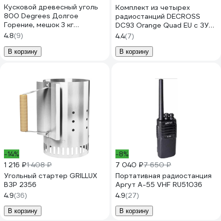
Кусковой древесный уголь
Комплект из четырех
800 Degrees Долгое
радиостанций DECROSS
Горение, мешок 3 кг
DC93 Orange Quad EU с ЗУ
800DGR-LC03
DC9318716304001
4.8
(9)
4.4
(7)
В корзину
В корзину
-14%
-8%
1 216 ₽
1 408 ₽
7 040 ₽
7 650 ₽
Угольный стартер GRILLUX
Портативная радиостанция
ВЗР 2356
Аргут А-55 VHF RU51036
4.9
(36)
4.9
(27)
В корзину
В корзину