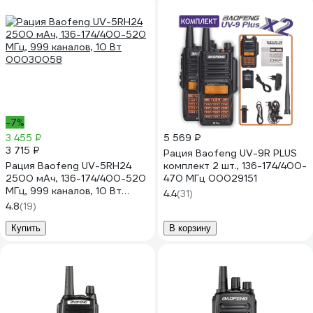
-7%
3 455 ₽
5 569 ₽
3 715 ₽
Рация Baofeng UV-9R PLUS
Рация Baofeng UV-5RH24
комплект 2 шт., 136-174/400-
2500 мАч, 136-174/400-520
470 МГц 00029151
МГц, 999 каналов, 10 Вт
4.4
(31)
00030058
4.8
(19)
Купить
В корзину