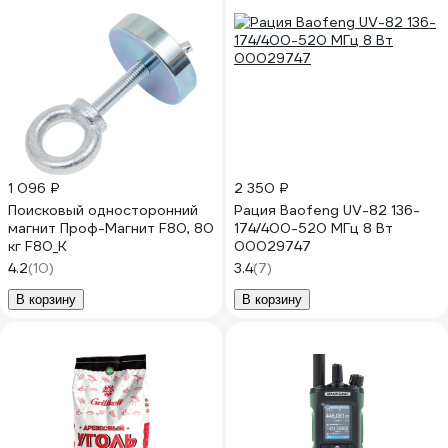
1 096 ₽
2 350 ₽
Поисковый односторонний
Рация Baofeng UV-82 136-
магнит Проф-Магнит F80, 80
174/400-520 МГц 8 Вт
кг F80_K
00029747
4.2
(10)
3.4
(7)
В корзину
В корзину