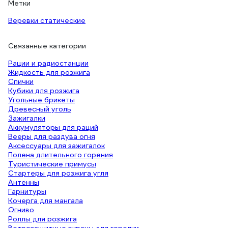
Метки
Веревки статические
Связанные категории
Рации и радиостанции
Жидкость для розжига
Спички
Кубики для розжига
Угольные брикеты
Древесный уголь
Зажигалки
Аккумуляторы для раций
Вееры для раздува огня
Аксессуары для зажигалок
Полена длительного горения
Туристические примусы
Стартеры для розжига угля
Антенны
Гарнитуры
Кочерга для мангала
Огниво
Роллы для розжига