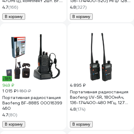
470МГц), комплект 2шт. BF-
136-174/400-520) МГц/ 128
888S 00029098
кан./ 8 вт UV-5R
4.7
(166)
4.8
(327)
В корзину
В корзину
-18%
949 ₽
4 895 ₽
1 015 ₽
1 160 ₽
Портативная радиостанция
Baofeng UV-5R, 1800мАч,
Портативная радиостанция
136-174/400-480 МГц, 127
Baofeng BF-888S 00016399
каналов, 5 Вт, 2 шт
460
4.8
(174)
00029100
4.7
(80)
В корзину
В корзину