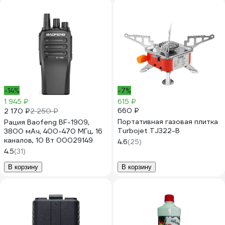
-14%
-7%
1 945 ₽
615 ₽
660 ₽
2 170 ₽
2 250 ₽
Портативная газовая плитка
Рация Baofeng BF-1909,
Turbojet TJ322-B
3800 мАч, 400-470 МГц, 16
каналов, 10 Вт 00029149
4.6
(25)
4.5
(31)
В корзину
В корзину