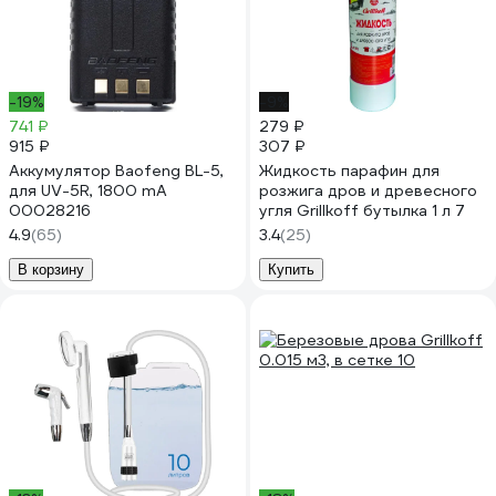
-19%
-9%
741 ₽
279 ₽
915 ₽
307 ₽
Аккумулятор Baofeng BL-5,
Жидкость парафин для
для UV-5R, 1800 mA
розжига дров и древесного
00028216
угля Grillkoff бутылка 1 л 7
4.9
(65)
3.4
(25)
В корзину
Купить