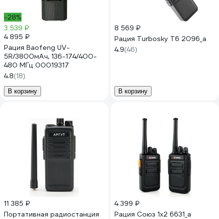
-28%
3 539 ₽
8 569 ₽
4 895 ₽
Рация Turbosky T6 2096_a
Рация Baofeng UV-
4.9
(46)
5R/3800мАч, 136-174/400-
480 МГц 00019317
4.8
(18)
В корзину
В корзину
11 385 ₽
4 399 ₽
Портативная радиостанция
Рация Coюз 1х2 6631_a