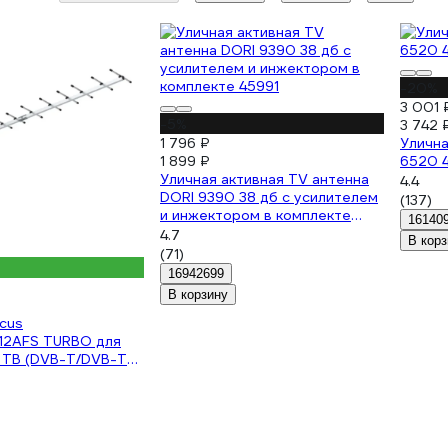
-20%
3 001 
-5%
3 742 
1 796 ₽
Улична
1 899 ₽
6520 
Уличная активная TV антенна
4.4
DORI 9390 38 дб с усилителем
(137)
и инжектором в комплекте
16140
45991
4.7
В корз
(71)
16942699
В корзину
cus
12AFS TURBO для
 ТВ (DVB-T/DVB-T2)
ктивная, с балансным
м 109300048