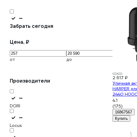
Забрать сегодня
Цена, ₽
от
до
2 617 ₽
Производители
Уличная ак
HARPER дл
2440 H00
4.1
DORI
(175)
16867567
Купить
Locus