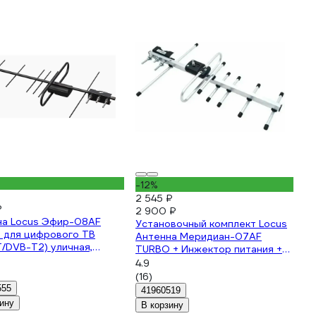
-12%
₽
2 545 ₽
₽
2 900 ₽
на Locus Эфир-08AF
Установочный комплект Locus
 для цифрового ТВ
Антенна Меридиан-07AF
/DVB-T2) уличная,
TURBO + Инжектор питания +
ая, с балансным
Кабель + Кронштейн.
4.9
елем, стальная.
109300053
(16)
0058
555
41960519
ину
В корзину