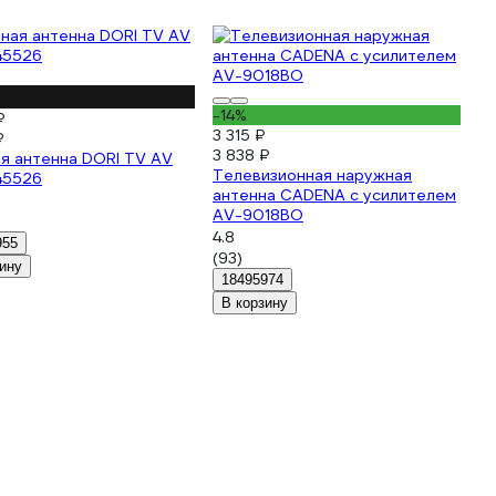
-14%
₽
3 315 ₽
₽
3 838 ₽
я антенна DORI TV AV
Телевизионная наружная
45526
антенна CADENA с усилителем
AV-9018BO
4.8
955
(93)
ину
18495974
В корзину