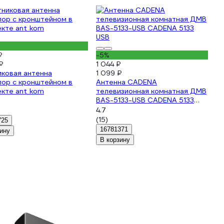
₽
-5%
₽
1 044 ₽
ковая антенна
1 099 ₽
лор с кронштейном в
Антенна CADENA
кте ant_kom
телевизионная комнатная ДМВ
BAS-5133-USB CADENA 5133
USB
4.7
(15)
725
16781371
ину
В корзину