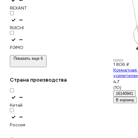
REXANT
RUICHI
РЭМО
Показать еще 6
1 806 ₽
Комнатная 
усилителем
Страна производства
4.7
(10)
16140941
В корзину
Китай
Россия