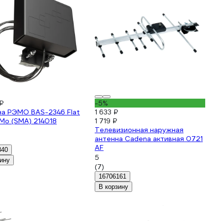
₽
-5%
на РЭМО BAS-2346 Flat
1 633 ₽
iMo (SMA) 214018
1 719 ₽
Телевизионная наружная
антенна Cadena активная 0721
AF
840
5
ину
(7)
16706161
В корзину