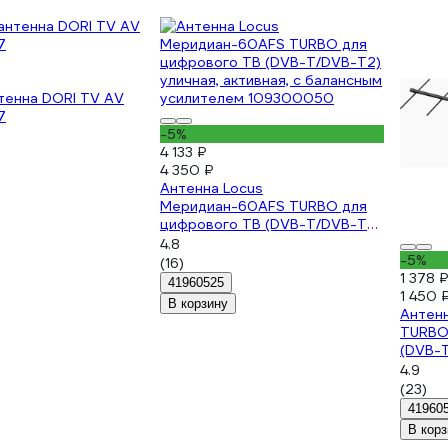
тенна DORI TV AV
7
-5%
4 133 ₽
4 350 ₽
Антенна Locus
Меридиан-60AFS TURBO для
цифрового ТВ (DVB-T/DVB-T2)
уличная, активная, с балансным
4.8
усилителем 109300050
-5%
(16)
1 378 
41960525
1 450 
В корзину
Антен
TURBO
(DVB-T
активн
4.9
усилит
(23)
10930
41960
В корз