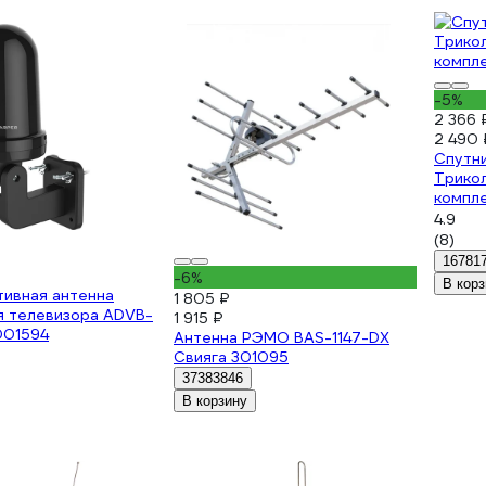
-5%
2 366 
2 490 
Спутни
Трико
компле
4.9
(8)
16781
-6%
В корз
тивная антенна
1 805 ₽
я телевизора ADVB-
1 915 ₽
001594
Антенна РЭМО BAS-1147-DX
Свияга 301095
37383846
В корзину