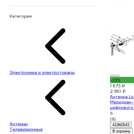
Категория
Электроника и электротовары
-23%
1 675 ₽
2 180 ₽
Антенна Lo
Меридиан-
цифрового
уличная, а
5
усилителе
(9)
Антенны
41960543
Телевизионные
В корзину