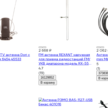
2 668 ₽
2 062 
TV антенна Dori с
FM антенна REXANT наружная
Антен
 6454 45533
для приема радиостанций FM/
mini M
УКВ диапазона модель RX-553
5
34-0553
4.7
(1)
(19)
37383
16129852
В корз
В корзину