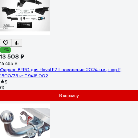
-7%
13 508 ₽
14 465 ₽
Фаркоп BERG для Haval F7 II поколение 2024-н.в., шар E,
1500/75 кг F.9416.002
5
(1)
В корзину