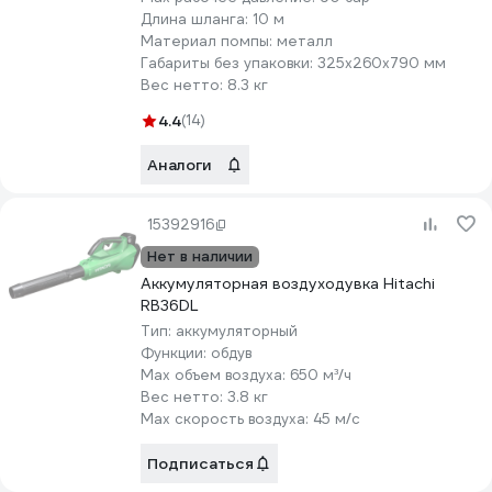
Длина шланга:
10 м
Материал помпы:
металл
Габариты без упаковки:
325х260х790 мм
Вес нетто:
8.3 кг
4.4
(14)
Аналоги
15392916
Нет в наличии
Аккумуляторная воздуходувка Hitachi
RB36DL
Тип:
аккумуляторный
Функции:
обдув
Max объем воздуха:
650 м³/ч
Вес нетто:
3.8 кг
Max скорость воздуха:
45 м/с
Подписаться