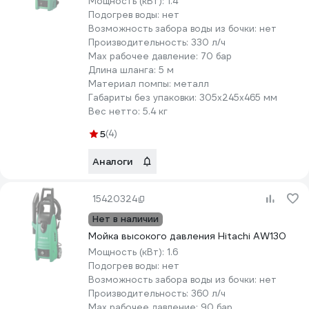
Мощность (кВт):
1.4
Подогрев воды:
нет
Возможность забора воды из бочки:
нет
Производительность:
330 л/ч
Мах рабочее давление:
70 бар
Длина шланга:
5 м
Материал помпы:
металл
Габариты без упаковки:
305х245х465 мм
Вес нетто:
5.4 кг
5
(4)
Аналоги
15420324
Нет в наличии
Мойка высокого давления Hitachi AW130
Мощность (кВт):
1.6
Подогрев воды:
нет
Возможность забора воды из бочки:
нет
Производительность:
360 л/ч
Мах рабочее давление:
90 бар