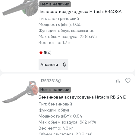
Нет в наличии
Пылесос-воздуходувка Hitachi RB40SA
Тип:
электрический
Мощность (кВт):
0.55
Функции:
обдув, всасывание
Max объем воздуха:
228 м³/ч
Вес нетто:
1.7 кг
5
(2)
Аналоги
13533513
Нет в наличии
Бензиновая воздуходувка Hitachi RB 24 E
Тип:
бензиновый
Функции:
обдув
Мощность (кВт):
0.84
Max объем воздуха:
642 м³/ч
Вес нетто:
4.6 кг
Объем двигателя:
23.9 см³