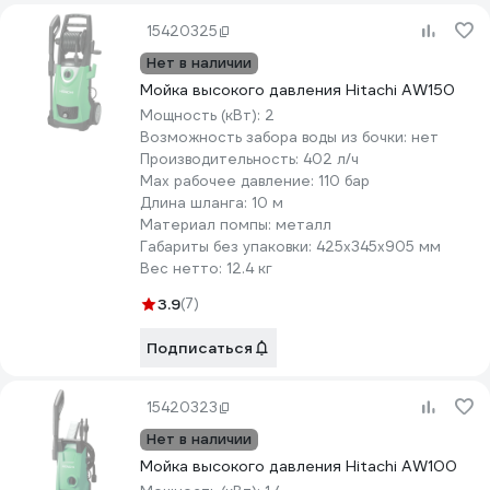
15420325
Нет в наличии
Мойка высокого давления Hitachi AW150
Мощность (кВт):
2
Возможность забора воды из бочки:
нет
Производительность:
402 л/ч
Мах рабочее давление:
110 бар
Длина шланга:
10 м
Материал помпы:
металл
Габариты без упаковки:
425х345х905 мм
Вес нетто:
12.4 кг
3.9
(7)
Подписаться
15420323
Нет в наличии
Мойка высокого давления Hitachi AW100