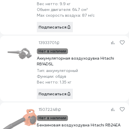
Вес нетто:
9.9 кг
Объем двигателя:
64.7 см³
Max скорость воздуха:
87 м/с
Подписаться
13933701
Нет в наличии
Аккумуляторная воздуходувка Hitachi
RB14DSL
Тип:
аккумуляторный
Функции:
обдув
Вес нетто:
1.35 кг
Подписаться
15072248
Нет в наличии
Бензиновая воздуходувка Hitachi RB24EA