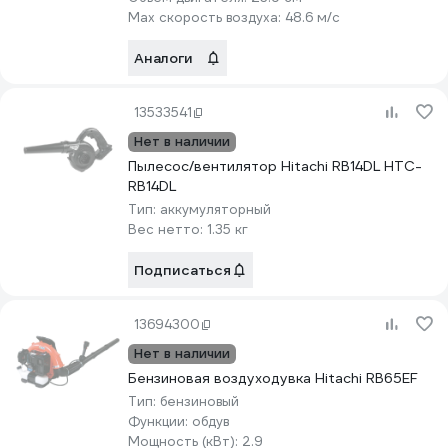
Max скорость воздуха:
48.6 м/с
Аналоги
13533541
Нет в наличии
Пылесос/вентилятор Hitachi RB14DL HTC-
RB14DL
Тип:
аккумуляторный
Вес нетто:
1.35 кг
Подписаться
13694300
Нет в наличии
Бензиновая воздуходувка Hitachi RB65EF
Тип:
бензиновый
Функции:
обдув
Мощность (кВт):
2.9