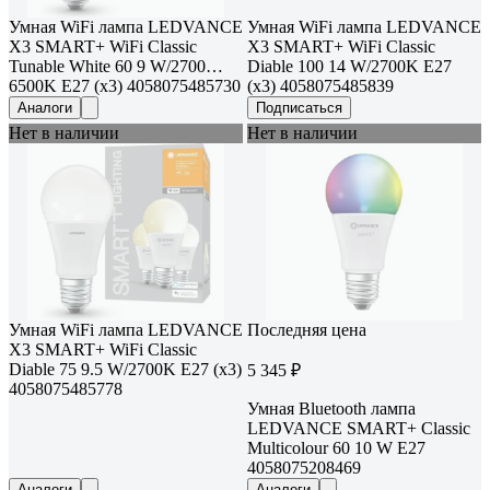
Умная WiFi лампа LEDVANCE
Умная WiFi лампа LEDVANCE
Х3 SMART+ WiFi Classic
Х3 SMART+ WiFi Classic
Tunable White 60 9 W/2700…
Diable 100 14 W/2700K E27
6500K E27 (x3) 4058075485730
(x3) 4058075485839
Аналоги
Подписаться
Нет в наличии
Нет в наличии
Умная WiFi лампа LEDVANCE
Последняя цена
Х3 SMART+ WiFi Classic
Diable 75 9.5 W/2700K E27 (x3)
5 345 ₽
4058075485778
Умная Bluetooth лампа
LEDVANCE SMART+ Classic
Multicolour 60 10 W E27
4058075208469
Аналоги
Аналоги