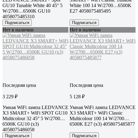
GU10 Tunable White 40 45° 5
White 100 14 W/2700…6500K
W/2700…6500K GU10
E27 4058075485495
4058075485310
Подписаться
Подписаться
Нет в наличии
Нет в наличии
Последняя цена
Последняя цена
3 229 ₽
5 128 ₽
Умная WiFi лампа LEDVANCE
Умная WiFi лампа LEDVANCE
Х3 SMART+ WiFi SPOT GU10
Х3 SMART+ WiFi Classic
Multicolour 32 45° 5 W/2700…
Multicolour 100 14 W/2700…
6500K GU10 (x3)
6500K E27 (x3) 4058075485877
4058075486058
Подписаться
Подписаться