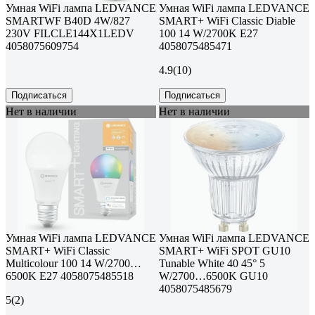
Умная WiFi лампа LEDVANCE
Умная WiFi лампа LEDVANCE
SMARTWF B40D 4W/827
SMART+ WiFi Classic Diable
230V FILCLE144X1LEDV
100 14 W/2700K E27
4058075609754
4058075485471
4.9
(10)
Подписаться
Подписаться
Нет в наличии
Нет в наличии
Умная WiFi лампа LEDVANCE
Умная WiFi лампа LEDVANCE
SMART+ WiFi Classic
SMART+ WiFi SPOT GU10
Multicolour 100 14 W/2700…
Tunable White 40 45° 5
6500K E27 4058075485518
W/2700…6500K GU10
4058075485679
5
(2)