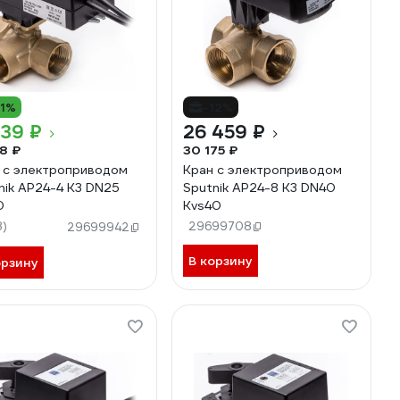
11%
-12%
139 ₽
26 459 ₽
58 ₽
30 175 ₽
 с электроприводом
Кран с электроприводом
nik AP24-4 K3 DN25
Sputnik AP24-8 K3 DN40
0
Kvs40
8)
29699708
29699942
В корзину
орзину