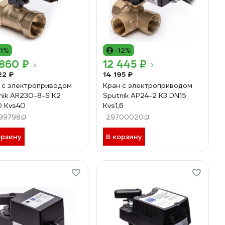
11%
-12%
860 ₽
12 445 ₽
22 ₽
14 195 ₽
 с электроприводом
Кран с электроприводом
nik AR230-8-S K2
Sputnik AP24-2 K3 DN15
 Kvs40
Kvs1,6
99798
29700020
орзину
В корзину