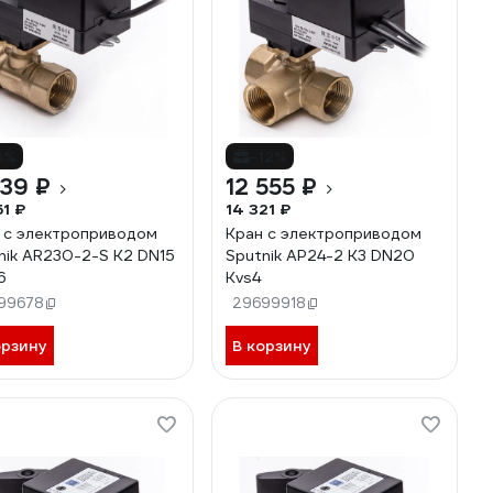
6%
-12%
739 ₽
12 555 ₽
51 ₽
14 321 ₽
 с электроприводом
Кран с электроприводом
nik AR230-2-S K2 DN15
Sputnik AP24-2 K3 DN20
6
Kvs4
99678
29699918
орзину
В корзину