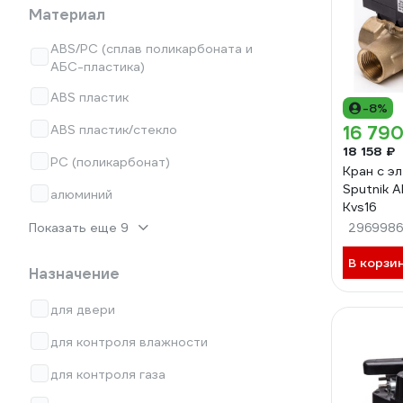
Материал
ABS/PC (сплав поликарбоната и
АБС-пластика)
ABS пластик
-8%
ABS пластик/стекло
16 790
18 158 ₽
PC (поликарбонат)
Кран с э
Sputnik 
алюминий
Kvs16
Показать еще 9
2969986
В корзи
Назначение
для двери
для контроля влажности
для контроля газа