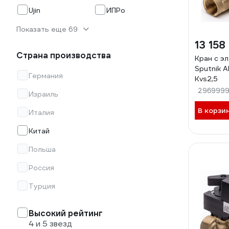
Ujin
ИПРо
Показать еще 69
13 158
Страна производства
Кран с э
Sputnik 
Германия
Kvs2,5
296999
Израиль
В корзи
Италия
Китай
Польша
Россия
Турция
Высокий рейтинг
4 и 5 звезд