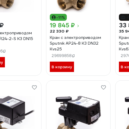
-11%
-
 ₽
19 845 ₽
33 
22 330 ₽
35 9
лектроприводом
Кран с электроприводом
Кран
AR24-2-S K3 DN15
Sputnik AP24-8 K3 DN32
Sput
Kvs25
Kvs6
96
29699858
297
ну
В корзину
В к