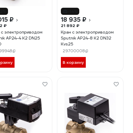
12%
-14%
015 ₽
18 935 ₽
22 ₽
21 892 ₽
 с электроприводом
Кран с электроприводом
nik AP24-4 K2 DN25
Sputnik AP24-8 K2 DN32
0
Kvs25
99948
29700008
орзину
В корзину