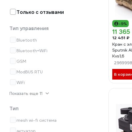
Только с отзывами
-9%
Тип управления
11 365
12 451 ₽
Bluetooth
Кран с э
Sputnik 
Bluetooth+WiFi
Kvs1,6
GSM
296999
ModBUS RTU
В корзи
WiFi
Показать еще 11
Тип
mesh wi-fi система
актуатор