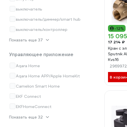
выключатель
выключатель/диммер/smart hub
-12%
выключатель/контроллер
15 095
Показать еще 37
17 214 ₽
Кран с э
Sputnik 
Управляющее приложение
Kvs16
Aqara Home
296997
Aqara Home APP/Apple HomeKit
В корзи
Camelion Smart Home
EKF Connect
EKFHomeСonnect
Показать еще 32