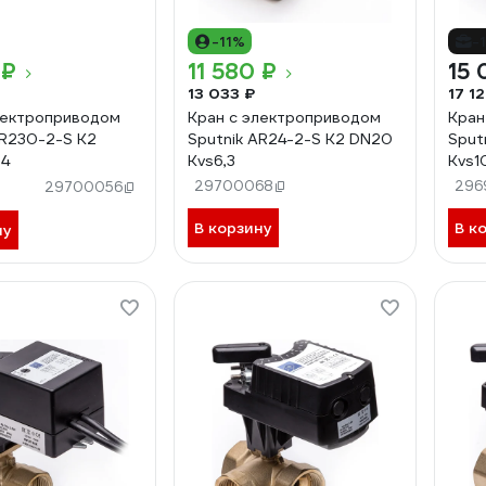
-11%
-
 ₽
11 580 ₽
15 
13 033 ₽
17 1
лектроприводом
Кран с электроприводом
Кран
AR230-2-S K2
Sputnik AR24-2-S K2 DN20
Sput
s4
Kvs6,3
Kvs1
29700068
296
29700056
В корзину
В к
ну