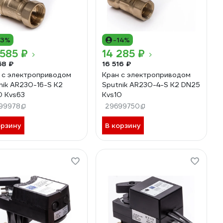
13%
-14%
585 ₽
14 285 ₽
58 ₽
16 516 ₽
 с электроприводом
Кран с электроприводом
nik AR230-16-S K2
Sputnik AR230-4-S K2 DN25
 Kvs63
Kvs10
99978
29699750
орзину
В корзину