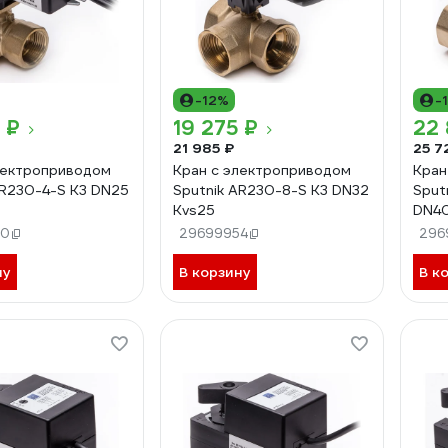
-12%
-
 ₽
19 275 ₽
22 
21 985 ₽
25 7
лектроприводом
Кран с электроприводом
Кран
AR230-4-S K3 DN25
Sputnik AR230-8-S K3 DN32
Sput
Kvs25
DN40
20
29699954
296
ну
В корзину
В к