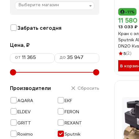
Выберите магазин
-11%
11 580
13 033 ₽
Забрать сегодня
Кран с э
Sputnik 
Цена, ₽
DN20 Kv
5
(2)
от
до
В корзи
Производители
Сбросить
AQARA
EKF
ELDEV
FERON
GRITT
REXANT
Roximo
Sputnik