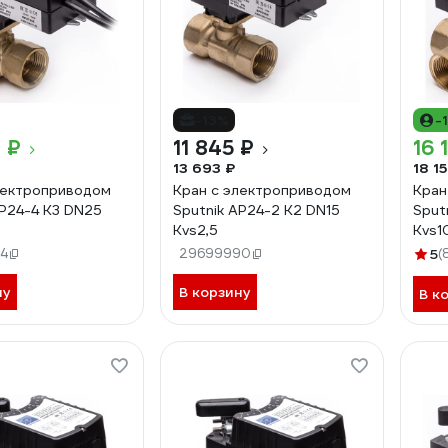
-13%
-
 ₽
11 845 ₽
16 
13 693 ₽
18 1
лектроприводом
Кран с электроприводом
Кран
AP24-4 K3 DN25
Sputnik AP24-2 K2 DN15
Sput
Kvs2,5
Kvs1
4
29699990
5
(
ну
В корзину
В к