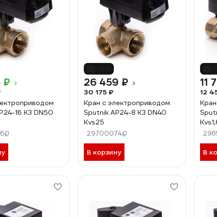
-12%
-
 ₽
26 459 ₽
11 
₽
30 175 ₽
12 4
лектроприводом
Кран с электроприводом
Кран
AP24-16 K3 DN50
Sputnik AP24-8 K3 DN40
Sput
Kvs25
Kvs1,
6
29700074
296
ну
В корзину
В к