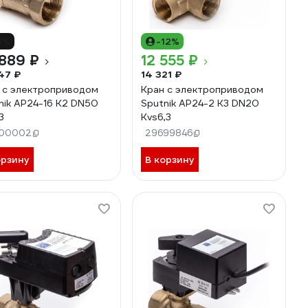
6%
-12%
889 ₽
12 555 ₽
47 ₽
14 321 ₽
 с электроприводом
Кран с электроприводом
nik AP24-16 K2 DN50
Sputnik AP24-2 K3 DN20
3
Kvs6,3
00002
29699846
орзину
В корзину