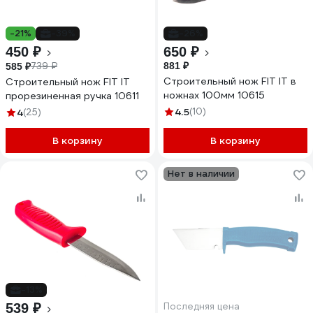
-21%
-39%
-26%
450 ₽
650 ₽
739 ₽
881 ₽
585 ₽
Строительный нож FIT IT в
Строительный нож FIT IT
ножнах 100мм 10615
прорезиненная ручка 10611
4.5
(10)
4
(25)
В корзину
В корзину
Нет в наличии
-13%
539 ₽
Последняя цена