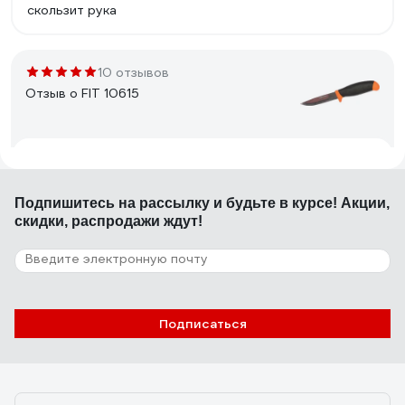
скользит рука
10 отзывов
Отзыв о FIT 10615
13.01.2020
Игорь
Удобная рукоять, хорошая сталь, остро заточен с
Подпишитесь
на рассылку
и будьте в курсе! Акции,
завода. Дешёвый.
скидки, распродажи ждут!
16 отзывов
Отзыв о FIT 10622
Подписаться
04.10.2020
Sergey C.
Монтажный нож на все случаи жизни: стройка, огород
или поход. В ручке есть дырка для верёвочки. В