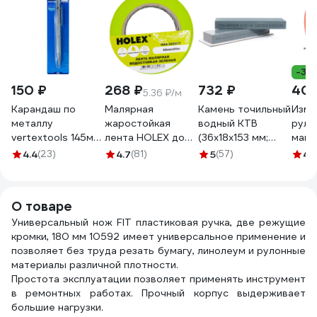
-3%
150 ₽
268 ₽
732 ₽
401
5.36 ₽/м
Карандаш по
Малярная
Камень точильный
Изме
металлу
жаростойкая
водный КТВ
руле
vertextools 145мм
лента HOLEX до
(36х18х153 мм;
магн
1806
100С, зеленая,
B600; VM) ИНФ-
крюк
4.4
(23)
4.7
(81)
5
(57)
4.
водостойкая, 48
АБРАЗИВ Б-4922
Giga
мм, 50 м HAS-
382277
О товаре
Универсальный нож FIT пластиковая ручка, две режущие
кромки, 180 мм 10592 имеет универсальное применение и
позволяет без труда резать бумагу, линолеум и рулонные
материалы различной плотности.
Простота эксплуатации позволяет применять инструмент
в ремонтных работах. Прочный корпус выдерживает
большие нагрузки.