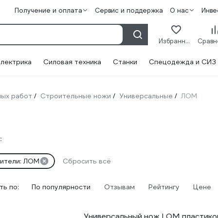
Получение и оплата
Сервис и поддержка
О нас
Инве
Избранное
лектрика
Силовая техника
Станки
Спецодежда и СИЗ
ных работ
Строительные ножи
Универсальные
ЛОМ
/
/
/
:
ители: ЛОМ
Сбросить всё
ь по:
По популярности
Отзывам
Рейтингу
Цене
Универсальный нож LOM пластиков