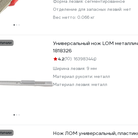
Форма лезвия:
сегментированное
Отделение для запасных лезвий:
нет
Вес нетто:
0.066 кг
аличии
Универсальный нож LOM металличе
1818326
4.2
(10)
16398344
Ширина лезвия:
9 мм
Материал рукояти:
металл
Материал лезвия:
металл
аличии
Нож ЛОМ универсальный, пластико