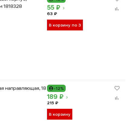
м 1818328
55 ₽
63 ₽
В корзину по 3
я направляющая, 18
-12%
189 ₽
215 ₽
В корзину