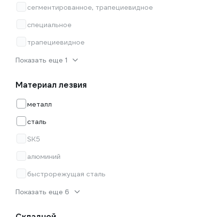
сегментированное, трапециевидное
специальное
трапециевидное
Показать еще 1
Материал лезвия
металл
сталь
SK5
алюминий
быстрорежущая сталь
Показать еще 6
Складной