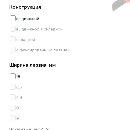
Конструкция
выдвижной
выдвижной + складной
складной
с фиксированным лезвием
Ширина лезвия, мм
18
0,7
4.9
8
9
Показать еще 12