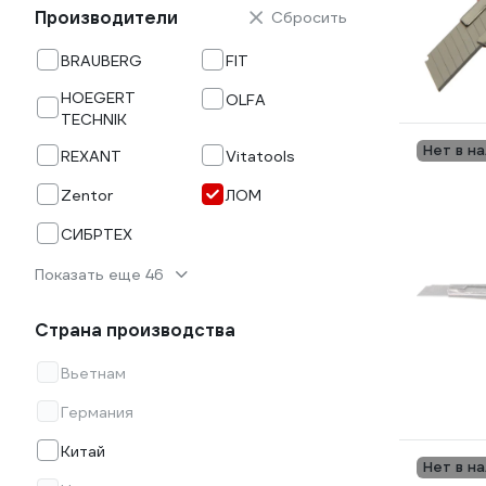
Производители
Сбросить
BRAUBERG
FIT
HOEGERT
OLFA
TECHNIK
Нет в н
REXANT
Vitatools
Zentor
ЛОМ
СИБРТЕХ
Показать еще 46
Страна производства
Вьетнам
Германия
Китай
Нет в н