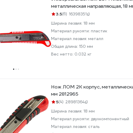
металлическая направляющая, 18 м
3.5
(6)
16398351
Ширина лезвия:
18 мм
Материал рукояти:
пластик
Материал лезвия:
металл
Общая длина:
150 мм
Вес нетто:
0.032 кг
Нож ЛОМ 2К корпус, металлическа
мм 2812965
5
(4)
28981364
Ширина лезвия:
18 мм
Материал рукояти:
двухкомпонентный
Материал лезвия:
сталь