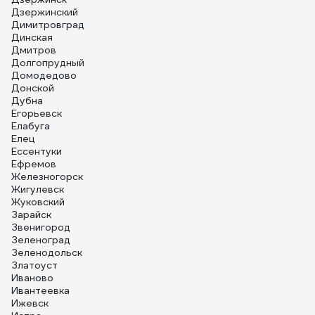
Дзержинский
Димитровград
Динская
Дмитров
Долгопрудный
Домодедово
Донской
Дубна
Егорьевск
Елабуга
Елец
Ессентуки
Ефремов
Железногорск
Жигулевск
Жуковский
Зарайск
Звенигород
Зеленоград
Зеленодольск
Златоуст
Иваново
Ивантеевка
Ижевск