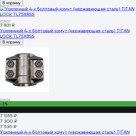
В корзину
7 831 ₽
Усиленный 4-х болтовый хомут (нержавеющая сталь) TITAN
LOCK TL75X8SS
В корзину
-3%
-6%
7 055 ₽
7 300 ₽
7 530 ₽
Усиленный 4-х болтовый хомут (нержавеющая сталь) TITAN