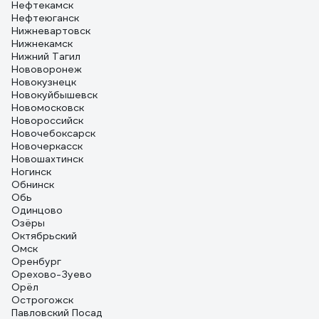
Нефтекамск
Нефтеюганск
Нижневартовск
Нижнекамск
Нижний Тагил
Нововоронеж
Новокузнецк
Новокуйбышевск
Новомосковск
Новороссийск
Новочебоксарск
Новочеркасск
Новошахтинск
Ногинск
Обнинск
Обь
Одинцово
Озёры
Октябрьский
Омск
Оренбург
Орехово-Зуево
Орёл
Острогожск
Павловский Посад