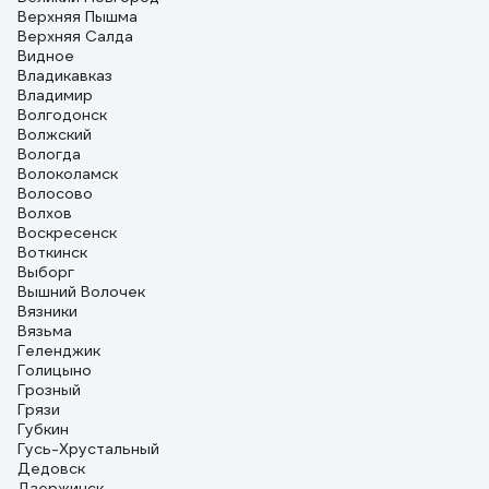
Верхняя Пышма
Верхняя Салда
Видное
Владикавказ
Владимир
Волгодонск
Волжский
Вологда
Волоколамск
Волосово
Волхов
Воскресенск
Воткинск
Выборг
Вышний Волочек
Вязники
Вязьма
Геленджик
Голицыно
Грозный
Грязи
Губкин
Гусь-Хрустальный
Дедовск
Дзержинск