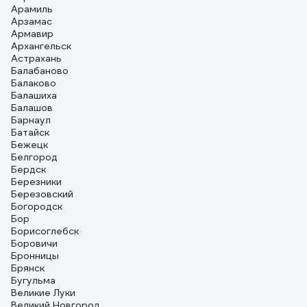
Арамиль
Арзамас
Армавир
Архангельск
Астрахань
Балабаново
Балаково
Балашиха
Балашов
Барнаул
Батайск
Бежецк
Белгород
Бердск
Березники
Березовский
Богородск
Бор
Борисоглебск
Боровичи
Бронницы
Брянск
Бугульма
Великие Луки
Великий Новгород