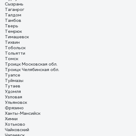
Сызрань
Таганрог
Талдом
Тамбов
Тверь
Темрюк
Тимашевск
Тихвин
Тобольск
Тольятти
Томск
Троицк Московская обл.
Троицк Челябинская обл.
Туапсе
Туймазы
Тутаев
Удомля
Узловая
Ульяновск
Фрязино
Ханты-Мансийск
Химки
Хотьково
Чайковский
Чапаевск