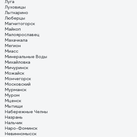
Луга
Луховицы
Лыткарино
Люберцы
Магнитогорск
Майкоп
Малоярославец
Махачкала
Мегион
Миасс
Минеральные Воды
Михайловка
Мичуринск
Можайск
Мончегорск
Московский
Мурманск
Муром
Мценск
Мытищи
Набережные Челны
Назрань
Нальчик
Наро-Фоминск
Невинномысск