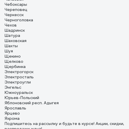
Чебоксары
Череповец
Черкесск
Черноголовка
Чехов
Шадринск
Шатура
Шаховская
Шахты
Шуя
Щекино
Щелково
Щербинка
Электрогорск
Электросталь
Электроугли
Энгельс
Южноуральск
Юрьев-Польский
Яблоновский респ. Адыгея
Ярославль
Ярцево
Яхрома
Подпишитесь
на рассылку
и будьте в курсе! Акции, скидки,
распродажи ждут!