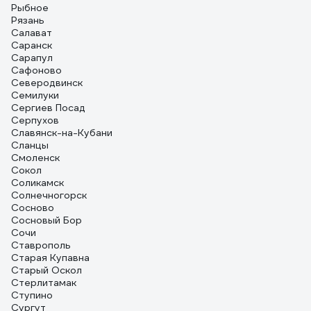
Рыбное
Рязань
Салават
Саранск
Сарапул
Сафоново
Северодвинск
Семилуки
Сергиев Посад
Серпухов
Славянск-на-Кубани
Сланцы
Смоленск
Сокол
Соликамск
Солнечногорск
Сосново
Сосновый Бор
Сочи
Ставрополь
Старая Купавна
Старый Оскол
Стерлитамак
Ступино
Сургут