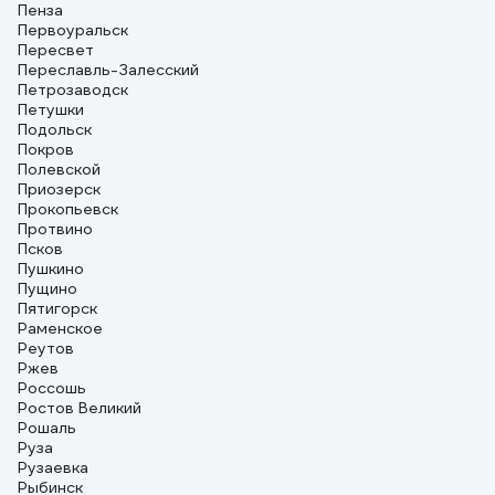
Пенза
Первоуральск
Пересвет
Переславль-Залесский
Петрозаводск
Петушки
Подольск
Покров
Полевской
Приозерск
Прокопьевск
Протвино
Псков
Пушкино
Пущино
Пятигорск
Раменское
Реутов
Ржев
Россошь
Ростов Великий
Рошаль
Руза
Рузаевка
Рыбинск