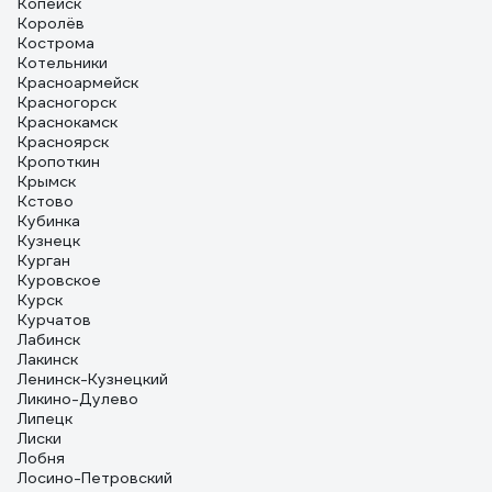
Копейск
Королёв
Кострома
Котельники
Красноармейск
Красногорск
Краснокамск
Красноярск
Кропоткин
Крымск
Кстово
Кубинка
Кузнецк
Курган
Куровское
Курск
Курчатов
Лабинск
Лакинск
Ленинск-Кузнецкий
Ликино-Дулево
Липецк
Лиски
Лобня
Лосино-Петровский