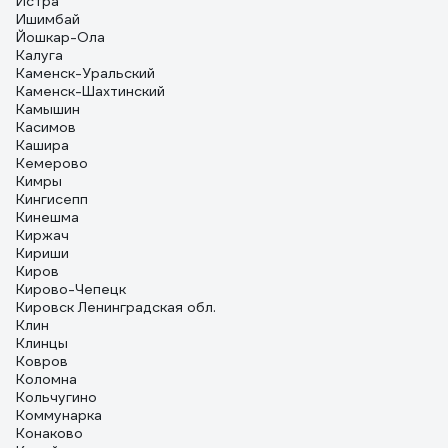
Истра
Ишимбай
Йошкар-Ола
Калуга
Каменск-Уральский
Каменск-Шахтинский
Камышин
Касимов
Кашира
Кемерово
Кимры
Кингисепп
Кинешма
Киржач
Кириши
Киров
Кирово-Чепецк
Кировск Ленинградская обл.
Клин
Клинцы
Ковров
Коломна
Кольчугино
Коммунарка
Конаково