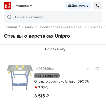
Москва
Для юрлиц
Поиск в каталоге
Главная
/
Станки
/
Производственная мебель
/
Верстаки 
Отзывы о верстаках Unipro
По рейтингу
14939899
Нет в наличии
Отзыв о верстаке Unipro 16900U
3.9
(12)
3 515 ₽