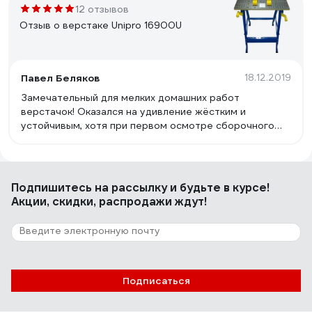
12 отзывов
Отзыв о верстаке Unipro 16900U
Павел Беляков
18.12.2019
Замечательный для мелких домашних работ
верстачок! Оказался на удивление жёстким и
устойчивым, хотя при первом осмотре сборочного
комплекта в это верилось с трудом. Большим плюсом
является возможность сложить его и убрать в
кладовку или на лоджию - места занимает мало.
Короче, вещь хорошая.
Подпишитесь
на рассылку
и будьте в курсе!
Акции, скидки, распродажи ждут!
Подписаться