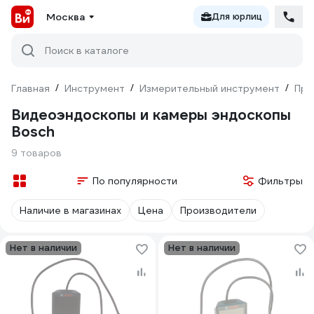
Москва
Для юрлиц
Поиск в каталоге
Главная
/
Инструмент
/
Измерительный инструмент
/
При
Видеоэндоскопы и камеры эндоскопы
Bosch
9 товаров
По популярности
Фильтры
Наличие в магазинах
Цена
Производители
Нет в наличии
Нет в наличии