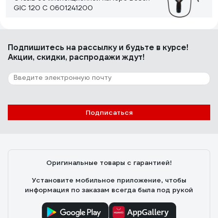
GIC 120 C 0601241200
Роман
23.01.2020
Подпишитесь
на рассылку
и будьте в курсе!
Видно все хорошо, изображение идет без искажений,
Акции, скидки, распродажи ждут!
не битое, все отображается без тормозов. Мне
наоборот изображение понравилось, на много лучше
всех подобных камер с али...
3 отзыва
Подписаться
Отзыв о смотровой камере Bosch GIC 120
Professional 0601241100
Матвей.
26.03.2020
Оригинальные товары с гарантией!
Сам гибкий зон хорошего качества, гнется постоянно,
но сам гибкий вал не трескается и не портится при
Установите мобильное приложение, чтобы
работе, форму держит хорошо. Камера вполне
информация по заказам всегда была под рукой
нормального качества, изображение четкое.