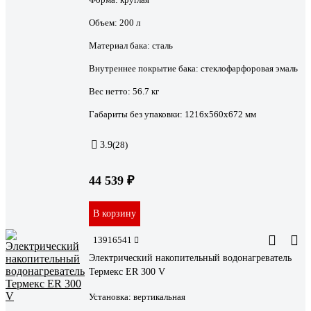
Объем:
200 л
Материал бака:
сталь
Внутреннее покрытие бака:
стеклофарфоровая эмаль
Вес нетто:
56.7 кг
Габариты без упаковки:
1216х560х672 мм
3.9
(28)
44 539 ₽
В корзину
13916541
Электрический накопительный водонагреватель
Термекс ER 300 V
Установка:
вертикальная