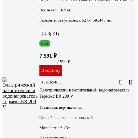
Вес нетто:
16.5 кг
Габариты без упаковки:
527х459х445 мм
4.3
(191)
-5%
7 591 ₽
7 990 ₽
В корзину
13916540
Электрический накопительный водонагреватель
Термекс ER 200 V
Установка:
вертикальная
Способ крепления:
напольный
Мощность:
6 кВт
Форма:
круглая