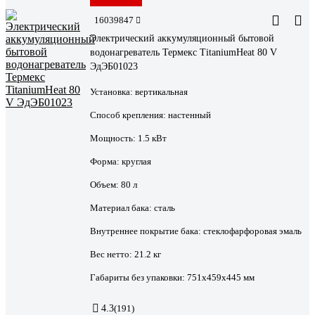
16039847
Электрический аккумуляционный бытовой
водонагреватель Термекс TitaniumHeat 80 V
ЭдЭБ01023
Установка:
вертикальная
Способ крепления:
настенный
Мощность:
1.5 кВт
Форма:
круглая
Объем:
80 л
Материал бака:
сталь
Внутреннее покрытие бака:
стеклофарфоровая эмаль
Вес нетто:
21.2 кг
Габариты без упаковки:
751х459х445 мм
4.3
(191)