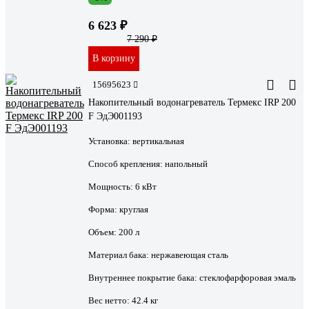
6 623 ₽
7 290 ₽
В корзину
15695623
Накопительный водонагреватель Термекс IRP 200
F ЭдЭ001193
Установка:
вертикальная
Способ крепления:
напольный
Мощность:
6 кВт
Форма:
круглая
Объем:
200 л
Материал бака:
нержавеющая сталь
Внутреннее покрытие бака:
стеклофарфоровая эмаль
Вес нетто:
42.4 кг