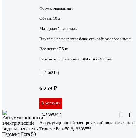
Форма:
квадратная
Объем:
10 л
Материал бака:
сталь
Внутреннее покрытие бака:
стеклофарфоровая эмаль
Вес нетто:
7.5 кг
Габариты без упаковки:
304х345х366 мм
4.6
(212)
6 259 ₽
В корзину
24539589
Аккумуляционный электрический водонагреватель
Термекс Fora 50 ЭдЭБ03556