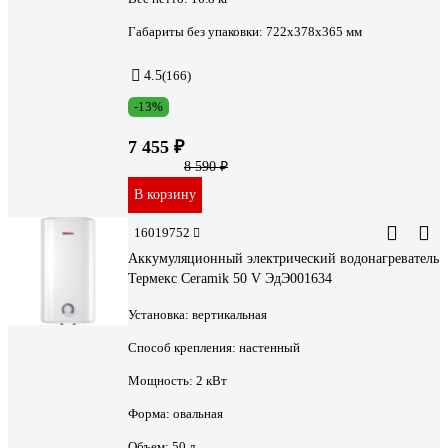
Габариты без упаковки:
722х378х365 мм
4.5
(166)
-13%
7 455 ₽
8 590 ₽
В корзину
16019752
Аккумуляционный электрический водонагреватель
Термекс Ceramik 50 V ЭдЭ001634
Установка:
вертикальная
Способ крепления:
настенный
Мощность:
2 кВт
Форма:
овальная
Объем:
50 л