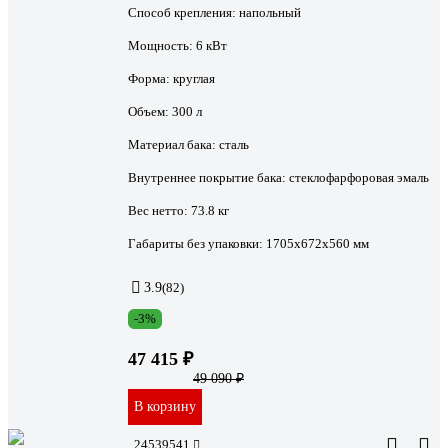
Способ крепления:
напольный
Мощность:
6 кВт
Форма:
круглая
Объем:
300 л
Материал бака:
сталь
Внутреннее покрытие бака:
стеклофарфоровая эмаль
Вес нетто:
73.8 кг
Габариты без упаковки:
1705х672х560 мм
3.9
(82)
-3%
47 415 ₽
49 090 ₽
В корзину
24539541