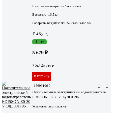
Внутреннее покрытие бака:
эмаль
Вес нетто:
16.5 кг
Габариты без упаковки:
527x459x445 мм
4.5
(297)
-31%
5 679 ₽
7 245 ₽
8 219 ₽
В корзину
15693106
Накопительный электрический водонагреватель
EDISSON ES 30 V ЭдЭ001796
Установка:
вертикальная