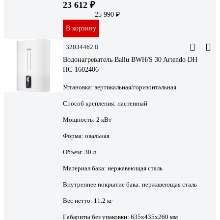
23 612 ₽
25 990 ₽
В корзину
32034462
Водонагреватель Ballu BWH/S 30 Artendo DH
НС-1602406
Установка:
вертикальная/горизонтальная
Способ крепления:
настенный
Мощность:
2 кВт
Форма:
овальная
Объем:
30 л
Материал бака:
нержавеющая сталь
Внутреннее покрытие бака:
нержавеющая сталь
Вес нетто:
11.2 кг
Габариты без упаковки:
635х435х260 мм