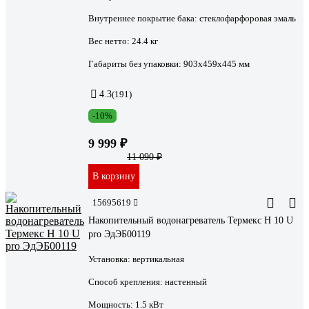
Внутреннее покрытие бака:
стеклофарфоровая эмаль
Вес нетто:
24.4 кг
Габариты без упаковки:
903х459х445 мм
4.3
(191)
-10%
9 999 ₽
11 090 ₽
В корзину
15695619
Накопительный водонагреватель Термекс H 10 U
pro ЭдЭБ00119
Установка:
вертикальная
Способ крепления:
настенный
Мощность:
1.5 кВт