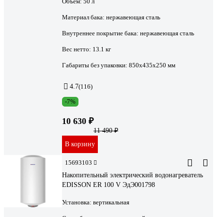
Объем:
50 л
Материал бака:
нержавеющая сталь
Внутреннее покрытие бака:
нержавеющая сталь
Вес нетто:
13.1 кг
Габариты без упаковки:
850х435х250 мм
4.7
(116)
-7%
10 630 ₽
11 490 ₽
В корзину
15693103
Накопительный электрический водонагреватель
EDISSON ER 100 V ЭдЭ001798
Установка:
вертикальная