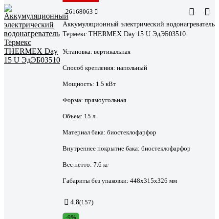
26168063
Аккумуляционный электрический водонагреватель
Термекс THERMEX Day 15 U ЭдЭБ03510
Установка:
вертикальная
Способ крепления:
напольный
Мощность:
1.5 кВт
Форма:
прямоугольная
Объем:
15 л
Материал бака:
биостеклофарфор
Внутреннее покрытие бака:
биостеклофарфор
Вес нетто:
7.6 кг
Габариты без упаковки:
448х315х326 мм
4.8
(157)
-9%