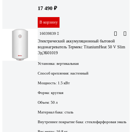
17 490 ₽
В корзину
16039839
Электрический аккумуляционный бытовой
водонагреватель Термекс TitaniumHeat 50 V Slim
ЭдЭБ01019
Установка:
вертикальная
Способ крепления:
настенный
Мощность:
1.5 кВт
Форма:
круглая
Объем:
50 л
Материал бака:
сталь
Внутреннее покрытие бака:
стеклофарфоровая эмаль
Вес нетто:
16.8 кг