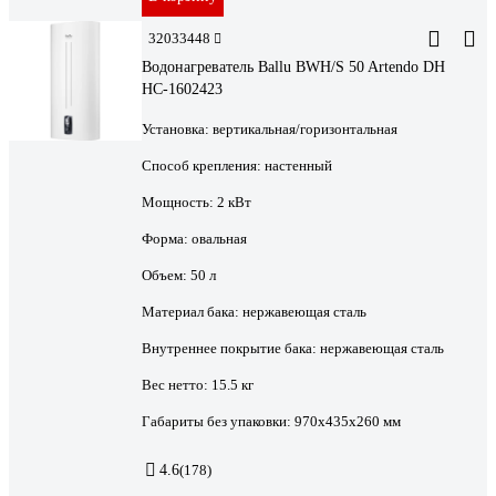
32033448
Водонагреватель Ballu BWH/S 50 Artendo DH
НС-1602423
Установка:
вертикальная/горизонтальная
Способ крепления:
настенный
Мощность:
2 кВт
Форма:
овальная
Объем:
50 л
Материал бака:
нержавеющая сталь
Внутреннее покрытие бака:
нержавеющая сталь
Вес нетто:
15.5 кг
Габариты без упаковки:
970х435х260 мм
4.6
(178)