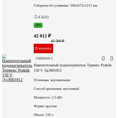
Габариты без упаковки:
560х672х1215 мм
4.2
(22)
-8%
42 012 ₽
45 590 ₽
В корзину
15695630
Накопительный водонагреватель Термекс Praktik
150 V ЭдЭ001812
Установка:
вертикальная
Способ крепления:
настенный
Мощность:
2.5 кВт
Форма:
круглая
Объем:
150 л