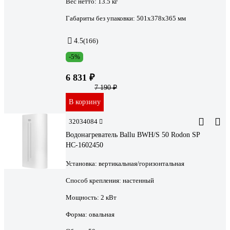
Вес нетто:
13.5 кг
Габариты без упаковки:
501х378х365 мм
4.5
(166)
-5%
6 831 ₽
7 190 ₽
В корзину
32034084
Водонагреватель Ballu BWH/S 50 Rodon SP
НС-1602450
Установка:
вертикальная/горизонтальная
Способ крепления:
настенный
Мощность:
2 кВт
Форма:
овальная