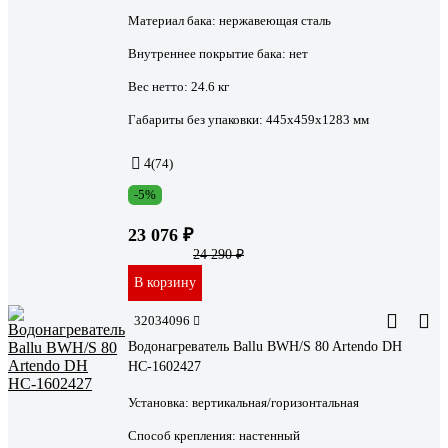
Материал бака:
нержавеющая сталь
Внутреннее покрытие бака:
нет
Вес нетто:
24.6 кг
Габариты без упаковки:
445х459х1283 мм
4
(74)
-5%
23 076 ₽
24 290 ₽
В корзину
32034096
Водонагреватель Ballu BWH/S 80 Artendo DH
НС-1602427
Установка:
вертикальная/горизонтальная
Способ крепления:
настенный