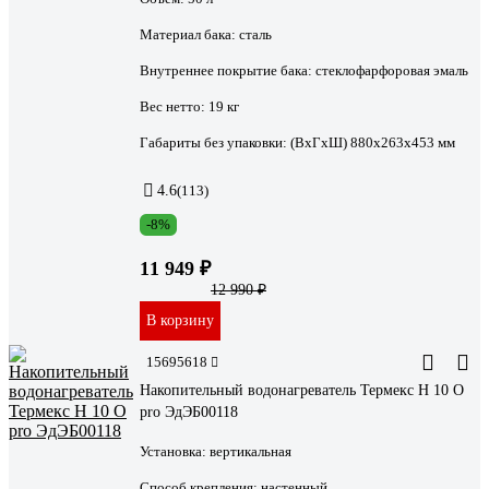
Материал бака:
сталь
Внутреннее покрытие бака:
стеклофарфоровая эмаль
Вес нетто:
19 кг
Габариты без упаковки:
(ВхГхШ) 880х263х453 мм
4.6
(113)
-8%
11 949 ₽
12 990 ₽
В корзину
15695618
Накопительный водонагреватель Термекс H 10 O
pro ЭдЭБ00118
Установка:
вертикальная
Способ крепления:
настенный