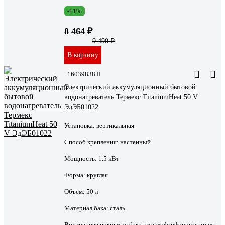
-11%
8 464 ₽
9 490 ₽
В корзину
16039838
Электрический аккумуляционный бытовой
водонагреватель Термекс TitaniumHeat 50 V
ЭдЭБ01022
Установка:
вертикальная
Способ крепления:
настенный
Мощность:
1.5 кВт
Форма:
круглая
Объем:
50 л
Материал бака:
сталь
Внутреннее покрытие бака:
стеклофарфоровая эмаль