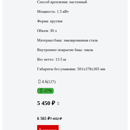
Способ крепления:
настенный
Мощность:
1.5 кВт
Форма:
круглая
Объем:
30 л
Материал бака:
эмалированная сталь
Внутреннее покрытие бака:
эмаль
Вес нетто:
13.5 кг
Габариты без упаковки:
501x378x365 мм
4.6
(127)
-27%
5 450 ₽
6 565 ₽
7 442 ₽