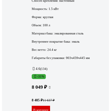
Способ крепления:
настенный
Мощность:
1.5 кВт
Форма:
круглая
Объем:
100 л
Материал бака:
эмалированная сталь
Внутреннее покрытие бака:
эмаль
Вес нетто:
24.4 кг
Габариты без упаковки:
903ч459ч445 мм
4.6
(134)
-31%
8 049 ₽
8 405 ₽
11 637 ₽
В корзину