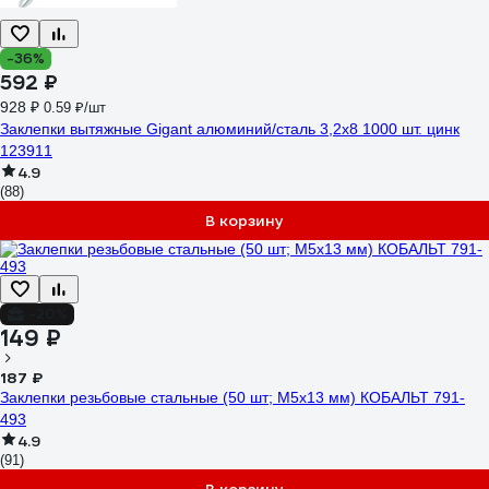
-36%
592 ₽
928 ₽
0.59 ₽/шт
Заклепки вытяжные Gigant алюминий/сталь 3,2x8 1000 шт. цинк
123911
4.9
(88)
В корзину
-20%
149 ₽
187 ₽
Заклепки резьбовые стальные (50 шт; M5х13 мм) КОБАЛЬТ 791-
493
4.9
(91)