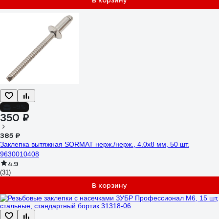
В корзину
-9%
350 ₽
385 ₽
Заклепка вытяжная SORMAT нерж./нерж., 4.0x8 мм, 50 шт.
9630010408
4.9
(31)
В корзину