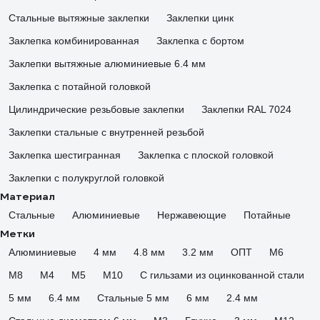
Стальные вытяжные заклепки
Заклепки цинк
Заклепка комбинированная
Заклепка с бортом
Заклепки вытяжные алюминиевые 6.4 мм
Заклепка с потайной головкой
Цилиндрические резьбовые заклепки
Заклепки RAL 7024
Заклепки стальные с внутренней резьбой
Заклепка шестигранная
Заклепка с плоской головкой
Заклепки с полукруглой головкой
Материал
Стальные
Алюминиевые
Нержавеющие
Потайные
Метки
Алюминиевые
4 мм
4.8 мм
3.2 мм
ОПТ
М6
М8
М4
М5
М10
С гильзами из оцинкованной стали
5 мм
6.4 мм
Стальные 5 мм
6 мм
2.4 мм