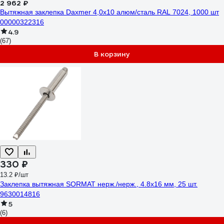
2 962 ₽
Вытяжная заклепка Daxmer 4,0х10 алюм/сталь RAL 7024, 1000 шт
00000322316
4.9
(67)
В корзину
330 ₽
13.2 ₽/шт
Заклепка вытяжная SORMAT нерж./нерж., 4.8x16 мм, 25 шт.
9630014816
5
(6)