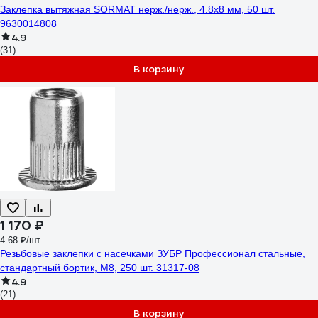
Заклепка вытяжная SORMAT нерж./нерж., 4.8x8 мм, 50 шт.
9630014808
4.9
(31)
В корзину
1 170 ₽
4.68 ₽/шт
Резьбовые заклепки с насечками ЗУБР Профессионал стальные,
стандартный бортик, М8, 250 шт. 31317-08
4.9
(21)
В корзину