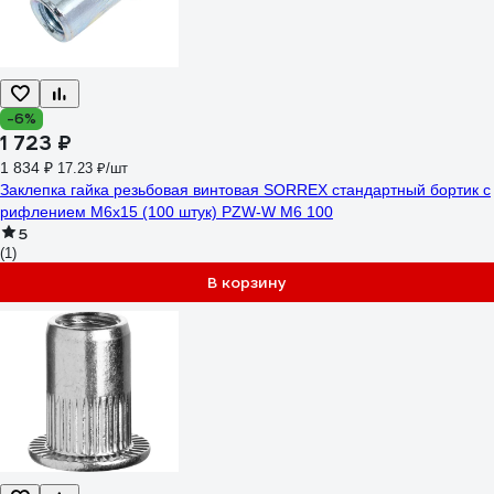
-6%
1 723 ₽
1 834 ₽
17.23 ₽/шт
Заклепка гайка резьбовая винтовая SORREX стандартный бортик с
рифлением М6x15 (100 штук) PZW-W M6 100
5
(1)
В корзину