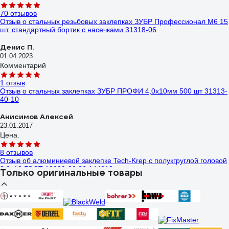
70 отзывов
Отзыв о стальных резьбовых заклепках ЗУБР Профессионал М6 15
шт. стандартный бортик с насечками 31318-06
Денис П.
01.04.2023
Комментарий
1 отзыв
Отзыв о стальных заклепках ЗУБР ПРОФИ 4,0x10мм 500 шт 31313-
40-10
Анисимов Алексей
23.01.2017
Цена.
8 отзывов
Отзыв об алюминиевой заклепке Tech-Krep с полукгруглой головой
3,0х12 ГОСТ 10299-80 36 144213
Только оригинальные товары
Горелик Борис