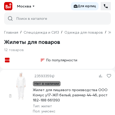
Москва
Для юрлиц
Поиск в каталоге
Главная
/
Спецодежда и СИЗ
/
Одежда для поваров
/
Жи
Жилеты для поваров
12 товаров
По популярности
23593359
Нет в наличии
Жилет для пищевого производства ООО
Комус у17-ЖЛ белый, размер 44-46, рост
182-188 661393
Тип:
жилет
Пол:
унисекс