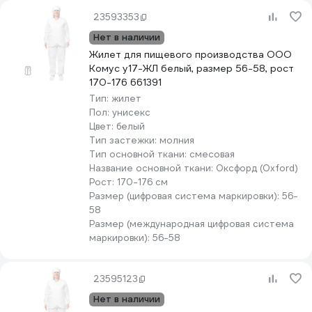
23593353
Нет в наличии
Жилет для пищевого производства ООО
Комус у17-ЖЛ белый, размер 56-58, рост
170-176 661391
Тип:
жилет
Пол:
унисекс
Цвет:
белый
Тип застежки:
молния
Тип основной ткани:
смесовая
Название основной ткани:
Оксфорд (Oxford)
Рост:
170-176 см
Размер (цифровая система маркировки):
56-
58
Размер (международная цифровая система
маркировки):
56-58
23595123
Нет в наличии