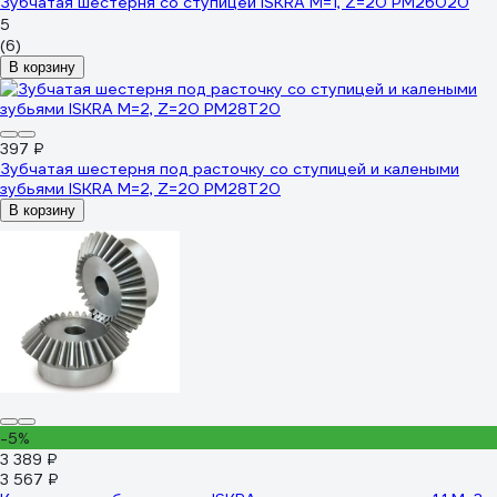
Зубчатая шестерня со ступицей ISKRA M=1, Z=20 PM26020
5
(6)
В корзину
397 ₽
Зубчатая шестерня под расточку со ступицей и калеными
зубьями ISKRA М=2, Z=20 PM28T20
В корзину
-5%
3 389 ₽
3 567 ₽