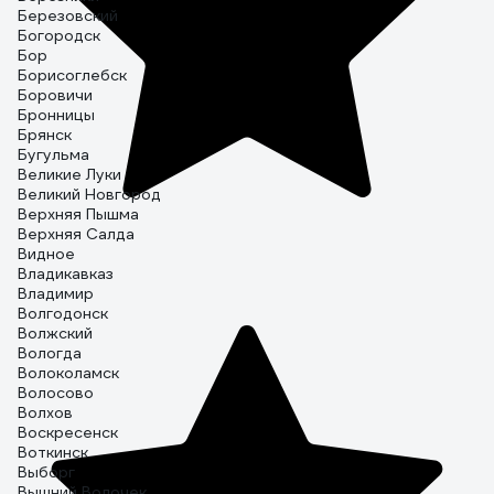
Березовский
Богородск
Бор
Борисоглебск
Боровичи
Бронницы
Брянск
Бугульма
Великие Луки
Великий Новгород
Верхняя Пышма
Верхняя Салда
Видное
Владикавказ
Владимир
Волгодонск
Волжский
Вологда
Волоколамск
Волосово
Волхов
Воскресенск
Воткинск
Выборг
Вышний Волочек