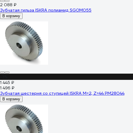
2 088 ₽
Зубчатая гильза ISKRA полиамид SG0M055
В корзину
-3%
1 445 ₽
1 496 ₽
Зубчатая шестерня со ступицей ISKRA M=2, Z=44 PM28044
В корзину