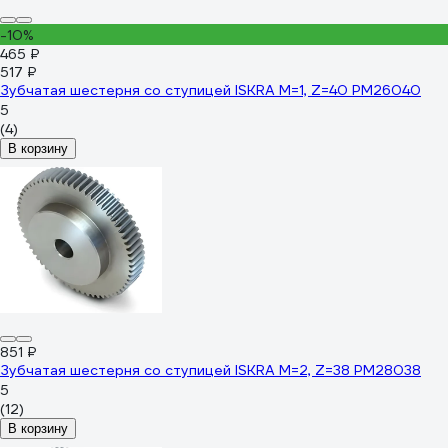
-10%
465 ₽
517 ₽
Зубчатая шестерня со ступицей ISKRA M=1, Z=40 PM26040
5
(4)
В корзину
851 ₽
Зубчатая шестерня со ступицей ISKRA M=2, Z=38 PM28038
5
(12)
В корзину