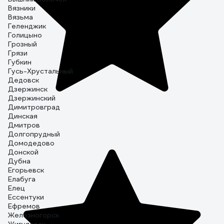
Вязники
Вязьма
Геленджик
Голицыно
Грозный
Грязи
Губкин
Гусь-Хрустальный
Дедовск
Дзержинск
Дзержинский
Димитровград
Динская
Дмитров
Долгопрудный
Домодедово
Донской
Дубна
Егорьевск
Елабуга
Елец
Ессентуки
Ефремов
Железногорск