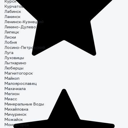
Курск
Курчатов
Лабинск
Лакинск
Ленинск-Кузнецкий
Ликино-Дулево
Липецк
Лиски
Лобня
Лосино-Петровский
Луга
Луховицы
Лыткарино
Люберцы
Магнитогорск
Майкоп
Малоярославец
Махачкала
Мегион
Миасс
Минеральные Воды
Михайловка
Мичуринск
Можайск
Мончегорск