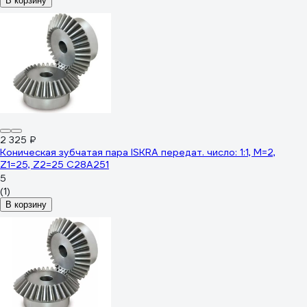
В корзину
2 325 ₽
Коническая зубчатая пара ISKRA передат. число: 1:1, M=2,
Z1=25, Z2=25 C28A251
5
(1)
В корзину