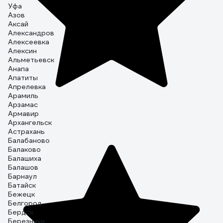
Уфа
Азов
Аксай
Александров
Алексеевка
Алексин
Альметьевск
Анапа
Апатиты
Апрелевка
Арамиль
Арзамас
Армавир
Архангельск
Астрахань
Балабаново
Балаково
Балашиха
Балашов
Барнаул
Батайск
Бежецк
Белгород
Бердск
Березники