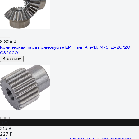
8 824 ₽
Коническая пара прямозубая EMT тип А, i=1:1, M=5, Z=20/20
C32A201
В корзину
-5%
215 ₽
227 ₽