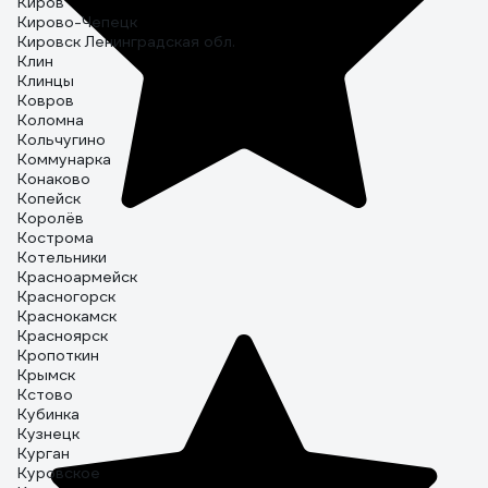
Киров
Кирово-Чепецк
Кировск Ленинградская обл.
Клин
Клинцы
Ковров
Коломна
Кольчугино
Коммунарка
Конаково
Копейск
Королёв
Кострома
Котельники
Красноармейск
Красногорск
Краснокамск
Красноярск
Кропоткин
Крымск
Кстово
Кубинка
Кузнецк
Курган
Куровское