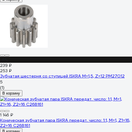
-6%
239 ₽
253 ₽
Зубчатая шестерня со ступицей ISKRA M=1,5, Z=12 PM27012
5
(1)
В корзину
1 146 ₽
Коническая зубчатая пара ISKRA передат. число: 1:1, M=1, Z1=16,
Z2=16 C26B161
В корзину