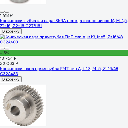
1 418 ₽
Коническая зубчатая пара ISKRA передаточное число 1:1, M=1,5,
Z1=16, Z2=16 C27B161
В корзину
-15%
18 754 ₽
22 063 ₽
Коническая пара прямозубая EMT тип А, i=1:3, M=5, Z=16/48
C32A483
В корзину