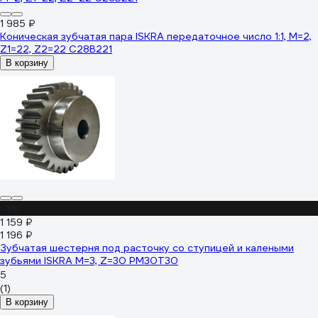
1 985 ₽
Коническая зубчатая пара ISKRA передаточное число 1:1, M=2,
Z1=22, Z2=22 C28B221
В корзину
-3%
1 159 ₽
1 196 ₽
Зубчатая шестерня под расточку со ступицей и калеными
зубьями ISKRA М=3, Z=30 PM30T30
5
(1)
В корзину