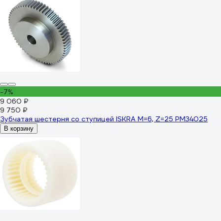
-7%
9 060 ₽
9 750 ₽
Зубчатая шестерня со ступицей ISKRA M=6, Z=25 PM34025
В корзину