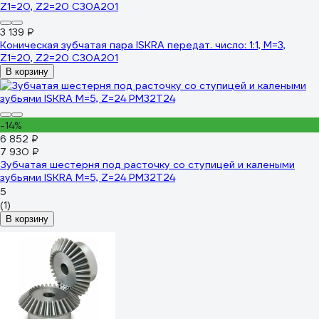
3 139 ₽
Коническая зубчатая пара ISKRA передат. число: 1:1, M=3,
Z1=20, Z2=20 C30A201
В корзину
-14%
6 852 ₽
7 930 ₽
Зубчатая шестерня под расточку со ступицей и калеными
зубьями ISKRA М=5, Z=24 PM32T24
5
(1)
В корзину