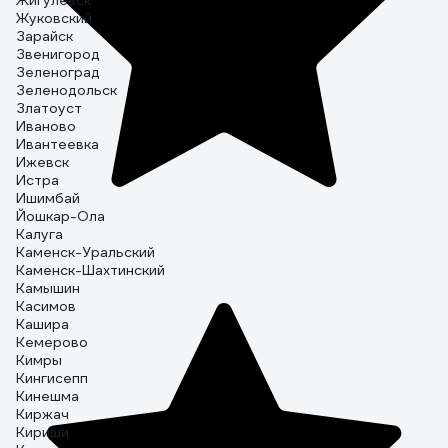
Жигулевск
Жуковский
Зарайск
Звенигород
Зеленоград
Зеленодольск
Златоуст
Иваново
Ивантеевка
Ижевск
Истра
Ишимбай
Йошкар-Ола
Калуга
Каменск-Уральский
Каменск-Шахтинский
Камышин
Касимов
Кашира
Кемерово
Кимры
Кингисепп
Кинешма
Киржач
Кириши