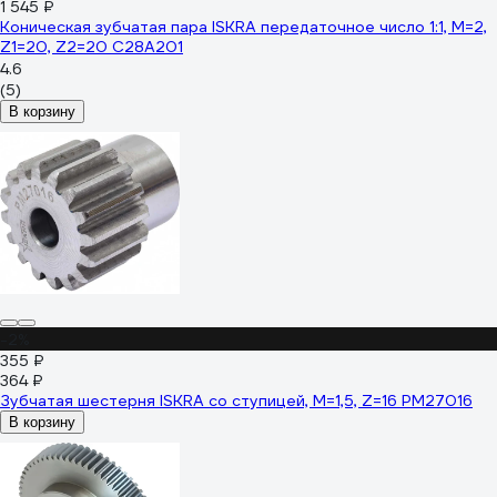
1 545 ₽
Коническая зубчатая пара ISKRA передаточное число 1:1, M=2,
Z1=20, Z2=20 C28A201
4.6
(5)
В корзину
-2%
355 ₽
364 ₽
Зубчатая шестерня ISKRA со ступицей, M=1,5, Z=16 PM27016
В корзину