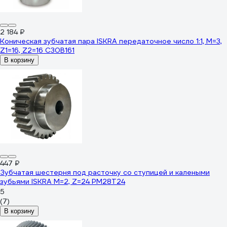
2 184 ₽
Коническая зубчатая пара ISKRA передаточное число 1:1, M=3,
Z1=16, Z2=16 C30B161
В корзину
447 ₽
Зубчатая шестерня под расточку со ступицей и калеными
зубьями ISKRA М=2, Z=24 PM28T24
5
(7)
В корзину