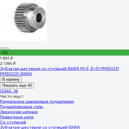
-11%
1 861 ₽
2 084 ₽
Зубчатая шестерня со ступицей ISKRA M=3, Z=31 PM30031
PM30031-ISKRA
В корзину
Показать еще 40
1
2
3
4
5
...
18
Часто ищут
Радиальные шариковые подшипники
Подшипниковые узлы
Звёздочки цепные
Приводные цепи
Со ступицей
Зубчатые шестерни со ступицей ISKRA