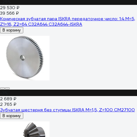
-25%
29 530 ₽
39 566 ₽
Коническая зубчатая пара ISKRA передаточное число: 1:4 M=5,
Z1=16, Z2=64 C32A644 C32A644-ISKRA
В корзину
-3%
2 689 ₽
2 765 ₽
Зубчатая шестерня без ступицы ISKRA M=1,5, Z=100 CM27100
В корзину