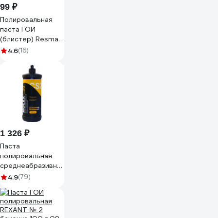
99 ₽
Полировальная
паста ГОИ
(блистер) Resmat
2705
4.6
(16)
1 326 ₽
Паста
полировальная
среднеабразивная
СS20 1000 мл
4.9
(79)
HOLEX HAS-
382710