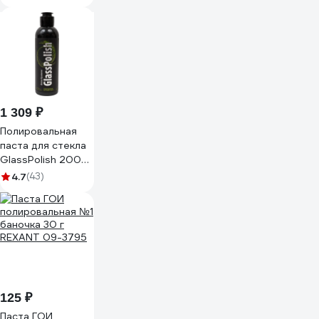
1 309 ₽
Полировальная
паста для стекла
GlassPolish 200
мл Shine systems
4.7
(43)
SS577
125 ₽
Паста ГОИ