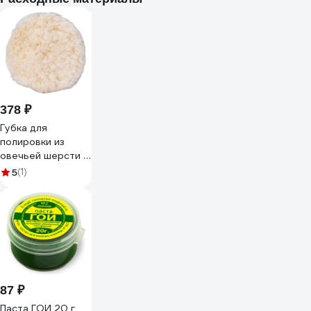
378 ₽
Губка для
полировки из
овечьей шерсти с
фиксацией
5
(1)
шнурком 150 мм
Rockforce RF-
PSP150L(48544)
87 ₽
Паста ГОИ 20 г