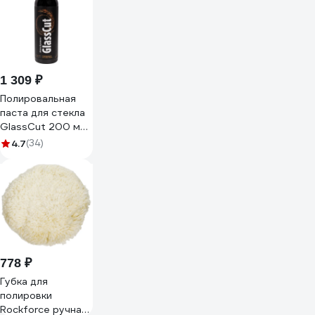
48506 F-PSP150L
F-PSP150L(48506)
1 309 ₽
Полировальная
паста для стекла
GlassCut 200 мл
Shine systems
4.7
(34)
SS578
778 ₽
Губка для
полировки
Rockforce ручная