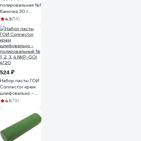
полировальная №1
баночка 30 г
REXANT 09-3795
4.3
(59)
524 ₽
Набор пасты ГОИ
Connector крем
шлифовально -
полировальный №
4.1
(79)
1, 2, 3, 4 NКP-GOI
4*20