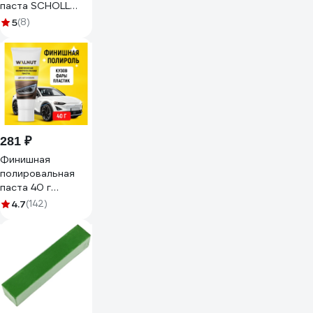
паста SCHOLL
Concepts E1500 1
5
(8)
кг ECO1501
281 ₽
Финишная
полировальная
паста 40 г
WALNUT
4.7
(142)
WLN0010