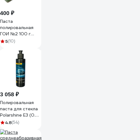
400 ₽
Паста
полировальная
ГОИ №2 100 г
ООО Реал-
5
(10)
Дзержинск
4603824878044
3 058 ₽
Полировальная
паста для стекла
Polarshine E3 (0.25
л) MIRKA
4.8
(54)
7990302511