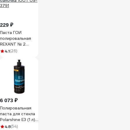
229 ₽
Паста ГОИ
полировальная
REXANT № 2
баночка 100 г 09-
4.1
(26)
3791
6 073 ₽
Полировальная
паста для стекла
Polarshine E3 (1 л)
MIRKA 7990310111
4.8
(54)