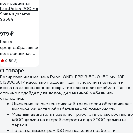
979 ₽
Паста
среднеабразивная
полировальная
FastPolish 200 мл
4.8
(13)
Shine systems
О товаре
SS584
Полировальная машина Ryobi ONE+ RBP18150-0 150 мм, 18В
5133005617 идеально подходит для нанесения полироли и
воска на лакокрасочное покрытие вашего автомобиля. Также
отлично подойдет для лодок, деревянной мебели или
столешниц.
Движение по эксцентриковой траектории обеспечивает
высокое качество обрабатываемой поверхности
Мощный двигатель позволяет работать со скоростью до
4600 дв/мин на второй скорости и до 3000 дв/мин на
первой
Подошва диаметром 150 мм позволяет работать