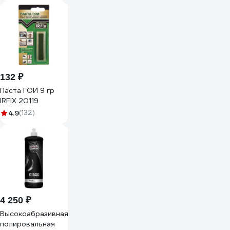
из овечьей
шерсти
двусторонняя
150мм RF-
PSP150G RF-
PSP150G(48543)
132 ₽
Паста ГОИ 9 гр
IRFIX 20119
4.9
(132)
4 250 ₽
Высокоабразивная
полировальная