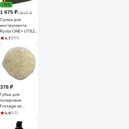
-12%
1 675 ₽
1 900 ₽
Сумка для
инструмента
Ryobi ONE+ UTB2
5132000100
4.7
(561)
378 ₽
Губка для
полировки
Forsage из
овечьей шерсти с
4.9
(43)
фиксацией
шнурком 150мм