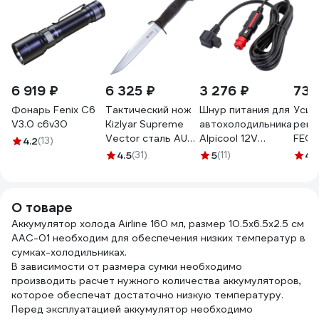
6 919 ₽
6 325 ₽
3 276 ₽
735
Фонарь Fenix C6
Тактический нож
Шнур питания для
Усил
V3.0 c6v30
Kizlyar Supreme
автохолодильника
реше
Vector сталь AUS-
Alpicool 12V
FEON
4.2
(13)
8 Stonewash
990030
см 1
4.5
(31)
5
(11)
4.
рукоять из
2036
черного кратона
4610094293040
О товаре
Аккумулятор холода Airline 160 мл, размер 10.5х6.5х2.5 см
AAC-01 необходим для обеспечения низких температур в
сумках-холодильниках.
В зависимости от размера сумки необходимо
производить расчет нужного количества аккумуляторов,
которое обеспечат достаточно низкую температуру.
Перед эксплуатацией аккумулятор необходимо