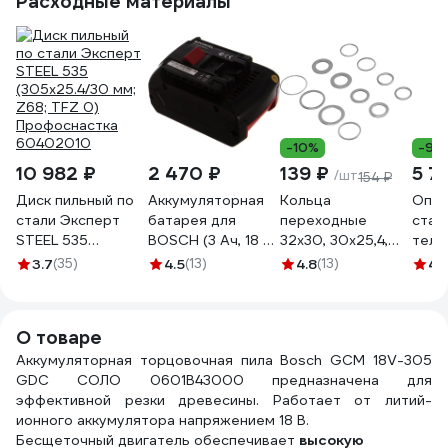
Расходные материалы
-10%
-9%
10 982 ₽
2 470 ₽
139 ₽
5 7
/шт
154 ₽
Диск пильный по
Аккумуляторная
Кольца
Опор
стали Эксперт
батарея для
переходные
стац
STEEL 535
BOSCH (3 Ач, 18 В,
32x30, 30x25,4,
теле
(305х25.4/30 мм;
Li-Ion) Pitatel TSB-
25,4x22.2,
для 
3.7
(35)
4.5
(13)
4.8
(13)
4.
Z68; TFZ 0)
144-BOS18B-30L
22.2x20, 20x16,
заго
Профоснастка
30x22.2, 25.4x16,
шири
60402010
22.2x16 мм. Denzel
мм 
О товаре
73399
MOB
Аккумуляторная торцовочная пила Bosch GCM 18V-305
GDC СОЛО 0601B43000 предназначена для
эффективной резки древесины. Работает от литий-
ионного аккумулятора напряжением 18 В.
Бесщеточный двигатель обеспечивает
высокую