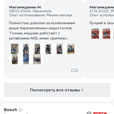
Магомедамин М.
Магомедами
08.02.2023
г. Махачкала
21.12.2022
г. 
Опыт использования: Менее месяца
Опыт использ
Полностью доволен за исключением
Лучший в сво
выше перечисленных недостатков.
Точная, мощная, работает с
китайскими АКБ, имею оригинал
прокор 8ам и китайский прокор 8ам
разницы нет
2
Посмотреть все отзывы
Bosch