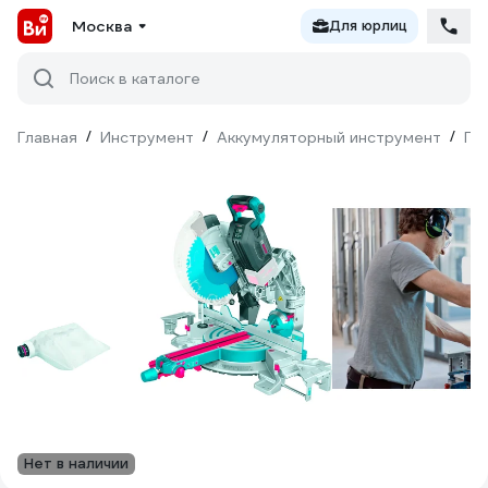
Москва
Для юрлиц
Поиск в каталоге
Главная
/
Инструмент
/
Аккумуляторный инструмент
/
Пи
Нет в наличии