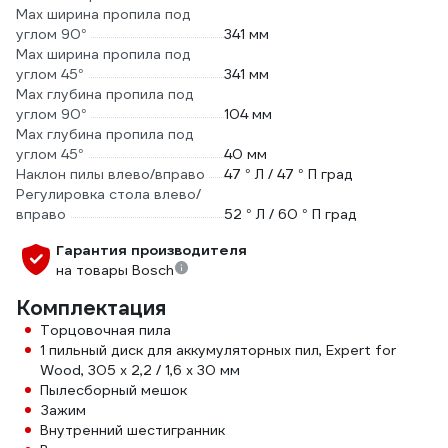
Max ширина пропила под
углом 90°
341 мм
Max ширина пропила под
углом 45°
341 мм
Max глубина пропила под
углом 90°
104 мм
Max глубина пропила под
углом 45°
40 мм
Наклон пилы влево/вправо
47 ° Л / 47 ° П град
Регулировка стола влево/
вправо
52 ° Л / 60 ° П град
Гарантия производителя
на товары Bosch
Комплектация
Торцовочная пила
1 пильный диск для аккумуляторных пил, Expert for
Wood, 305 x 2,2 / 1,6 x 30 мм
Пылесборный мешок
Зажим
Внутренний шестигранник