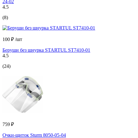
24-02
4.5
(8)
100 ₽
/шт
Беруши без шнурка STARTUL ST7410-01
4.5
(24)
759 ₽
Очки-щиток Sturm 8050-05-04