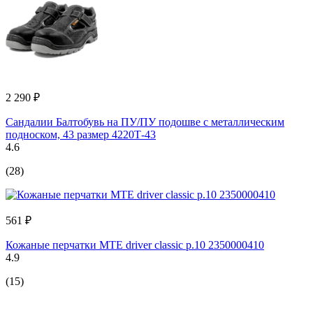
2 290 ₽
Сандалии Балтобувь на ПУ/ПУ подошве с металлическим
подноском, 43 размер 4220Т-43
4.6
(28)
561 ₽
Кожаные перчатки MTE driver classic р.10 2350000410
4.9
(15)