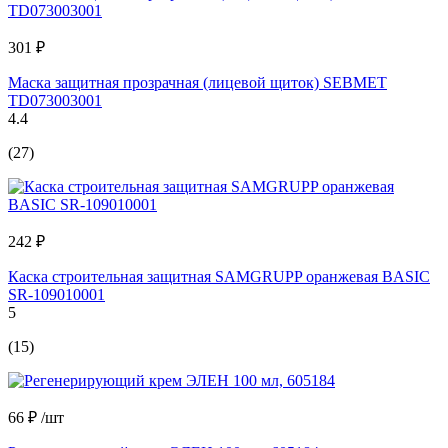
301 ₽
Маска защитная прозрачная (лицевой щиток) SEBMET
TD073003001
4.4
(27)
242 ₽
Каска строительная защитная SAMGRUPP оранжевая BASIC
SR-109010001
5
(15)
66 ₽
/шт