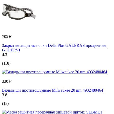
705 ₽
Закрытые защитные очки Delta Plus GALERAS прозрачные
GALERVI
4.3
(118)
330 ₽
Вкладыши противошумные Milwaukee 20 шт. 4932480464
3.8
(12)