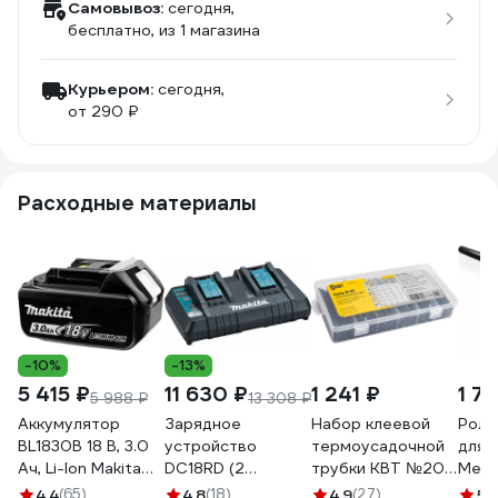
Самовывоз:
сегодня,
бесплатно
, из 1 магазина
Курьером:
сегодня,
от 290 ₽
Расходные материалы
-10%
-13%
5 415 ₽
11 630 ₽
1 241 ₽
1 7
5 988 ₽
13 308 ₽
Аккумулятор
Зарядное
Набор клеевой
Роли
BL1830B 18 В, 3.0
устройство
термоусадочной
для 
Ач, Li-Ion Makita
DC18RD (2
трубки КВТ №20
Men 
632G12-3
порта) Makita
86582
изог
4.4
(65)
4.8
(18)
4.9
(27)
5
(