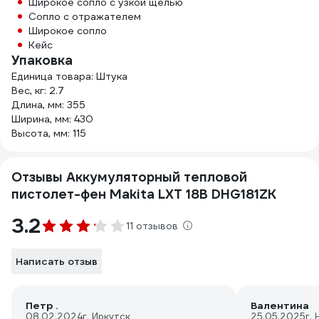
Широкое сопло с узкой щелью
Сопло с отражателем
Широкое сопло
Кейс
Упаковка
Единица товара: Штука
Вес, кг: 2.7
Длина, мм: 355
Ширина, мм: 430
Высота, мм: 115
Отзывы Аккумуляторный тепловой
пистолет-фен Makita LXT 18В DHG181ZK
3.2
11 отзывов
Написать отзыв
Петр .
Валентина
08.02.2024
г. Иркутск
25.05.2025
г.