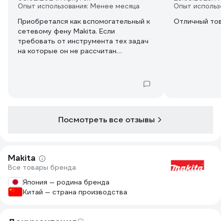
Опыт использования: Менее месяца
Опыт использ
Приобретался как вспомогательный к
Отличный то
сетевому фену Makita. Если
требовать от инструмента тех задач
на которые он не рассчитан
естественно последует
разочарование, но это не проблема
инструмента. Со своими задачами
справляется на ура. А именно фен без
проводов. Разогреть клей для ПВХ-
справится, усадить небольшую
Посмотреть все отзывы
термоусадку в коробке-справиться,
разогреть какую-то высохшую
наклейку или замёрзший на улице
замок в удалении от розеток тоже
Makita
справится. Читайте характеристики и
Все товары бренда
смотрите обзоры перед покупкой.
Япония — родина бренда
Китай — страна производства