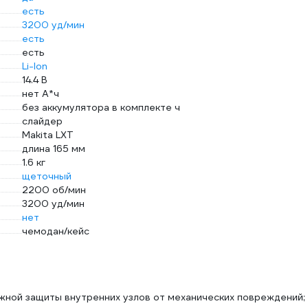
есть
3200 уд/мин
есть
есть
Li-Ion
14.4 В
нет А*ч
без аккумулятора в комплекте ч
слайдер
Makita LXT
длина 165 мм
1.6 кг
щеточный
2200 об/мин
3200 уд/мин
нет
чемодан/кейс
жной защиты внутренних узлов от механических повреждений;