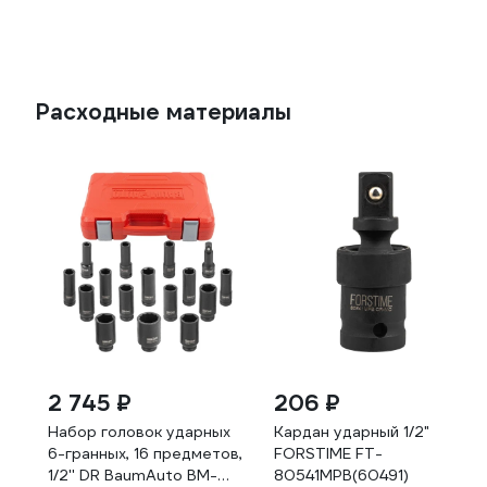
Расходные материалы
2 745 ₽
206 ₽
Набор головок ударных
Кардан ударный 1/2"
6-гранных, 16 предметов,
FORSTIME FT-
1/2'' DR BaumAuto BM-
80541MPB(60491)