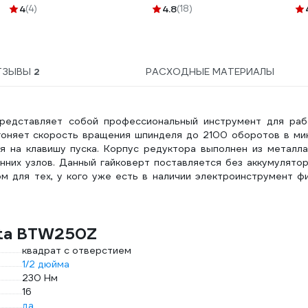
ПРАКТИКА 779-332
4
(4)
4.8
(18)
ТЗЫВЫ
2
РАСХОДНЫЕ МАТЕРИАЛЫ
редставляет собой профессиональный инструмент для раб
оняет скорость вращения шпинделя до 2100 оборотов в мин
 на клавишу пуска. Корпус редуктора выполнен из металла
нних узлов. Данный гайковерт поставляется без аккумулято
м для тех, у кого уже есть в наличии электроинструмент ф
ita BTW250Z
квадрат с отверстием
1/2 дюйма
230 Нм
16
да