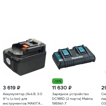
-13%
3 619 ₽
11 630 ₽
2
Аккумулятор (14.4 В; 3.0
Зарядное устройство
См
А*ч; Li-Ion) для
DC18RD (2 порта) Makita
пе
инструментов MAKITA
196941-7
03