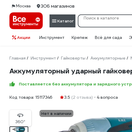
306 магазинов
Москва
Каталог
Акции
Инструмент
Крепеж
Всё для сада
Э
Главная
Инструмент
Гайковерты
Аккумуляторные
/
/
/
/
Аккумуляторный ударный гайкове
Поставляется без аккумулятора и зарядного уст
Код товара:
15117346
3.5
(2 отзыва)
4 вопроса
Нет в наличии
360°