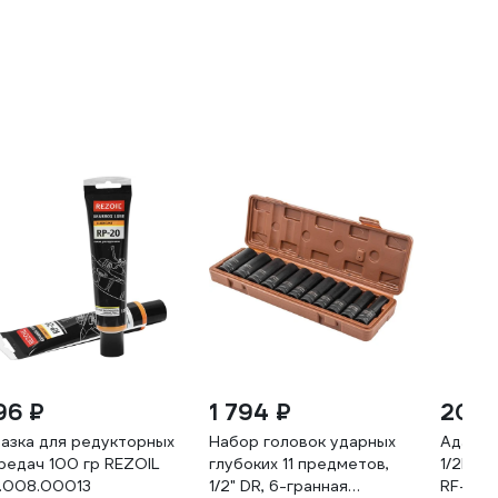
96 ₽
1 794 ₽
206 
азка для редукторных
Набор головок ударных
Адапте
редач 100 гр REZOIL
глубоких 11 предметов,
1/2Fх3
.008.00013
1/2" DR, 6-гранная
RF-809