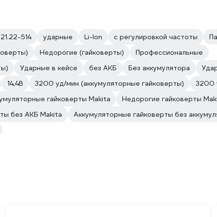
.21.22-514
ударные
Li-Ion
с регулировкой частоты
Па
коверты)
Недорогие (гайковерты)
Профессиональные
ты)
Ударные в кейсе
без АКБ
Без аккумулятора
Уда
14,4В
3200 уд/мин (аккумуляторные гайковерты)
3200 
умуляторные гайковерты Makita
Недорогие гайковерты Mak
ты без АКБ Makita
Аккумуляторные гайковерты без аккумул