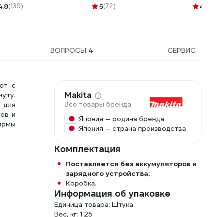
FORSTIME FT-4117-
4.8
(139)
5
(72)
4.9
(8
5MPB(52560)
ВОПРОСЫ
4
СЕРВИС
от с
Makita
уту.
Все товары бренда
 для
ров и
Япония — родина бренда
ирмы
Япония — страна производства
Комплектация
Поставляется без аккумуляторов и
зарядного устройства;
Коробка.
Информация об упаковке
Единица товара: Штука
Вес, кг: 1.25