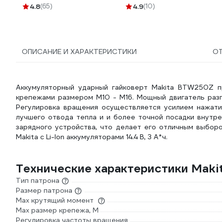
4177-5MPB(52533)
4.8
(65)
4.9
(10)
ОПИСАНИЕ И ХАРАКТЕРИСТИКИ
О
Аккумуляторный ударный гайковерт Makita BTW250Z п
крепежами размером М10 - М16. Мощный двигатель разг
Регулировка вращения осуществляется усилием нажатия
лучшего отвода тепла и и более точной посадки внутре
зарядного устройства, что делает его отличным выборо
Makita с Li-Ion аккумуляторами 14.4 В, 3 А*ч.
Технические характеристики Mak
Тип патрона
Размер патрона
Max крутящий момент
Max размер крепежа, М
Регулировка частоты вращения