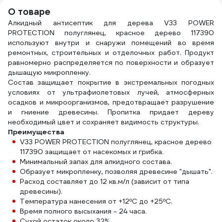
О товаре
Алкидный антисептик для дерева V33 POWER
PROTECTION полуглянец, красное дерево 117390
используют внутри и снаружи помещений во время
ремонтных, строительных и отделочных работ. Продукт
равномерно распределяется по поверхности и образует
дышащую микропленку.
Состав защищает покрытие в экстремальных погодных
условиях от ультрафиолетовых лучей, атмосферных
осадков и микроорганизмов, предотвращает разрушение
и гниение древесины. Пропитка придает дереву
необходимый цвет и сохраняет видимость структуры.
Преимущества
V33 POWER PROTECTION полуглянец, красное дерево
117390 защищает от насекомых и грибка.
Минимальный запах для алкидного состава.
Образует микропленку, позволяя древесине "дышать".
Расход составляет до 12 кв.м/л (зависит от типа
древесины).
Температура нанесения от +12ºC до +25ºC.
Время полного высыхания - 24 часа.
Сухой остаток около 32%.