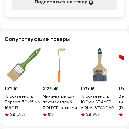
Подписаться на товар
Сопутствующие товары
171 ₽
225 ₽
175 ₽
151 
Плоская кисть
Мини-валик для
Плоская кисть
Велю
Topfort 50x15 мм
покраски труб
100мм STAYER
вали
1690131
ZOLDER полиамид,
AQUA-STANDARD
(D15
с ручкой, ворс 12
01032-100
4 мм
4.9
(253)
5
(3)
4.6
(98)
4.
мм Z-105126
КЕДР
ЭК000135628
2594