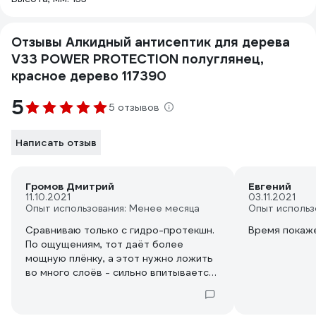
Отзывы Алкидный антисептик для дерева
V33 POWER PROTECTION полуглянец,
красное дерево 117390
5
5 отзывов
Написать отзыв
Громов Дмитрий
Евгений
11.10.2021
03.11.2021
Опыт использования: Менее месяца
Опыт использ
Сравниваю только с гидро-протекшн.
Время покаже
По ощущениям, тот даёт более
мощную плёнку, а этот нужно ложить
во много слоёв - сильно впитывается
в дерево (грунтовкой пользовался б/ц
V33 и там и там). И ещё. У гидро-
протекшн более яркий (насыщенный)