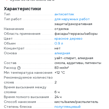
Характеристики
Тип
антисептик
Тип работ
для наружных работ
защита/декоративная
Назначение
отделка
Область применения
фасады/террасы/заборы
Цвет
красное дерево
Объем
0.9 л
Концентрат
нет
Основа
алкидная
уайт-спирит, алкидная
Состав
смола, аддитивы, пигменты
Расход
83 мл/м²
Min температура нанесения
+12 °С
Рекомендуемое количество
слоев
2
Время высыхания между
слоями
6 ч
Время полного высыхания
24 ч
Способ нанесения
кисть/валик/распылитель
Степень блеска
полуглянцевый