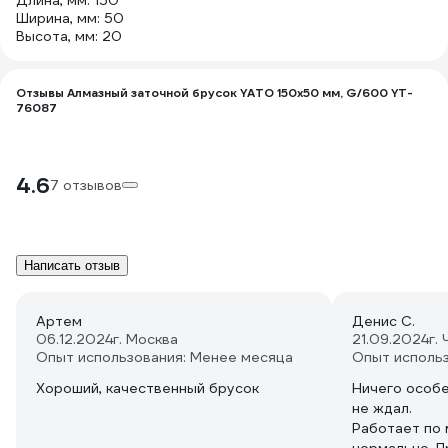
Длина, мм: 150
Ширина, мм: 50
Высота, мм: 20
Отзывы Алмазный заточной брусок YATO 150x50 мм, G/600 YT-
76087
4.6
7 отзывов
Написать отзыв
Артем
Денис С.
06.12.2024
г. Москва
21.09.2024
г.
Опыт использования: Менее месяца
Опыт исполь
Хороший, качественный брусок
Ничего особе
не ждал.
Работает по 