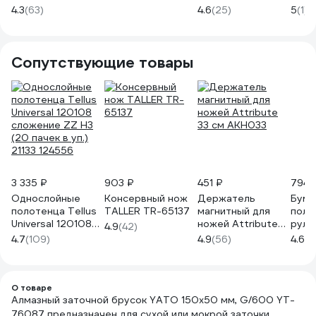
мм, Р 800, синий
200, TRIO-
мм, Р 200,
300,
4.3
(63)
4.6
(25)
5
(1)
FIT 38335
DIAMOND 143200
красный FIT 38331
DIAM
Сопутствующие товары
3 335 ₽
903 ₽
451 ₽
794 
Однослойные
Консервный нож
Держатель
Бум
полотенца Tellus
TALLER TR-65137
магнитный для
поло
Universal 120108
ножей Attribute
руло
4.9
(42)
сложение ZZ Н3
33 см AKH033
Offi
4.7
(109)
4.9
(56)
4.6
(5
(20 пачек в уп.)
слойн
21133 124556
руло
2498
О товаре
Алмазный заточной брусок YATO 150x50 мм, G/600 YT-
76087 предназначен для сухой или мокрой заточки