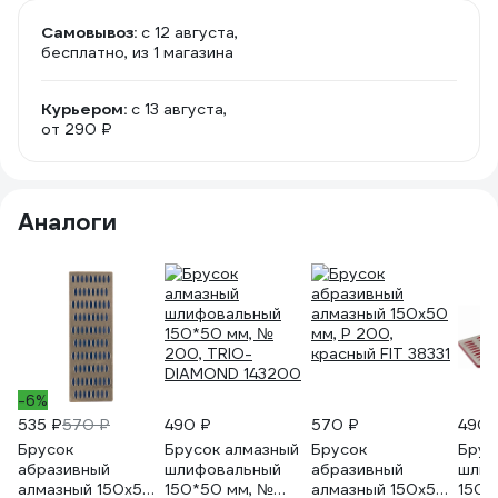
Самовывоз:
c 12 августа,
бесплатно
, из 1 магазина
Курьером:
c 13 августа,
от 290 ₽
Аналоги
-6%
535 ₽
570 ₽
490 ₽
570 ₽
490 
Брусок
Брусок алмазный
Брусок
Брус
абразивный
шлифовальный
абразивный
шлиф
алмазный 150х50
150*50 мм, №
алмазный 150х50
150*