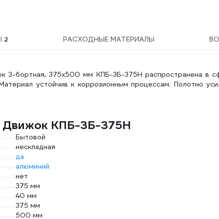
Ы
2
РАСХОДНЫЕ МАТЕРИАЛЫ
В
ок 3-бортная, 375х500 мм КПБ-3Б-375Н распространена в с
 Материал устойчив к коррозионным процессам. Полотно уси
ц Движок КПБ-3Б-375Н
Бытовой
нескладная
да
алюминий
нет
375 мм
40 мм
375 мм
500 мм