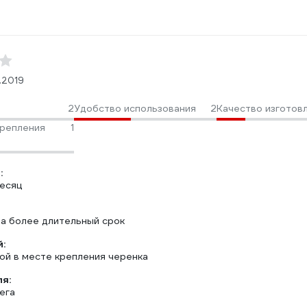
.2019
2
Удобство использования
2
Качество изготов
репления
1
:
есяц
на более длительный срок
:
гой в месте крепления черенка
ля:
ега