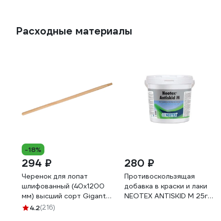
Расходные материалы
-18%
294 ₽
280 ₽
Черенок для лопат
Противоскользящая
шлифованный (40х1200
добавка в краски и лаки
мм) высший сорт Gigant
NEOTEX ANTISKID M 25гр
G-01-06-12-0039
11060025
4.2
(216)