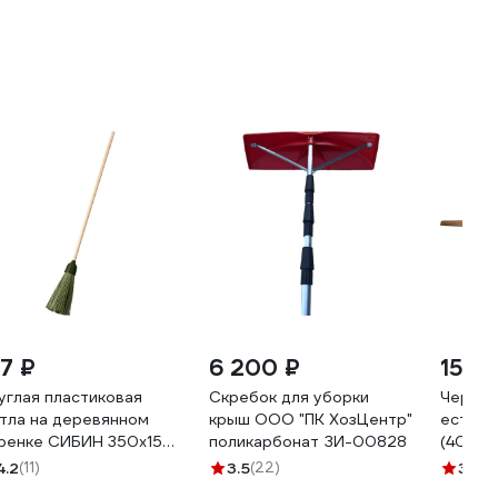
17 ₽
6 200 ₽
157 
углая пластиковая
Скребок для уборки
Черено
тла на деревянном
крыш ООО "ПК ХозЦентр"
естест
ренке СИБИН 350x150
поликарбонат ЗИ-00828
(40 мм
 39225-1
береза
4.2
(11)
3.5
(22)
3.3
(7