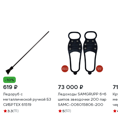
-10%
619 ₽
73 000 ₽
7
Ледоруб с
Ледоходы SAMGRUPP 6+6
Кр
металлической ручкой Б3
шипов звездочки 200 пар
ме
СИБРТЕХ 61519
SAMC-006015806-200
че
мм
3.3
(15)
5
(63)