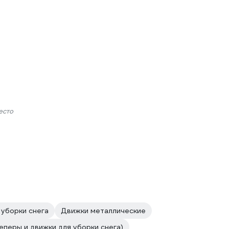
есто
 уборки снега
Движки металлические
перы и движки для уборки снега)