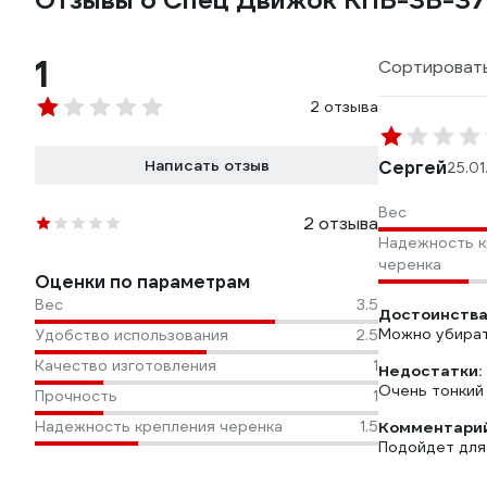
Отзывы о Спец Движок КПБ-3Б-3
1
Сортировать
2 отзыва
Написать отзыв
Сергей
25.01
Вес
2 отзыва
Надежность к
черенка
Оценки по параметрам
Вес
3.5
Достоинства
Можно убират
Удобство использования
2.5
Качество изготовления
1
Недостатки:
Очень тонкий
Прочность
1
Надежность крепления черенка
1.5
Комментарий
Подойдет для 