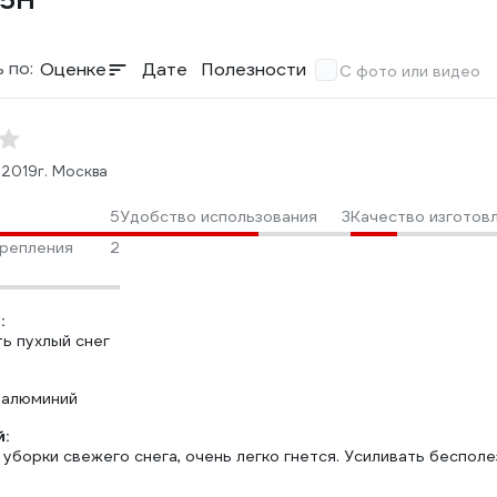
75Н
 по:
Оценке
Дате
Полезности
С фото или видео
.2019
г. Москва
5
Удобство использования
3
Качество изготов
репления
2
:
ь пухлый снег
 алюминий
:
уборки свежего снега, очень легко гнется. Усиливать бесполе