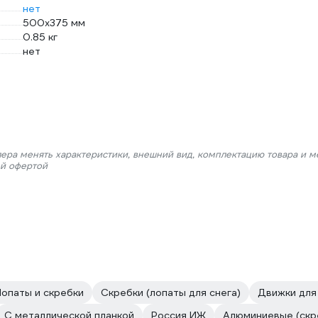
нет
500х375 мм
0.85 кг
нет
лера менять характеристики, внешний вид, комплектацию товара и м
ой офертой
Лопаты и скребки
Скребки (лопаты для снега)
Движки для
С металлической планкой
Россия ИЖ
Алюминиевые (скре