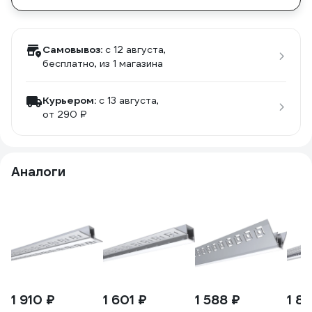
Самовывоз:
c 12 августа,
бесплатно
, из 1 магазина
Курьером:
c 13 августа,
от 290 ₽
Аналоги
1 910 ₽
1 601 ₽
1 588 ₽
1 81