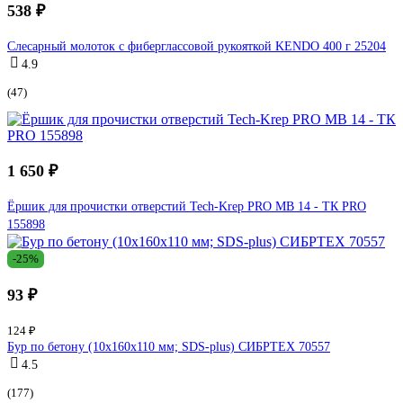
538 ₽
Слесарный молоток с фиберглассовой рукояткой KENDO 400 г 25204
4.9
(47)
1 650 ₽
Ёршик для прочистки отверстий Tech-Krep PRO МВ 14 - ТК PRO
155898
-25%
93 ₽
124 ₽
Бур по бетону (10x160х110 мм; SDS-plus) СИБРТЕХ 70557
4.5
(177)