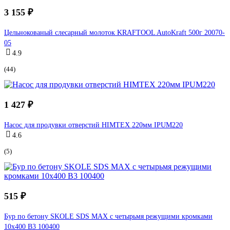
3 155 ₽
Цельнокованый слесарный молоток KRAFTOOL AutoKraft 500г 20070-
05
4.9
(44)
1 427 ₽
Насос для продувки отверстий HIMTEX 220мм IPUM220
4.6
(5)
515 ₽
Бур по бетону SKOLE SDS MAX с четырьмя режущими кромками
10x400 B3 100400