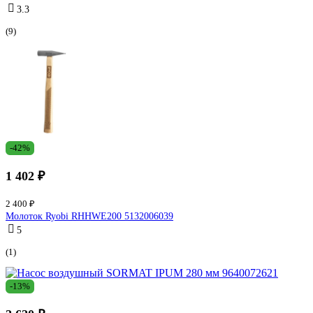
3.3
(9)
-42%
1 402 ₽
2 400 ₽
Молоток Ryobi RHHWE200 5132006039
5
(1)
-13%