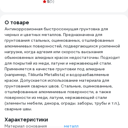
230 (бан 8 кг)
герметиков
5
(5)
005871
900
4690417091850
Mr.Bond 700
MB402700650
О товаре
Антикоррозионная быстросохнущая грунтовка для
черных и цветных металлов. Предназначена для
грунтования стальных, оцинкованных, отшлифованных
алюминиевых поверхностей, подвергающихся усиленной
нагрузке, когда адгезия или скорость высыхания
обыкновенных алкидных красок недостаточны. Подходит
для покрытий из меди, латуни и нержавеющей стали.
Применяется в качестве грунтовки под алкидные
(например, Tikkurila Metallista) и водоразбавляемые
краски. Допускается использование материала для
грунтования сварных швов. Стальные, оцинкованные,
отшлифованные алюминиевые поверхности, а также
поверхности из меди, латуни, нержавеющей стали
(элементы мебели, декора, ограды. заборы, трубы и т.п.),
сварные швы.
Характеристики
Материал основания
металл