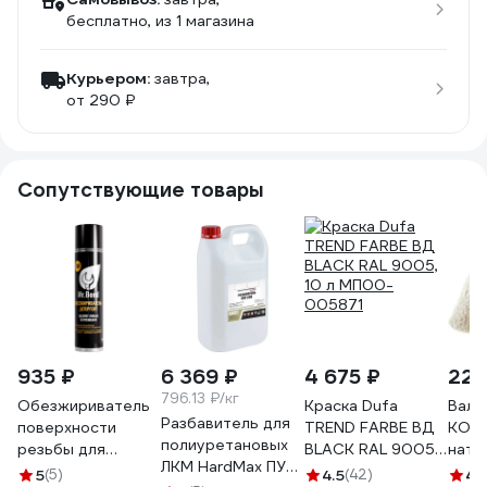
бесплатно
, из 1 магазина
Курьером:
завтра,
от 290 ₽
Сопутствующие товары
935 ₽
6 369 ₽
4 675 ₽
223
796.13 ₽/кг
Обезжириватель
Краска Dufa
Вали
Разбавитель для
поверхности
TREND FARBE ВД
KOR
полиуретановых
резьбы для
BLACK RAL 9005,
нату
ЛКМ HardMax ПУР
анаэробных
10 л МП00-
250 
5
(5)
4.5
(42)
4.1