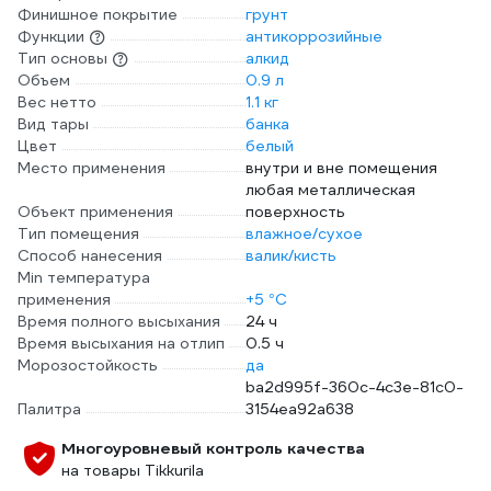
Финишное покрытие
грунт
Функции
антикоррозийные
Тип основы
алкид
Объем
0.9 л
Вес нетто
1.1 кг
Вид тары
банка
Цвет
белый
Место применения
внутри и вне помещения
любая металлическая
Объект применения
поверхность
Тип помещения
влажное/сухое
Способ нанесения
валик/кисть
Min температура
применения
+5 °С
Время полного высыхания
24 ч
Время высыхания на отлип
0.5 ч
Морозостойкость
да
ba2d995f-360c-4c3e-81c0-
Палитра
3154ea92a638
Многоуровневый контроль качества
на товары Tikkurila