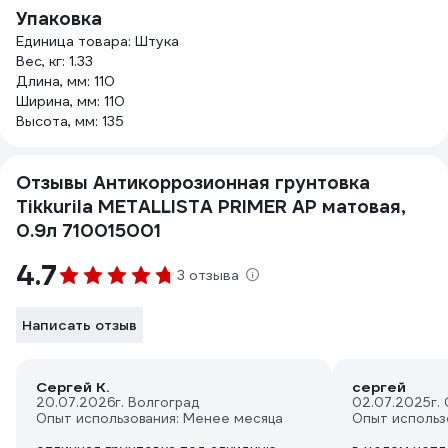
Упаковка
Единица товара: Штука
Вес, кг: 1.33
Длина, мм: 110
Ширина, мм: 110
Высота, мм: 135
Отзывы Антикоррозионная грунтовка
Tikkurila METALLISTA PRIMER AP матовая,
0.9л 710015001
4.7
3 отзыва
Написать отзыв
Сергей К.
сергей
20.07.2026
г. Волгоград
02.07.2025
г.
Опыт использования: Менее месяца
Опыт использ