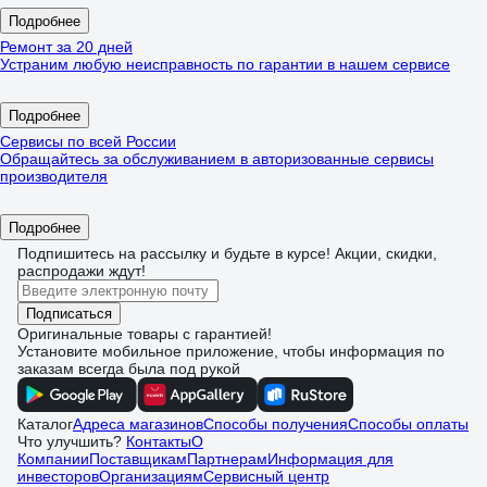
Подробнее
Ремонт за 20 дней
Устраним любую неисправность по гарантии в нашем сервисе
Подробнее
Сервисы по всей России
Обращайтесь за обслуживанием в авторизованные сервисы
производителя
Подробнее
Подпишитесь
на рассылку
и будьте в курсе! Акции, скидки,
распродажи ждут!
Подписаться
Оригинальные товары с гарантией!
Установите мобильное приложение, чтобы информация по
заказам всегда была под рукой
Каталог
Адреса магазинов
Способы получения
Способы оплаты
Что улучшить?
Контакты
О
Компании
Поставщикам
Партнерам
Информация для
инвесторов
Организациям
Сервисный центр