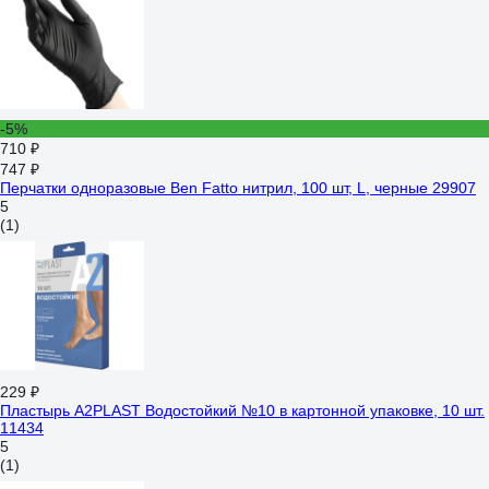
-5%
710 ₽
747 ₽
Перчатки одноразовые Ben Fatto нитрил, 100 шт, L, черные 29907
5
(1)
229 ₽
Пластырь A2PLAST Водостойкий №10 в картонной упаковке, 10 шт.
11434
5
(1)