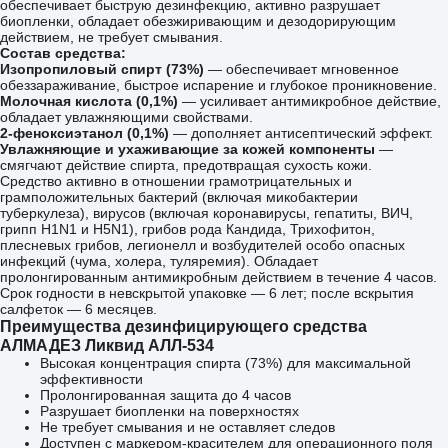
обеспечивает быструю дезинфекцию, активно разрушает
биопленки, обладает обезжиривающим и дезодорирующим
действием, не требует смывания.
Состав средства:
Изопропиловый спирт (73%)
— обеспечивает мгновенное
обеззараживание, быстрое испарение и глубокое проникновение.
Молочная кислота (0,1%)
— усиливает антимикробное действие,
обладает увлажняющими свойствами.
2-феноксиэтанол (0,1%)
— дополняет антисептический эффект.
Увлажняющие и ухаживающие за кожей компоненты
—
смягчают действие спирта, предотвращая сухость кожи.
Средство активно в отношении грамотрицательных и
грамположительных бактерий (включая микобактерии
туберкулеза), вирусов (включая коронавирусы, гепатиты, ВИЧ,
грипп H1N1 и H5N1), грибов рода Кандида, Трихофитон,
плесневых грибов, легионелл и возбудителей особо опасных
инфекций (чума, холера, туляремия). Обладает
пролонгированным антимикробным действием в течение 4 часов.
Срок годности в невскрытой упаковке — 6 лет; после вскрытия
салфеток — 6 месяцев.
Преимущества дезинфицирующего средства
АЛМАДЕЗ Ликвид АЛЛ-534
Высокая концентрация спирта (73%) для максимальной
эффективности
Пролонгированная защита до 4 часов
Разрушает биопленки на поверхностях
Не требует смывания и не оставляет следов
Доступен с маркером-красителем для операционного поля