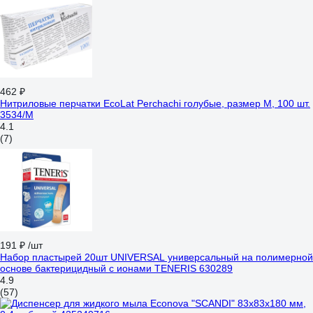
462 ₽
Нитриловые перчатки EcoLat Perchachi голубые, размер M, 100 шт.
3534/M
4.1
(7)
191 ₽
/шт
Набор пластырей 20шт UNIVERSAL универсальный на полимерной
основе бактерицидный с ионами TENERIS 630289
4.9
(57)