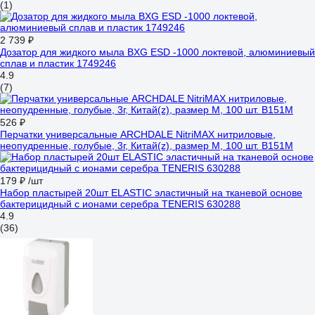
(1)
2 739 ₽
Дозатор для жидкого мыла BXG ESD -1000 локтевой, алюминиевый
сплав и пластик 1749246
4.9
(7)
526 ₽
Перчатки универсальные ARCHDALE NitriMAX нитриловые,
неопудренные, голубые, 3г, Китай(z), размер M, 100 шт. B151M
179 ₽
/шт
Набор пластырей 20шт ELASTIC эластичный на тканевой основе
бактерицидный с ионами серебра TENERIS 630288
4.9
(36)