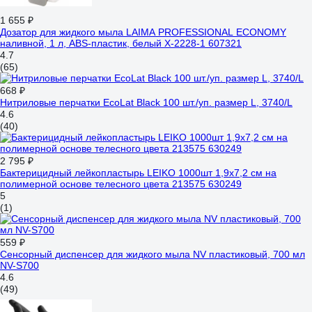
1 655 ₽
Дозатор для жидкого мыла LAIMA PROFESSIONAL ECONOMY
наливной, 1 л, ABS-пластик, белый X-2228-1 607321
4.7
(65)
668 ₽
Нитриловые перчатки EcoLat Black 100 шт./уп. размер L, 3740/L
4.6
(40)
2 795 ₽
Бактерицидный лейкопластырь LEIKO 1000шт 1,9х7,2 см на
полимерной основе телесного цвета 213575 630249
5
(1)
559 ₽
Сенсорный диспенсер для жидкого мыла NV пластиковый, 700 мл
NV-S700
4.6
(49)