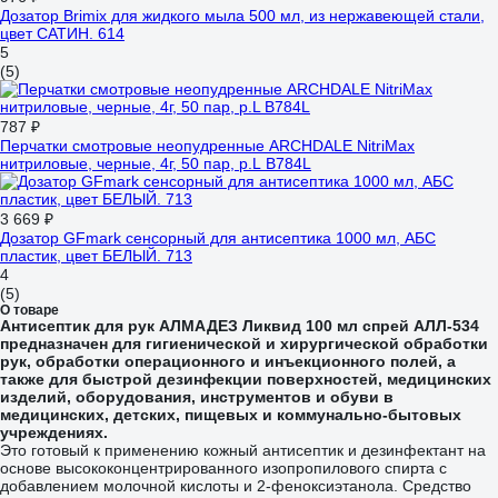
Дозатор Brimix для жидкого мыла 500 мл, из нержавеющей стали,
цвет САТИН. 614
5
(5)
787 ₽
Перчатки смотровые неопудренные ARCHDALE NitriMax
нитриловые, черные, 4г, 50 пар, р.L B784L
3 669 ₽
Дозатор GFmark сенсорный для антисептика 1000 мл, АБС
пластик, цвет БЕЛЫЙ. 713
4
(5)
О товаре
Антисептик для рук АЛМАДЕЗ Ликвид 100 мл спрей АЛЛ-534
предназначен для гигиенической и хирургической обработки
рук, обработки операционного и инъекционного полей, а
также для быстрой дезинфекции поверхностей, медицинских
изделий, оборудования, инструментов и обуви в
медицинских, детских, пищевых и коммунально-бытовых
учреждениях.
Это готовый к применению кожный антисептик и дезинфектант на
основе высококонцентрированного изопропилового спирта с
добавлением молочной кислоты и 2-феноксиэтанола. Средство