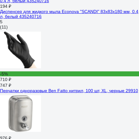
194 ₽
Диспенсер для жидкого мыла Econova "SCANDI" 83x83x180 мм, 0.4
л, белый 435240716
5
(11)
-5%
710 ₽
747 ₽
Перчатки одноразовые Ben Fatto нитрил, 100 шт, XL, черные 29910
976 ₽