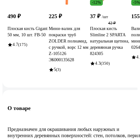
-12%
-5%
490 ₽
225 ₽
37 ₽
155
/шт
42 ₽
Плоская кисть Gigant
Мини-валик для
Плоская кисть
Вал
50 мм, 10 шт. FB-50
покраски труб
Slimline 2 SPARTA
пол
ZOLDER полиамид,
натуральная щетина,
мин
4.7
(175)
с ручкой, ворс 12 мм
деревянная ручка
0264
Z-105126
824305
4.
ЭК000135628
4.3
(350)
5
(3)
О товаре
Предназначен для окрашивания любых наружных и
внутренних деревянных поверхностей: стен, потолков, перил