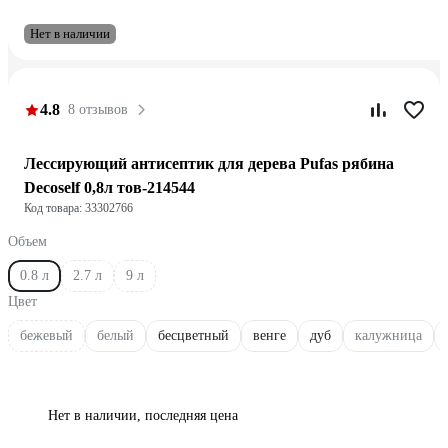
Нет в наличии
4.8
8 отзывов
Лессирующий антисептик для дерева Pufas рябина
Decoself 0,8л тов-214544
Код товара: 33302766
Объем
0.8 л
2.7 л
9 л
Цвет
бежевый
белый
бесцветный
венге
дуб
калужница
Нет в наличии, последняя цена