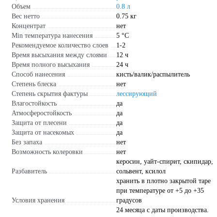
Объем
0.8 л
Вес нетто
0.75 кг
Концентрат
нет
Min температура нанесения
5 °С
Рекомендуемое количество слоев
1-2
Время высыхания между слоями
12 ч
Время полного высыхания
24 ч
Способ нанесения
кисть/валик/распылитель
Степень блеска
нет
Степень скрытия фактуры
лессирующий
Влагостойкость
да
Атмосферостойкость
да
Защита от плесени
да
Защита от насекомых
да
Без запаха
нет
Возможность колеровки
нет
керосин, уайт-спирит, скипидар,
Разбавитель
сольвент, ксилол
хранить в плотно закрытой таре
при температуре от +5 до +35
Условия хранения
градусов
24 месяца с даты производства.