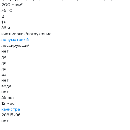
200 мл/м²
+5 °С
2
1 ч
36 ч
кисть/валик/погружение
полуматовый
лессирующий
нет
да
да
да
да
нет
вода
нет
45 лет
12 мес
канистра
28815-96
нет