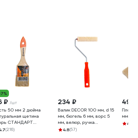
37%
6 ₽
234 ₽
490 
/шт
сть 50 мм 2 дюйма
Валик DECOR 100 мм, d 15
Плоска
туральная щетина
мм, бюгель 6 мм, ворс 5
мм, 10 
хрь СТАНДАРТ
мм, велюр, ручка
4.7
(1
/3/4/3
стандарт mini 903-3110
4.7
(216)
4.8
(57)