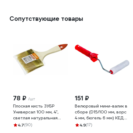
Сопутствующие товары
78 ₽
151 ₽
/шт
Плоская кисть ЗУБР
Велюровый мини-валик в
Универсал 100 мм, 4",
сборе (D15/100 мм, ворс
светлая натуральная
4 мм, бюгель 6 мм) КЕДР
щетина 01099-100_z01
043-1510 25948
4.7
(90)
4.9
(17)