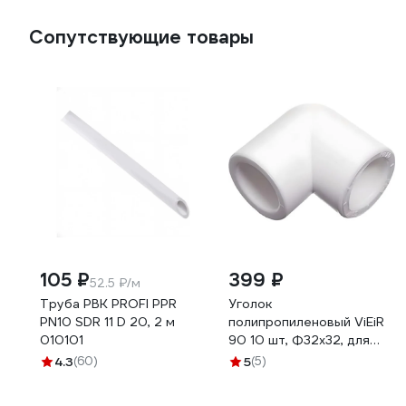
3008
Сопутствующие товары
105 ₽
399 ₽
52.5 ₽/м
Труба РВК PROFI PPR
Уголок
PN10 SDR 11 D 20, 2 м
полипропиленовый ViEiR
010101
90 10 шт, Ф32х32, для
систем отопления и
4.3
(60)
5
(5)
водоснабжения
VPRL3290