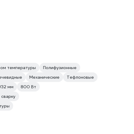
ром температуры
Полифузионные
ечевидные
Механические
Тефлоновые
/32 мм
800 Вт
 сварку
туры