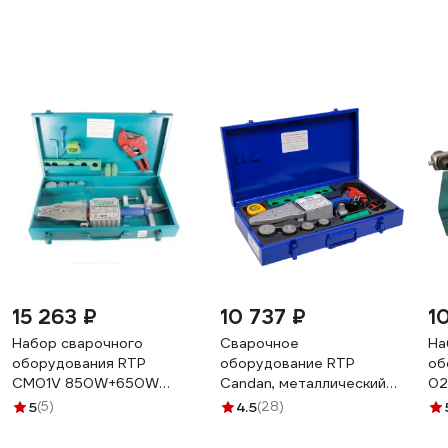
15 263 ₽
10 737 ₽
1
Набор сварочного
Сварочное
На
оборудования RTP
оборудование RTP
об
CM01V 850W+650W
Candan, металлический
02
d20-40 28866
ящик Cm 03 V,1.5 кВт,
40
5
(5)
4.5
(28)
супер D 20-40 мм 16713