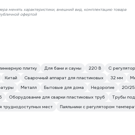
лера менять характеристики, внешний вид, комплектацию товара
 публичной офертой
линкерную плитку
Для бани и сауны
220 В
С регулято
Китай
Сварочный аппарат для пластиковых
32 мм
М
ратуры
Металл
Бытовые для дома
Недорогие
20/25
б
Оборудование для сварки пластиковых труб
Трубы под
я труднодоступных мест
Паяльники с регулятором темпера