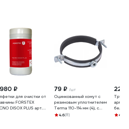
 980 ₽
79 ₽
228 
/шт
лфетки для очистки от
Оцинкованный хомут с
Труба 
авчины FORSTEX
резиновым уплотнителем
арм. ст
CNO DISOX PLUS арт.
Terma 110-114 мм (4), с
белый 
CNODISOXPL
гайкой М10 24040 28720
VTp.70
4.6
(8)
4.8
(5