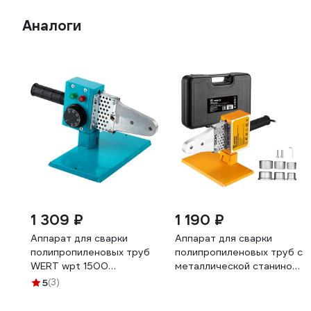
Аналоги
1 309 ₽
1 190 ₽
Аппарат для сварки
Аппарат для сварки
полипропиленовых труб
полипропиленовых труб с
WERT wpt 1500
металлической станиной
w1704.001.00 204458
DEKO RPPWM1600W в
5
(3)
пластиковом кейсе, 3
насадки (20-32 мм) 083-