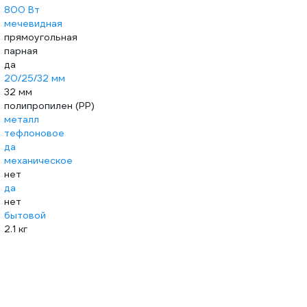
800 Вт
мечевидная
прямоугольная
парная
да
20/25/32 мм
32 мм
полипропилен (PP)
металл
тефлоновое
да
механическое
нет
да
нет
бытовой
2.1 кг