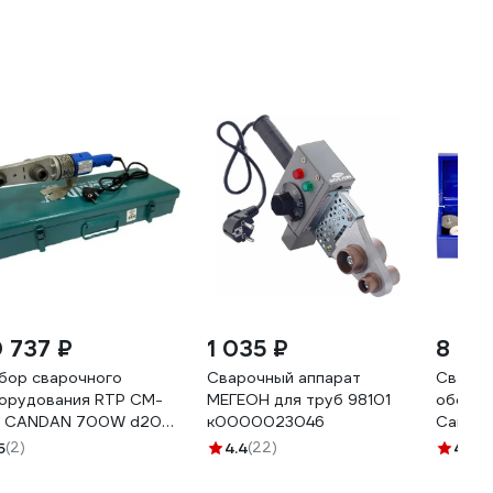
0 737 ₽
1 035 ₽
8 42
бор сварочного
Сварочный аппарат
Сваро
орудования RTP CM-
МЕГЕОН для труб 98101
оборуд
 CANDAN 700W d20-
к0000023046
Candan
 28867
ящик C
5
(2)
4.4
(22)
4.8
(5
D 20-4