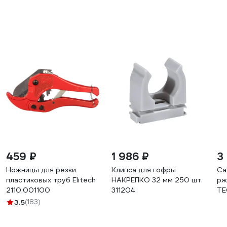
459 ₽
1 986 ₽
3
Ножницы для резки
Клипса для гофры
Са
пластиковых труб Elitech
НАКРЕПКО 32 мм 250 шт.
рж
2110.001100
311204
TE
TE
3.5
(183)