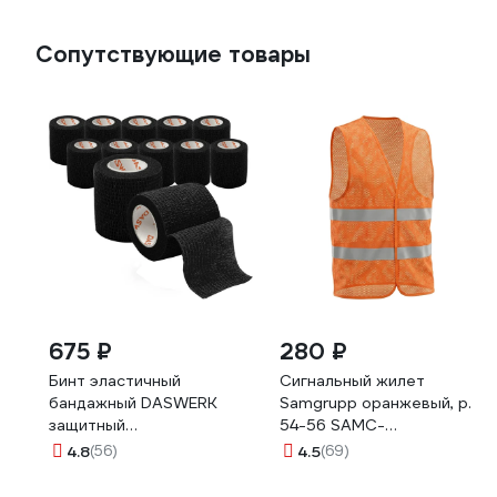
631432
Сопутствующие товары
675 ₽
280 ₽
Бинт эластичный
Сигнальный жилет
бандажный DASWERK
Samgrupp оранжевый, р.
защитный
54-56 SAMC-
самофиксирующийся, 4,5
022200002
4.8
(56)
4.5
(69)
м х 5 см, 12 рулонов,
черный 680041