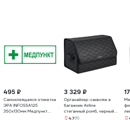
AIRLINE МЗ РФ№
ФЭСТ (жгут Эсмарха)
262н,пл.футляр ADMK004
футляр 8М 3772
495 ₽
3 329 ₽
1
Самоклеящаяся этикетка
Органайзер-саквояж в
Ме
ЭРА INFOSSA125
багажник Airline
фи
350x130мм Медпункт
стеганный ромб, черный
ле
SSA101/DPA301 5шт
ADSO003
ру
4.7
(6)
Б0064663
тк
цв