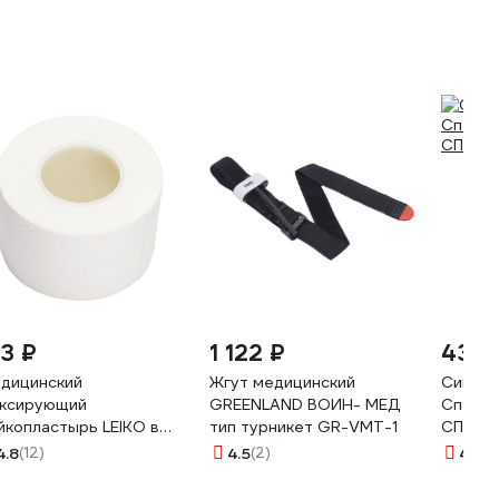
631434
73 ₽
1 122 ₽
432 
дицинский
Жгут медицинский
Сигнал
ксирующий
GREENLAND ВОИН- МЕД
Спецо
йкопластырь LEIKO в
тип турникет GR-VMT-1
СПЕЦ-2
лоне 3x500 см на
4.8
(12)
4.5
(2)
4.4
(7
аневой основе белого
ета в картонной