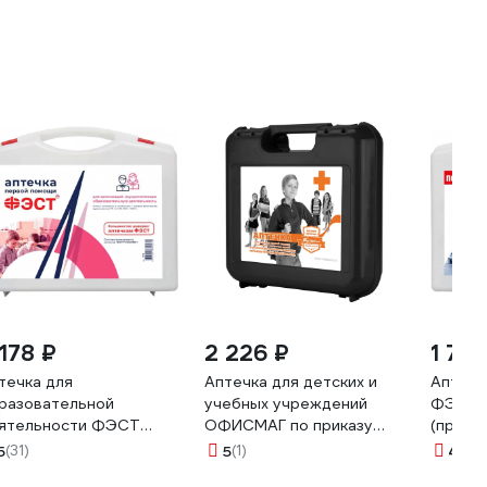
 178 ₽
2 226 ₽
1 70
течка для
Аптечка для детских и
Аптечк
разовательной
учебных учреждений
ФЭСТ (
ятельности ФЭСТ
ОФИСМАГ по приказу
(прика
иказ 261н 3778
№261н, ВИТАЛФАРМ,
5
(31)
5
(1)
4.9
(9
пластиковый кейс, 54214