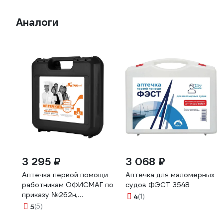
Аналоги
3 295 ₽
3 068 ₽
Аптечка первой помощи
Аптечка для маломерных
работникам ОФИСМАГ по
судов ФЭСТ 3548
приказу №262н,
4
(1)
ВИТАЛФАРМ,
5
(5)
пластиковый кейс 54061