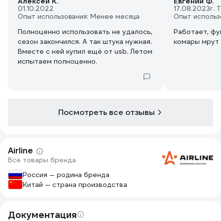
Алексей К.
Евгений Ф.
01.10.2022
17.08.2023
г. 
Опыт использования: Менее месяца
Опыт использ
Полноценно использовать не удалось,
Работает, фу
сезон закончился. А так штука нужная.
комары мрут
Вместе с ней купил ещё от usb. Летом
испытаем полноценно.
Посмотреть все отзывы
Airline
Все товары бренда
Россия — родина бренда
Китай — страна производства
Документация