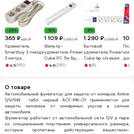
-26%
-18%
-8%
365 ₽
1 109 ₽
1 290 ₽
107
491 ₽
1 360 ₽
1 396 ₽
Удлинитель
Фильтр-
Бытовой
Плас
Smartbuy 3 гнезда
удлинитель Power
удлинитель Power
кома
3 метра
Cube PC 5м 6р,
Cube 4р с/з выкл.,
дом 
16А/3,5кВт с выкл.
бел. 16А/3,5кВт
3500 вт, 16 а, 5 м
02-9
4.5
(165)
4.6
(285)
5
(6)
3
(1
и заземлением
SPG(5+1)-16B-5М
3x1,50 белый PC-
ПВС 3х1,0 SBE-16-
5B-5M
3-03-ZS
О товаре
Автомобильный фумигатор для защиты от комаров Airline
12V/5W табл. черный ACF-MK-01 применяется для
защиты человека от комариных укусов в салоне
автомобиля.
Фумигатор работает от автомобильной сети 12V в паре
со специальными пластинами универсального размера,
которые пропитаны действующим веществом-